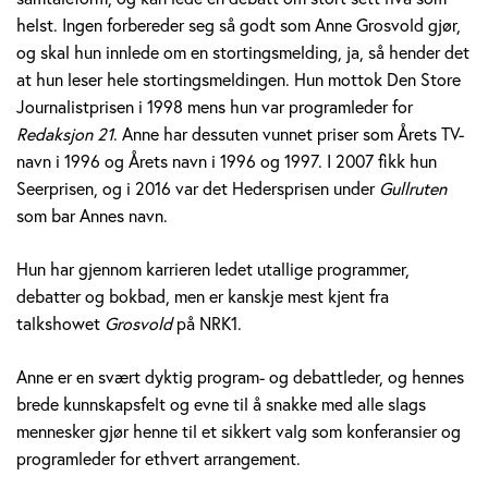
v
helst. Ingen forbereder seg så godt som Anne Grosvold gjør,
og skal hun innlede om en stortingsmelding, ja, så hender det
o
at hun leser hele stortingsmeldingen. Hun mottok Den Store
Journalistprisen i 1998 mens hun var programleder for
l
Redaksjon 21
. Anne har dessuten vunnet priser som Årets TV-
d
navn i 1996 og Årets navn i 1996 og 1997. I 2007 fikk hun
Seerprisen, og i 2016 var det Hedersprisen under
Gullruten
som bar Annes navn.
Hun har gjennom karrieren ledet utallige programmer,
debatter og bokbad, men er kanskje mest kjent fra
talkshowet
Grosvold
på NRK1.
Anne er en svært dyktig program- og debattleder, og hennes
brede kunnskapsfelt og evne til å snakke med alle slags
mennesker gjør henne til et sikkert valg som konferansier og
programleder for ethvert arrangement.