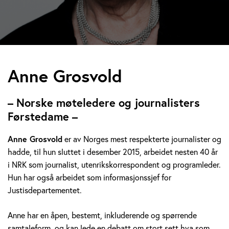
A
Anne Grosvold
n
– Norske møteledere og journalisters
n
Førstedame –
e
Anne Grosvold
er av Norges mest respekterte journalister og
hadde, til hun sluttet i desember 2015, arbeidet nesten 40 år
G
i NRK som journalist, utenrikskorrespondent og programleder.
r
Hun har også arbeidet som informasjonssjef for
Justisdepartementet.
o
Anne har en åpen, bestemt, inkluderende og spørrende
s
samtaleform, og kan lede en debatt om stort sett hva som