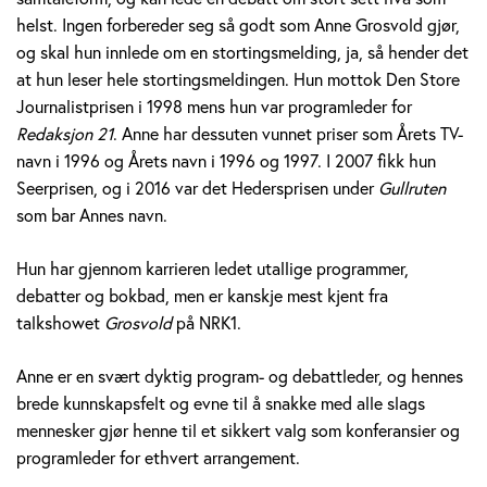
v
helst. Ingen forbereder seg så godt som Anne Grosvold gjør,
og skal hun innlede om en stortingsmelding, ja, så hender det
o
at hun leser hele stortingsmeldingen. Hun mottok Den Store
Journalistprisen i 1998 mens hun var programleder for
l
Redaksjon 21
. Anne har dessuten vunnet priser som Årets TV-
d
navn i 1996 og Årets navn i 1996 og 1997. I 2007 fikk hun
Seerprisen, og i 2016 var det Hedersprisen under
Gullruten
som bar Annes navn.
Hun har gjennom karrieren ledet utallige programmer,
debatter og bokbad, men er kanskje mest kjent fra
talkshowet
Grosvold
på NRK1.
Anne er en svært dyktig program- og debattleder, og hennes
brede kunnskapsfelt og evne til å snakke med alle slags
mennesker gjør henne til et sikkert valg som konferansier og
programleder for ethvert arrangement.