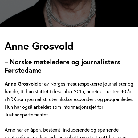
A
Anne Grosvold
n
– Norske møteledere og journalisters
n
Førstedame –
e
Anne Grosvold
er av Norges mest respekterte journalister og
hadde, til hun sluttet i desember 2015, arbeidet nesten 40 år
G
i NRK som journalist, utenrikskorrespondent og programleder.
r
Hun har også arbeidet som informasjonssjef for
Justisdepartementet.
o
Anne har en åpen, bestemt, inkluderende og spørrende
s
samtaleform, og kan lede en debatt om stort sett hva som