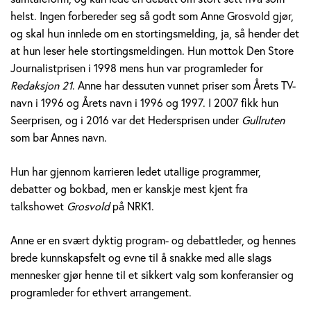
v
helst. Ingen forbereder seg så godt som Anne Grosvold gjør,
og skal hun innlede om en stortingsmelding, ja, så hender det
o
at hun leser hele stortingsmeldingen. Hun mottok Den Store
Journalistprisen i 1998 mens hun var programleder for
l
Redaksjon 21
. Anne har dessuten vunnet priser som Årets TV-
d
navn i 1996 og Årets navn i 1996 og 1997. I 2007 fikk hun
Seerprisen, og i 2016 var det Hedersprisen under
Gullruten
som bar Annes navn.
Hun har gjennom karrieren ledet utallige programmer,
debatter og bokbad, men er kanskje mest kjent fra
talkshowet
Grosvold
på NRK1.
Anne er en svært dyktig program- og debattleder, og hennes
brede kunnskapsfelt og evne til å snakke med alle slags
mennesker gjør henne til et sikkert valg som konferansier og
programleder for ethvert arrangement.