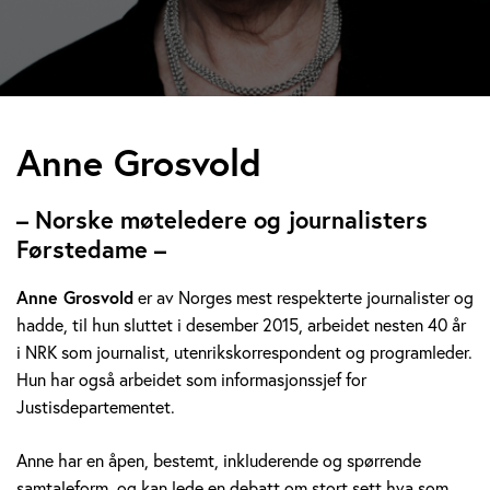
A
Anne Grosvold
n
– Norske møteledere og journalisters
n
Førstedame –
e
Anne Grosvold
er av Norges mest respekterte journalister og
hadde, til hun sluttet i desember 2015, arbeidet nesten 40 år
G
i NRK som journalist, utenrikskorrespondent og programleder.
r
Hun har også arbeidet som informasjonssjef for
Justisdepartementet.
o
Anne har en åpen, bestemt, inkluderende og spørrende
s
samtaleform, og kan lede en debatt om stort sett hva som