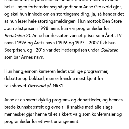
v
helst. Ingen forbereder seg så godt som Anne Grosvold gjør,
og skal hun innlede om en stortingsmelding, ja, så hender det
o
at hun leser hele stortingsmeldingen. Hun mottok Den Store
Journalistprisen i 1998 mens hun var programleder for
l
Redaksjon 21
. Anne har dessuten vunnet priser som Årets TV-
d
navn i 1996 og Årets navn i 1996 og 1997. I 2007 fikk hun
Seerprisen, og i 2016 var det Hedersprisen under
Gullruten
som bar Annes navn.
Hun har gjennom karrieren ledet utallige programmer,
debatter og bokbad, men er kanskje mest kjent fra
talkshowet
Grosvold
på NRK1.
Anne er en svært dyktig program- og debattleder, og hennes
brede kunnskapsfelt og evne til å snakke med alle slags
mennesker gjør henne til et sikkert valg som konferansier og
programleder for ethvert arrangement.