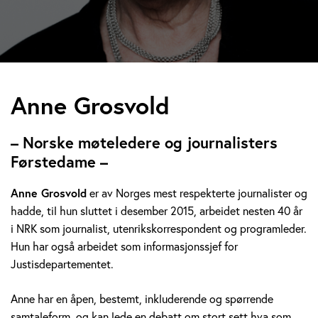
A
Anne Grosvold
n
– Norske møteledere og journalisters
n
Førstedame –
e
Anne Grosvold
er av Norges mest respekterte journalister og
hadde, til hun sluttet i desember 2015, arbeidet nesten 40 år
G
i NRK som journalist, utenrikskorrespondent og programleder.
r
Hun har også arbeidet som informasjonssjef for
Justisdepartementet.
o
Anne har en åpen, bestemt, inkluderende og spørrende
s
samtaleform, og kan lede en debatt om stort sett hva som