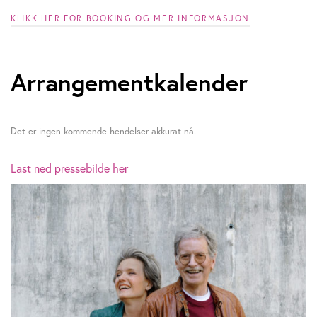
y
KLIKK HER FOR BOOKING OG MER INFORMASJON
s
t
Arrangementkalender
e
i
Det er ingen kommende hendelser akkurat nå.
n
Last ned pressebilde her
S
u
n
d
e