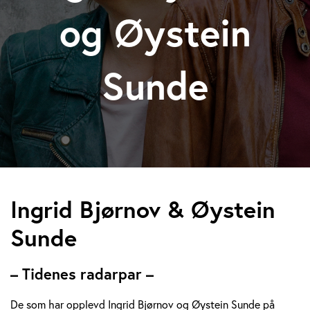
og Øystein
Sunde
I
Ingrid Bjørnov & Øystein
n
Sunde
g
– Tidenes radarpar –
r
De som har opplevd Ingrid Bjørnov og Øystein Sunde på