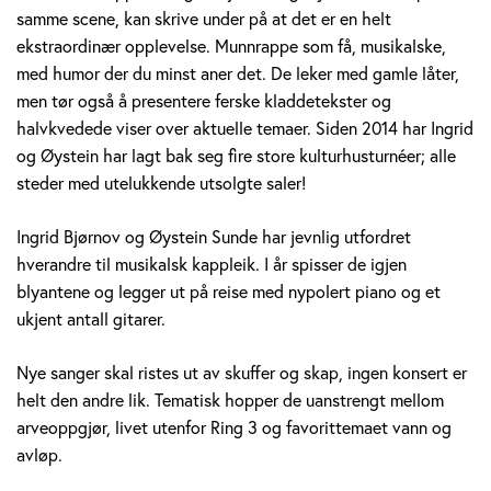
i
samme scene, kan skrive under på at det er en helt
ekstraordinær opplevelse. Munnrappe som få, musikalske,
d
med humor der du minst aner det. De leker med gamle låter,
B
men tør også å presentere ferske kladdetekster og
halvkvedede viser over aktuelle temaer. Siden 2014 har Ingrid
j
og Øystein har lagt bak seg fire store kulturhusturnéer; alle
steder med utelukkende utsolgte saler!
ø
r
Ingrid Bjørnov og Øystein Sunde har jevnlig utfordret
hverandre til musikalsk kappleik. I år spisser de igjen
n
blyantene og legger ut på reise med nypolert piano og et
ukjent antall gitarer.
o
v
Nye sanger skal ristes ut av skuffer og skap, ingen konsert er
helt den andre lik. Tematisk hopper de uanstrengt mellom
&
arveoppgjør, livet utenfor Ring 3 og favorittemaet vann og
avløp.
Ø