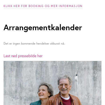
y
KLIKK HER FOR BOOKING OG MER INFORMASJON
s
t
Arrangementkalender
e
i
Det er ingen kommende hendelser akkurat nå.
n
Last ned pressebilde her
S
u
n
d
e