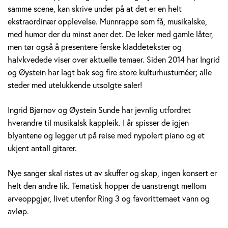
i
samme scene, kan skrive under på at det er en helt
ekstraordinær opplevelse. Munnrappe som få, musikalske,
d
med humor der du minst aner det. De leker med gamle låter,
B
men tør også å presentere ferske kladdetekster og
halvkvedede viser over aktuelle temaer. Siden 2014 har Ingrid
j
og Øystein har lagt bak seg fire store kulturhusturnéer; alle
steder med utelukkende utsolgte saler!
ø
r
Ingrid Bjørnov og Øystein Sunde har jevnlig utfordret
hverandre til musikalsk kappleik. I år spisser de igjen
n
blyantene og legger ut på reise med nypolert piano og et
ukjent antall gitarer.
o
v
Nye sanger skal ristes ut av skuffer og skap, ingen konsert er
helt den andre lik. Tematisk hopper de uanstrengt mellom
&
arveoppgjør, livet utenfor Ring 3 og favorittemaet vann og
avløp.
Ø