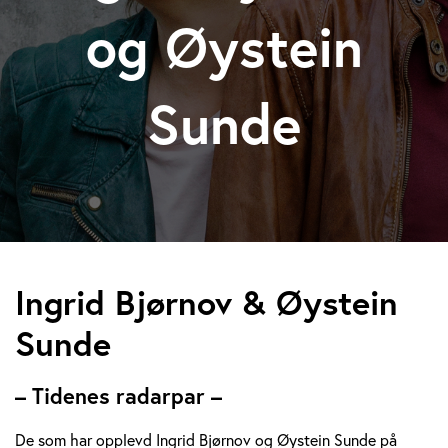
og Øystein
Sunde
I
Ingrid Bjørnov & Øystein
n
Sunde
g
– Tidenes radarpar –
r
De som har opplevd Ingrid Bjørnov og Øystein Sunde på