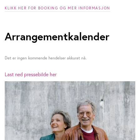
y
KLIKK HER FOR BOOKING OG MER INFORMASJON
s
t
Arrangementkalender
e
i
Det er ingen kommende hendelser akkurat nå.
n
Last ned pressebilde her
S
u
n
d
e