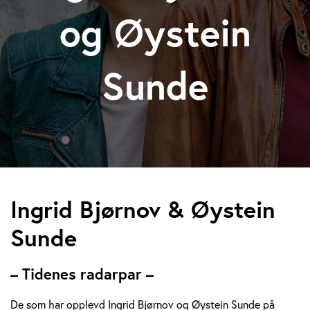
og Øystein
Sunde
I
Ingrid Bjørnov & Øystein
n
Sunde
g
– Tidenes radarpar –
r
De som har opplevd Ingrid Bjørnov og Øystein Sunde på