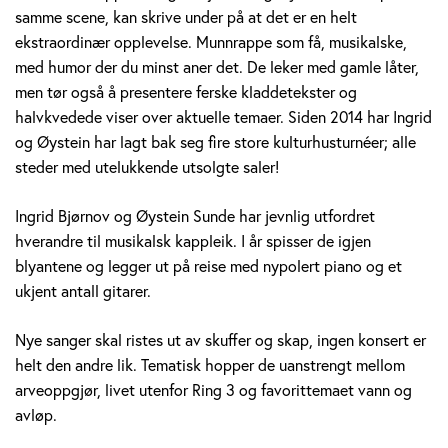
i
samme scene, kan skrive under på at det er en helt
ekstraordinær opplevelse. Munnrappe som få, musikalske,
d
med humor der du minst aner det. De leker med gamle låter,
B
men tør også å presentere ferske kladdetekster og
halvkvedede viser over aktuelle temaer. Siden 2014 har Ingrid
j
og Øystein har lagt bak seg fire store kulturhusturnéer; alle
steder med utelukkende utsolgte saler!
ø
r
Ingrid Bjørnov og Øystein Sunde har jevnlig utfordret
hverandre til musikalsk kappleik. I år spisser de igjen
n
blyantene og legger ut på reise med nypolert piano og et
ukjent antall gitarer.
o
v
Nye sanger skal ristes ut av skuffer og skap, ingen konsert er
helt den andre lik. Tematisk hopper de uanstrengt mellom
&
arveoppgjør, livet utenfor Ring 3 og favorittemaet vann og
avløp.
Ø