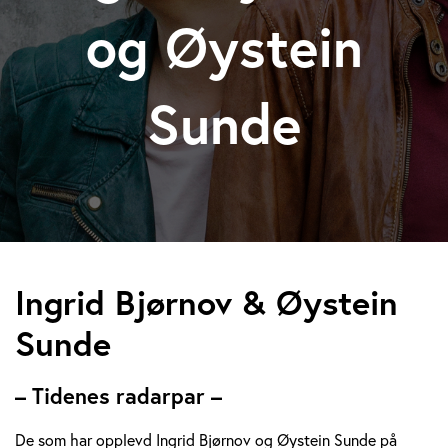
og Øystein
Sunde
I
Ingrid Bjørnov & Øystein
n
Sunde
g
– Tidenes radarpar –
r
De som har opplevd Ingrid Bjørnov og Øystein Sunde på