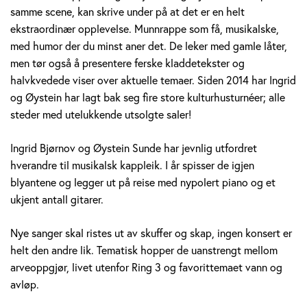
i
samme scene, kan skrive under på at det er en helt
ekstraordinær opplevelse. Munnrappe som få, musikalske,
d
med humor der du minst aner det. De leker med gamle låter,
B
men tør også å presentere ferske kladdetekster og
halvkvedede viser over aktuelle temaer. Siden 2014 har Ingrid
j
og Øystein har lagt bak seg fire store kulturhusturnéer; alle
steder med utelukkende utsolgte saler!
ø
r
Ingrid Bjørnov og Øystein Sunde har jevnlig utfordret
hverandre til musikalsk kappleik. I år spisser de igjen
n
blyantene og legger ut på reise med nypolert piano og et
ukjent antall gitarer.
o
v
Nye sanger skal ristes ut av skuffer og skap, ingen konsert er
helt den andre lik. Tematisk hopper de uanstrengt mellom
&
arveoppgjør, livet utenfor Ring 3 og favorittemaet vann og
avløp.
Ø