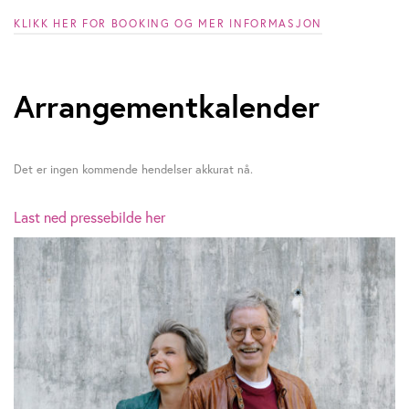
y
KLIKK HER FOR BOOKING OG MER INFORMASJON
s
t
Arrangementkalender
e
i
Det er ingen kommende hendelser akkurat nå.
n
Last ned pressebilde her
S
u
n
d
e