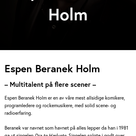
Holm
E
Espen Beranek Holm
s
– Multitalent på flere scener –
p
Espen Beranek Holm er en av våre mest allsidige komikere,
e
programledere og rockemusikere, med solid scene- og
radioerfaring.
n
B
Beranek var navnet som havnet på alles lepper da han i 1981
ga ut singelen
Dra te Hælvete.
Singelen solgte i godt over