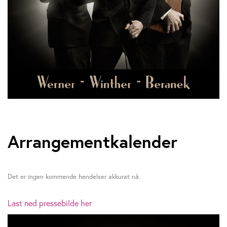
Arrangementkalender
Det er ingen kommende hendelser akkurat nå.
Last ned pressebilde her