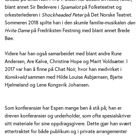
blant annet Sir Bedevere i
Spamalot
på Folketeatret og
orkesterlederen i
Shockheaded Peter
på Det Norske Teatret.
Sommeren 2018 spilte han i den skumle familie-musikalen
den
Hvite Dame
på Fredriksten Festning med blant annet Brede
Bøe.
Videre har han også samarbeidet med blant andre Rune
Andersen, Are Kalvø, Christine Hope og Marit Voldsæter. I
2017 var han å finne på Chat Noir, hvor han medvirket i
Komikveld
sammen med Hilde Louise Asbjørnsen, Bjarte
Hjelmeland og Lene Kongsvik Johansen.
Som konferansier har Espen mange ben å stå på; han er
dreven konferansier og underholder, som ofte spesialskriver
sitt materiale for sine oppdragsgivere. Dette gjør han svært
ettertraktet for både publikum og i private arrangementer