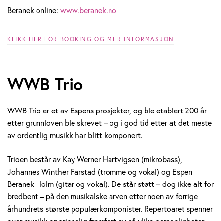
Beranek online:
www.beranek.no
KLIKK HER FOR BOOKING OG MER INFORMASJON
WWB Trio
WWB Trio er et av Espens prosjekter, og ble etablert 200 år
etter grunnloven ble skrevet – og i god tid etter at det meste
av ordentlig musikk har blitt komponert.
Trioen består av Kay Werner Hartvigsen (mikrobass),
Johannes Winther Farstad (tromme og vokal) og Espen
Beranek Holm (gitar og vokal). De står støtt – dog ikke alt for
bredbent – på den musikalske arven etter noen av forrige
århundrets største populærkomponister. Repertoaret spenner
over musikk opprinnelig fremført av så ulike personligheter