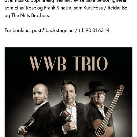
som Einar Rose og Frank Sinatra, som Kurt Foss / Reidar Bø
og The Mills Brothers.
For booking: post@backstage.no / tlf: 90 01 63 14