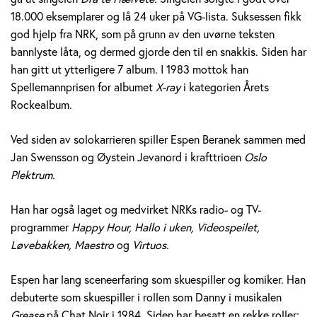
e
18.000 eksemplarer og lå 24 uker på VG-lista. Suksessen fikk
god hjelp fra NRK, som på grunn av den uvørne teksten
r
bannlyste låta, og dermed gjorde den til en snakkis. Siden har
a
han gitt ut ytterligere 7 album. I 1983 mottok han
Spellemannprisen for albumet
X-ray
i kategorien Årets
n
Rockealbum.
e
Ved siden av solokarrieren spiller Espen Beranek sammen med
k
Jan Swensson og Øystein Jevanord i krafttrioen
Oslo
Plektrum.
H
Han har også laget og medvirket NRKs radio- og TV-
o
programmer
Happy Hour, Hallo i uken, Videospeilet,
l
Løvebakken, Maestro
og
Virtuos.
m
Espen har lang sceneerfaring som skuespiller og komiker. Han
debuterte som skuespiller i rollen som Danny i musikalen
Grease
på Chat Noir i 1984. Siden har besatt en rekke roller;