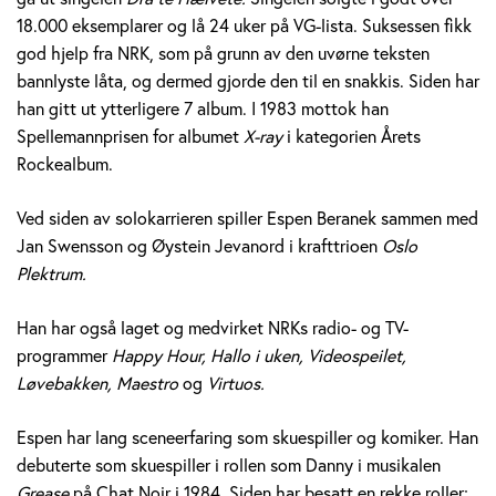
e
18.000 eksemplarer og lå 24 uker på VG-lista. Suksessen fikk
god hjelp fra NRK, som på grunn av den uvørne teksten
r
bannlyste låta, og dermed gjorde den til en snakkis. Siden har
a
han gitt ut ytterligere 7 album. I 1983 mottok han
Spellemannprisen for albumet
X-ray
i kategorien Årets
n
Rockealbum.
e
Ved siden av solokarrieren spiller Espen Beranek sammen med
k
Jan Swensson og Øystein Jevanord i krafttrioen
Oslo
Plektrum.
H
Han har også laget og medvirket NRKs radio- og TV-
o
programmer
Happy Hour, Hallo i uken, Videospeilet,
l
Løvebakken, Maestro
og
Virtuos.
m
Espen har lang sceneerfaring som skuespiller og komiker. Han
debuterte som skuespiller i rollen som Danny i musikalen
Grease
på Chat Noir i 1984. Siden har besatt en rekke roller;