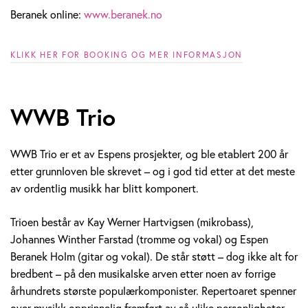
Beranek online:
www.beranek.no
KLIKK HER FOR BOOKING OG MER INFORMASJON
WWB Trio
WWB Trio er et av Espens prosjekter, og ble etablert 200 år
etter grunnloven ble skrevet – og i god tid etter at det meste
av ordentlig musikk har blitt komponert.
Trioen består av Kay Werner Hartvigsen (mikrobass),
Johannes Winther Farstad (tromme og vokal) og Espen
Beranek Holm (gitar og vokal). De står støtt – dog ikke alt for
bredbent – på den musikalske arven etter noen av forrige
århundrets største populærkomponister. Repertoaret spenner
over musikk opprinnelig fremført av så ulike personligheter