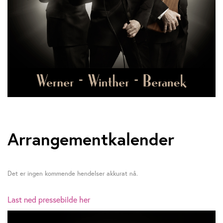
Arrangementkalender
Det er ingen kommende hendelser akkurat nå.
Last ned pressebilde her