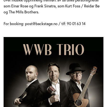
som Einar Rose og Frank Sinatra, som Kurt Foss / Reidar Bø
og The Mills Brothers.
For booking: post@backstage.no / tlf: 90 01 63 14