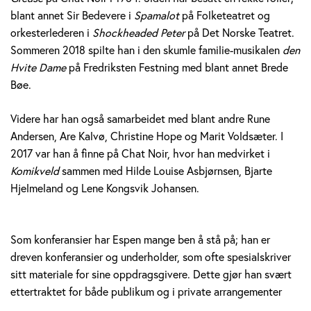
blant annet Sir Bedevere i
Spamalot
på Folketeatret og
orkesterlederen i
Shockheaded Peter
på Det Norske Teatret.
Sommeren 2018 spilte han i den skumle familie-musikalen
den
Hvite Dame
på Fredriksten Festning med blant annet Brede
Bøe.
Videre har han også samarbeidet med blant andre Rune
Andersen, Are Kalvø, Christine Hope og Marit Voldsæter. I
2017 var han å finne på Chat Noir, hvor han medvirket i
Komikveld
sammen med Hilde Louise Asbjørnsen, Bjarte
Hjelmeland og Lene Kongsvik Johansen.
Som konferansier har Espen mange ben å stå på; han er
dreven konferansier og underholder, som ofte spesialskriver
sitt materiale for sine oppdragsgivere. Dette gjør han svært
ettertraktet for både publikum og i private arrangementer