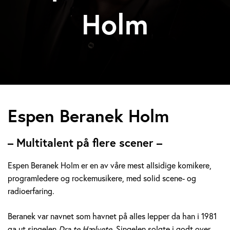
Holm
E
Espen Beranek Holm
s
– Multitalent på flere scener –
p
Espen Beranek Holm er en av våre mest allsidige komikere,
e
programledere og rockemusikere, med solid scene- og
radioerfaring.
n
B
Beranek var navnet som havnet på alles lepper da han i 1981
ga ut singelen
Dra te Hælvete.
Singelen solgte i godt over