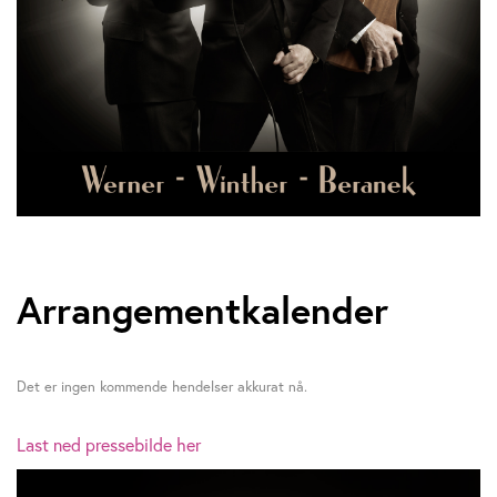
Arrangementkalender
Det er ingen kommende hendelser akkurat nå.
Last ned pressebilde her