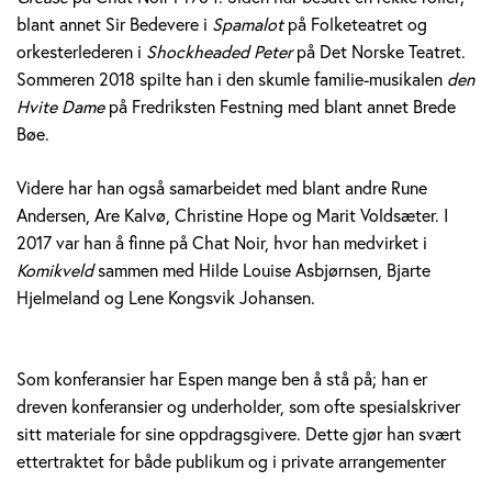
blant annet Sir Bedevere i
Spamalot
på Folketeatret og
orkesterlederen i
Shockheaded Peter
på Det Norske Teatret.
Sommeren 2018 spilte han i den skumle familie-musikalen
den
Hvite Dame
på Fredriksten Festning med blant annet Brede
Bøe.
Videre har han også samarbeidet med blant andre Rune
Andersen, Are Kalvø, Christine Hope og Marit Voldsæter. I
2017 var han å finne på Chat Noir, hvor han medvirket i
Komikveld
sammen med Hilde Louise Asbjørnsen, Bjarte
Hjelmeland og Lene Kongsvik Johansen.
Som konferansier har Espen mange ben å stå på; han er
dreven konferansier og underholder, som ofte spesialskriver
sitt materiale for sine oppdragsgivere. Dette gjør han svært
ettertraktet for både publikum og i private arrangementer