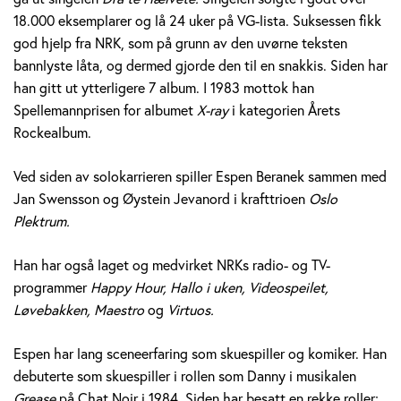
e
18.000 eksemplarer og lå 24 uker på VG-lista. Suksessen fikk
god hjelp fra NRK, som på grunn av den uvørne teksten
r
bannlyste låta, og dermed gjorde den til en snakkis. Siden har
a
han gitt ut ytterligere 7 album. I 1983 mottok han
Spellemannprisen for albumet
X-ray
i kategorien Årets
n
Rockealbum.
e
Ved siden av solokarrieren spiller Espen Beranek sammen med
k
Jan Swensson og Øystein Jevanord i krafttrioen
Oslo
Plektrum.
H
Han har også laget og medvirket NRKs radio- og TV-
o
programmer
Happy Hour, Hallo i uken, Videospeilet,
l
Løvebakken, Maestro
og
Virtuos.
m
Espen har lang sceneerfaring som skuespiller og komiker. Han
debuterte som skuespiller i rollen som Danny i musikalen
Grease
på Chat Noir i 1984. Siden har besatt en rekke roller;