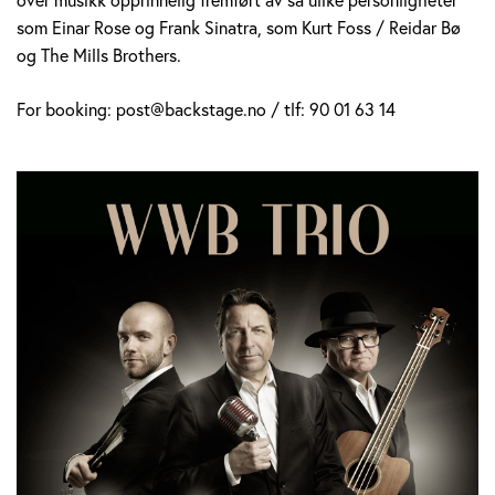
som Einar Rose og Frank Sinatra, som Kurt Foss / Reidar Bø
og The Mills Brothers.
For booking: post@backstage.no / tlf: 90 01 63 14