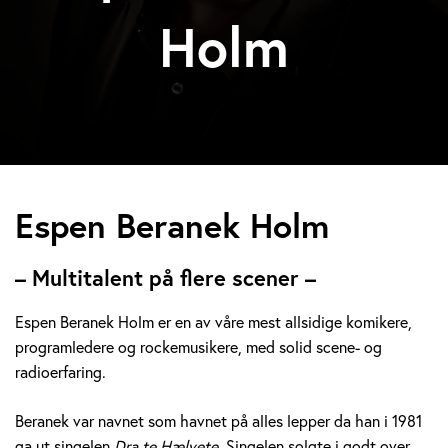
Holm
E
Espen Beranek Holm
s
– Multitalent på flere scener –
p
Espen Beranek Holm er en av våre mest allsidige komikere,
e
programledere og rockemusikere, med solid scene- og
radioerfaring.
n
B
Beranek var navnet som havnet på alles lepper da han i 1981
ga ut singelen
Dra te Hælvete.
Singelen solgte i godt over