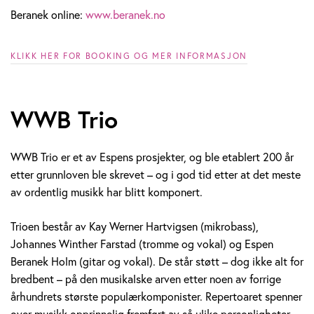
Beranek online:
www.beranek.no
KLIKK HER FOR BOOKING OG MER INFORMASJON
WWB Trio
WWB Trio er et av Espens prosjekter, og ble etablert 200 år
etter grunnloven ble skrevet – og i god tid etter at det meste
av ordentlig musikk har blitt komponert.
Trioen består av Kay Werner Hartvigsen (mikrobass),
Johannes Winther Farstad (tromme og vokal) og Espen
Beranek Holm (gitar og vokal). De står støtt – dog ikke alt for
bredbent – på den musikalske arven etter noen av forrige
århundrets største populærkomponister. Repertoaret spenner
over musikk opprinnelig fremført av så ulike personligheter