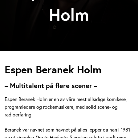
Holm
E
Espen Beranek Holm
s
– Multitalent på flere scener –
p
Espen Beranek Holm er en av våre mest allsidige komikere,
e
programledere og rockemusikere, med solid scene- og
radioerfaring.
n
B
Beranek var navnet som havnet på alles lepper da han i 1981
ga ut singelen
Dra te Hælvete.
Singelen solgte i godt over