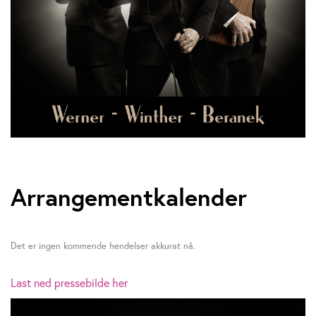
Arrangementkalender
Det er ingen kommende hendelser akkurat nå.
Last ned pressebilde her