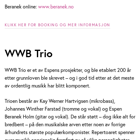
Beranek online:
www.beranek.no
KLIKK HER FOR BOOKING OG MER INFORMASJON
WWB Trio
WWB Trio er et av Espens prosjekter, og ble etablert 200 år
etter grunnloven ble skrevet – og i god tid etter at det meste
av ordentlig musikk har blitt komponert.
Trioen består av Kay Werner Hartvigsen (mikrobass),
Johannes Winther Farstad (tromme og vokal) og Espen
Beranek Holm (gitar og vokal). De står støtt – dog ikke alt for
bredbent – på den musikalske arven etter noen av forrige
århundrets største populærkomponister. Repertoaret spenner
over musikk opprinnelig fremført av så ulike personligheter