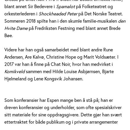
blant annet Sir Bedevere i
Spamalot
på Folketeatret og
orkesterlederen i
Shockheaded Peter
på Det Norske Teatret.
Sommeren 2018 spilte han i den skumle familie-musikalen
den
Hvite Dame
på Fredriksten Festning med blant annet Brede
Bøe.
Videre har han også samarbeidet med blant andre Rune
Andersen, Are Kalvø, Christine Hope og Marit Voldsæter. I
2017 var han å finne på Chat Noir, hvor han medvirket i
Komikveld
sammen med Hilde Louise Asbjørnsen, Bjarte
Hjelmeland og Lene Kongsvik Johansen.
Som konferansier har Espen mange ben å stå på; han er
dreven konferansier og underholder, som ofte spesialskriver
sitt materiale for sine oppdragsgivere. Dette gjør han svært
ettertraktet for både publikum og i private arrangementer