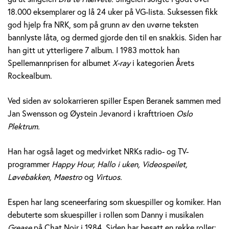
e
18.000 eksemplarer og lå 24 uker på VG-lista. Suksessen fikk
god hjelp fra NRK, som på grunn av den uvørne teksten
r
bannlyste låta, og dermed gjorde den til en snakkis. Siden har
a
han gitt ut ytterligere 7 album. I 1983 mottok han
Spellemannprisen for albumet
X-ray
i kategorien Årets
n
Rockealbum.
e
Ved siden av solokarrieren spiller Espen Beranek sammen med
k
Jan Swensson og Øystein Jevanord i krafttrioen
Oslo
Plektrum.
H
Han har også laget og medvirket NRKs radio- og TV-
o
programmer
Happy Hour, Hallo i uken, Videospeilet,
l
Løvebakken, Maestro
og
Virtuos.
m
Espen har lang sceneerfaring som skuespiller og komiker. Han
debuterte som skuespiller i rollen som Danny i musikalen
Grease
på Chat Noir i 1984. Siden har besatt en rekke roller;