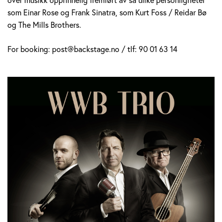
som Einar Rose og Frank Sinatra, som Kurt Foss / Reidar Bø
og The Mills Brothers.
For booking: post@backstage.no / tlf: 90 01 63 14