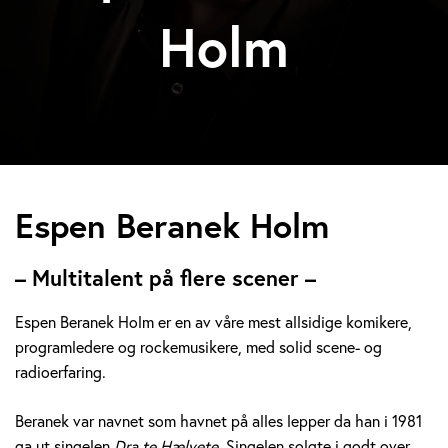
Holm
E
Espen Beranek Holm
s
– Multitalent på flere scener –
p
Espen Beranek Holm er en av våre mest allsidige komikere,
e
programledere og rockemusikere, med solid scene- og
radioerfaring.
n
B
Beranek var navnet som havnet på alles lepper da han i 1981
ga ut singelen
Dra te Hælvete.
Singelen solgte i godt over