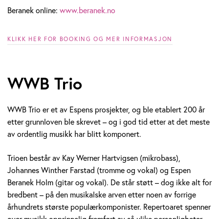
Beranek online:
www.beranek.no
KLIKK HER FOR BOOKING OG MER INFORMASJON
WWB Trio
WWB Trio er et av Espens prosjekter, og ble etablert 200 år
etter grunnloven ble skrevet – og i god tid etter at det meste
av ordentlig musikk har blitt komponert.
Trioen består av Kay Werner Hartvigsen (mikrobass),
Johannes Winther Farstad (tromme og vokal) og Espen
Beranek Holm (gitar og vokal). De står støtt – dog ikke alt for
bredbent – på den musikalske arven etter noen av forrige
århundrets største populærkomponister. Repertoaret spenner
over musikk opprinnelig fremført av så ulike personligheter