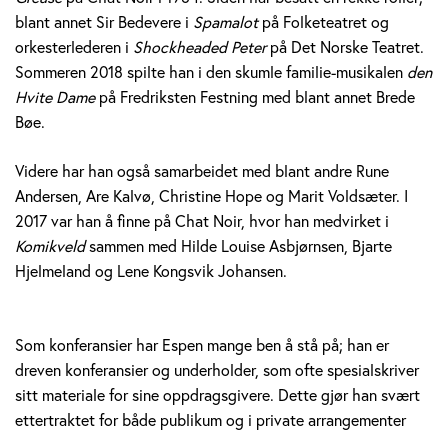
blant annet Sir Bedevere i
Spamalot
på Folketeatret og
orkesterlederen i
Shockheaded Peter
på Det Norske Teatret.
Sommeren 2018 spilte han i den skumle familie-musikalen
den
Hvite Dame
på Fredriksten Festning med blant annet Brede
Bøe.
Videre har han også samarbeidet med blant andre Rune
Andersen, Are Kalvø, Christine Hope og Marit Voldsæter. I
2017 var han å finne på Chat Noir, hvor han medvirket i
Komikveld
sammen med Hilde Louise Asbjørnsen, Bjarte
Hjelmeland og Lene Kongsvik Johansen.
Som konferansier har Espen mange ben å stå på; han er
dreven konferansier og underholder, som ofte spesialskriver
sitt materiale for sine oppdragsgivere. Dette gjør han svært
ettertraktet for både publikum og i private arrangementer