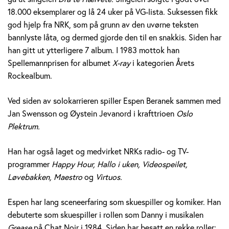
e
18.000 eksemplarer og lå 24 uker på VG-lista. Suksessen fikk
god hjelp fra NRK, som på grunn av den uvørne teksten
r
bannlyste låta, og dermed gjorde den til en snakkis. Siden har
a
han gitt ut ytterligere 7 album. I 1983 mottok han
Spellemannprisen for albumet
X-ray
i kategorien Årets
n
Rockealbum.
e
Ved siden av solokarrieren spiller Espen Beranek sammen med
k
Jan Swensson og Øystein Jevanord i krafttrioen
Oslo
Plektrum.
H
Han har også laget og medvirket NRKs radio- og TV-
o
programmer
Happy Hour, Hallo i uken, Videospeilet,
l
Løvebakken, Maestro
og
Virtuos.
m
Espen har lang sceneerfaring som skuespiller og komiker. Han
debuterte som skuespiller i rollen som Danny i musikalen
Grease
på Chat Noir i 1984. Siden har besatt en rekke roller;