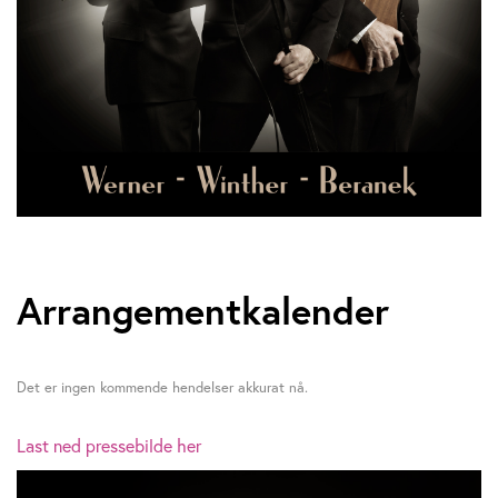
Arrangementkalender
Det er ingen kommende hendelser akkurat nå.
Last ned pressebilde her