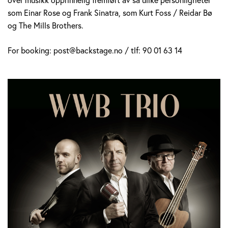
som Einar Rose og Frank Sinatra, som Kurt Foss / Reidar Bø
og The Mills Brothers.
For booking: post@backstage.no / tlf: 90 01 63 14