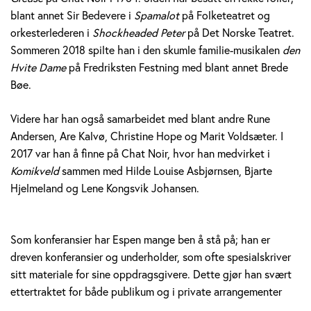
blant annet Sir Bedevere i
Spamalot
på Folketeatret og
orkesterlederen i
Shockheaded Peter
på Det Norske Teatret.
Sommeren 2018 spilte han i den skumle familie-musikalen
den
Hvite Dame
på Fredriksten Festning med blant annet Brede
Bøe.
Videre har han også samarbeidet med blant andre Rune
Andersen, Are Kalvø, Christine Hope og Marit Voldsæter. I
2017 var han å finne på Chat Noir, hvor han medvirket i
Komikveld
sammen med Hilde Louise Asbjørnsen, Bjarte
Hjelmeland og Lene Kongsvik Johansen.
Som konferansier har Espen mange ben å stå på; han er
dreven konferansier og underholder, som ofte spesialskriver
sitt materiale for sine oppdragsgivere. Dette gjør han svært
ettertraktet for både publikum og i private arrangementer