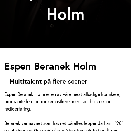
Holm
E
Espen Beranek Holm
s
– Multitalent på flere scener –
p
Espen Beranek Holm er en av våre mest allsidige komikere,
e
programledere og rockemusikere, med solid scene- og
radioerfaring.
n
B
Beranek var navnet som havnet på alles lepper da han i 1981
ga ut singelen
Dra te Hælvete.
Singelen solgte i godt over