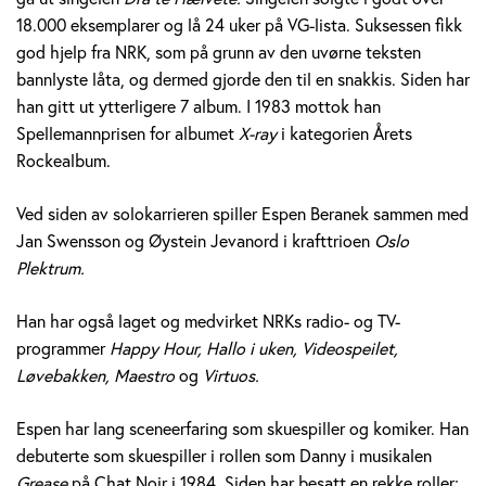
e
18.000 eksemplarer og lå 24 uker på VG-lista. Suksessen fikk
god hjelp fra NRK, som på grunn av den uvørne teksten
r
bannlyste låta, og dermed gjorde den til en snakkis. Siden har
a
han gitt ut ytterligere 7 album. I 1983 mottok han
Spellemannprisen for albumet
X-ray
i kategorien Årets
n
Rockealbum.
e
Ved siden av solokarrieren spiller Espen Beranek sammen med
k
Jan Swensson og Øystein Jevanord i krafttrioen
Oslo
Plektrum.
H
Han har også laget og medvirket NRKs radio- og TV-
o
programmer
Happy Hour, Hallo i uken, Videospeilet,
l
Løvebakken, Maestro
og
Virtuos.
m
Espen har lang sceneerfaring som skuespiller og komiker. Han
debuterte som skuespiller i rollen som Danny i musikalen
Grease
på Chat Noir i 1984. Siden har besatt en rekke roller;