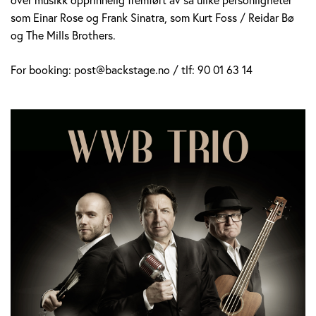
som Einar Rose og Frank Sinatra, som Kurt Foss / Reidar Bø
og The Mills Brothers.
For booking: post@backstage.no / tlf: 90 01 63 14