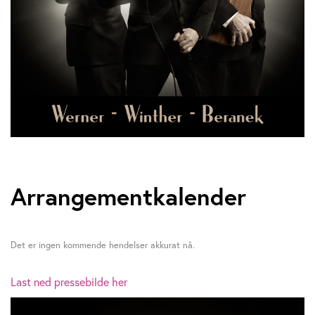
Arrangementkalender
Det er ingen kommende hendelser akkurat nå.
Last ned pressebilde her