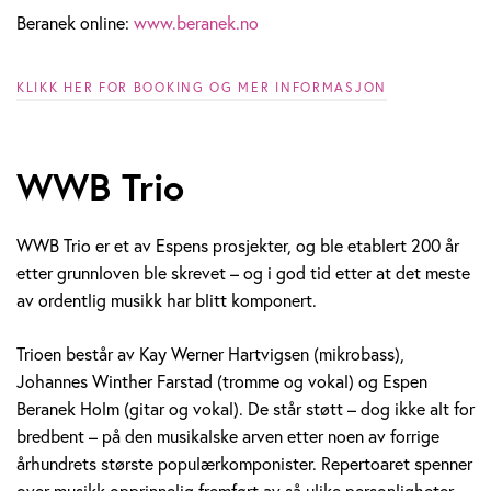
Beranek online:
www.beranek.no
KLIKK HER FOR BOOKING OG MER INFORMASJON
WWB Trio
WWB Trio er et av Espens prosjekter, og ble etablert 200 år
etter grunnloven ble skrevet – og i god tid etter at det meste
av ordentlig musikk har blitt komponert.
Trioen består av Kay Werner Hartvigsen (mikrobass),
Johannes Winther Farstad (tromme og vokal) og Espen
Beranek Holm (gitar og vokal). De står støtt – dog ikke alt for
bredbent – på den musikalske arven etter noen av forrige
århundrets største populærkomponister. Repertoaret spenner
over musikk opprinnelig fremført av så ulike personligheter