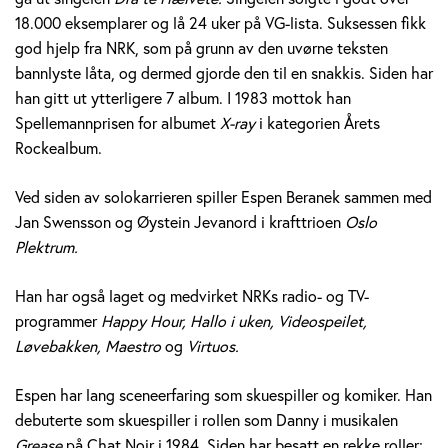
e
18.000 eksemplarer og lå 24 uker på VG-lista. Suksessen fikk
god hjelp fra NRK, som på grunn av den uvørne teksten
r
bannlyste låta, og dermed gjorde den til en snakkis. Siden har
a
han gitt ut ytterligere 7 album. I 1983 mottok han
Spellemannprisen for albumet
X-ray
i kategorien Årets
n
Rockealbum.
e
Ved siden av solokarrieren spiller Espen Beranek sammen med
k
Jan Swensson og Øystein Jevanord i krafttrioen
Oslo
Plektrum.
H
Han har også laget og medvirket NRKs radio- og TV-
o
programmer
Happy Hour, Hallo i uken, Videospeilet,
l
Løvebakken, Maestro
og
Virtuos.
m
Espen har lang sceneerfaring som skuespiller og komiker. Han
debuterte som skuespiller i rollen som Danny i musikalen
Grease
på Chat Noir i 1984. Siden har besatt en rekke roller;