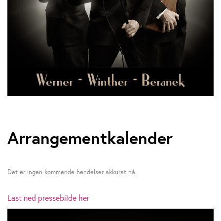
Arrangementkalender
Det er ingen kommende hendelser akkurat nå.
Last ned pressebilde her