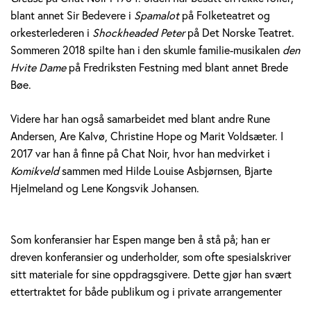
blant annet Sir Bedevere i
Spamalot
på Folketeatret og
orkesterlederen i
Shockheaded Peter
på Det Norske Teatret.
Sommeren 2018 spilte han i den skumle familie-musikalen
den
Hvite Dame
på Fredriksten Festning med blant annet Brede
Bøe.
Videre har han også samarbeidet med blant andre Rune
Andersen, Are Kalvø, Christine Hope og Marit Voldsæter. I
2017 var han å finne på Chat Noir, hvor han medvirket i
Komikveld
sammen med Hilde Louise Asbjørnsen, Bjarte
Hjelmeland og Lene Kongsvik Johansen.
Som konferansier har Espen mange ben å stå på; han er
dreven konferansier og underholder, som ofte spesialskriver
sitt materiale for sine oppdragsgivere. Dette gjør han svært
ettertraktet for både publikum og i private arrangementer