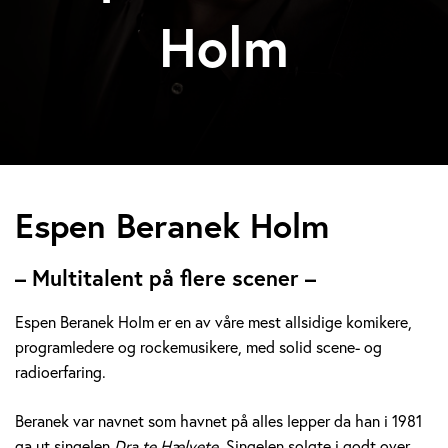
Holm
E
Espen Beranek Holm
s
– Multitalent på flere scener –
p
Espen Beranek Holm er en av våre mest allsidige komikere,
e
programledere og rockemusikere, med solid scene- og
radioerfaring.
n
B
Beranek var navnet som havnet på alles lepper da han i 1981
ga ut singelen
Dra te Hælvete.
Singelen solgte i godt over