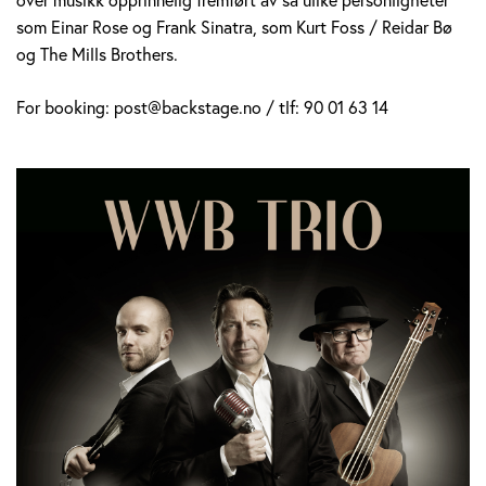
som Einar Rose og Frank Sinatra, som Kurt Foss / Reidar Bø
og The Mills Brothers.
For booking: post@backstage.no / tlf: 90 01 63 14