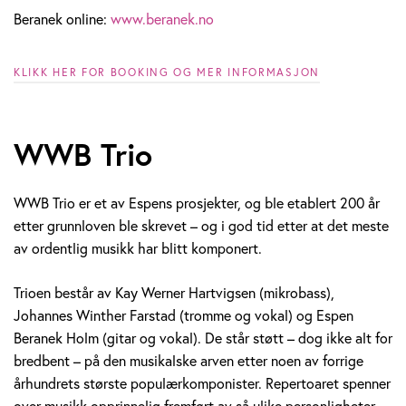
Beranek online:
www.beranek.no
KLIKK HER FOR BOOKING OG MER INFORMASJON
WWB Trio
WWB Trio er et av Espens prosjekter, og ble etablert 200 år
etter grunnloven ble skrevet – og i god tid etter at det meste
av ordentlig musikk har blitt komponert.
Trioen består av Kay Werner Hartvigsen (mikrobass),
Johannes Winther Farstad (tromme og vokal) og Espen
Beranek Holm (gitar og vokal). De står støtt – dog ikke alt for
bredbent – på den musikalske arven etter noen av forrige
århundrets største populærkomponister. Repertoaret spenner
over musikk opprinnelig fremført av så ulike personligheter