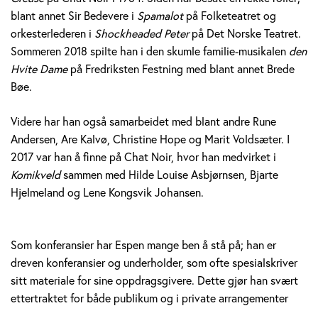
blant annet Sir Bedevere i
Spamalot
på Folketeatret og
orkesterlederen i
Shockheaded Peter
på Det Norske Teatret.
Sommeren 2018 spilte han i den skumle familie-musikalen
den
Hvite Dame
på Fredriksten Festning med blant annet Brede
Bøe.
Videre har han også samarbeidet med blant andre Rune
Andersen, Are Kalvø, Christine Hope og Marit Voldsæter. I
2017 var han å finne på Chat Noir, hvor han medvirket i
Komikveld
sammen med Hilde Louise Asbjørnsen, Bjarte
Hjelmeland og Lene Kongsvik Johansen.
Som konferansier har Espen mange ben å stå på; han er
dreven konferansier og underholder, som ofte spesialskriver
sitt materiale for sine oppdragsgivere. Dette gjør han svært
ettertraktet for både publikum og i private arrangementer