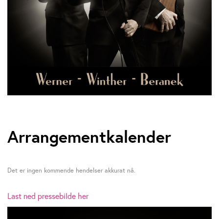
Arrangementkalender
Det er ingen kommende hendelser akkurat nå.
Last ned pressebilde her