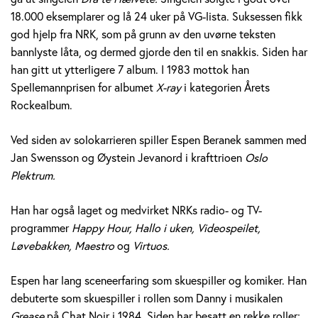
e
18.000 eksemplarer og lå 24 uker på VG-lista. Suksessen fikk
god hjelp fra NRK, som på grunn av den uvørne teksten
r
bannlyste låta, og dermed gjorde den til en snakkis. Siden har
a
han gitt ut ytterligere 7 album. I 1983 mottok han
Spellemannprisen for albumet
X-ray
i kategorien Årets
n
Rockealbum.
e
Ved siden av solokarrieren spiller Espen Beranek sammen med
k
Jan Swensson og Øystein Jevanord i krafttrioen
Oslo
Plektrum.
H
Han har også laget og medvirket NRKs radio- og TV-
o
programmer
Happy Hour, Hallo i uken, Videospeilet,
l
Løvebakken, Maestro
og
Virtuos.
m
Espen har lang sceneerfaring som skuespiller og komiker. Han
debuterte som skuespiller i rollen som Danny i musikalen
Grease
på Chat Noir i 1984. Siden har besatt en rekke roller;