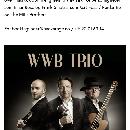
som Einar Rose og Frank Sinatra, som Kurt Foss / Reidar Bø
og The Mills Brothers.
For booking: post@backstage.no / tlf: 90 01 63 14