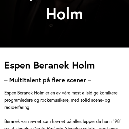
Holm
E
Espen Beranek Holm
s
– Multitalent på flere scener –
p
Espen Beranek Holm er en av våre mest allsidige komikere,
e
programledere og rockemusikere, med solid scene- og
radioerfaring.
n
B
Beranek var navnet som havnet på alles lepper da han i 1981
ga ut singelen
Dra te Hælvete.
Singelen solgte i godt over