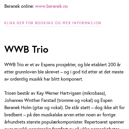
Beranek online:
www.beranek.no
KLIKK HER FOR BOOKING OG MER INFORMASJON
WWB Trio
WWB Trio er et av Espens prosjekter, og ble etablert 200 år
etter grunnloven ble skrevet – og i god tid etter at det meste
av ordentlig musikk har blitt komponert.
Trioen består av Kay Werner Hartvigsen (mikrobass),
Johannes Winther Farstad (tromme og vokal) og Espen
Beranek Holm (gitar og vokal). De står støtt – dog ikke alt for
bredbent – på den musikalske arven etter noen av forrige
århundrets største populærkomponister. Repertoaret spenner
over musikk opprinnelig fremført av så ulike personligheter