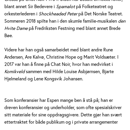
blant annet Sir Bedevere i
Spamalot
på Folketeatret og
orkesterlederen i
Shockheaded Peter
på Det Norske Teatret.
Sommeren 2018 spilte han i den skumle familie-musikalen
den
Hvite Dame
på Fredriksten Festning med blant annet Brede
Bøe.
Videre har han også samarbeidet med blant andre Rune
Andersen, Are Kalvø, Christine Hope og Marit Voldsæter. I
2017 var han å finne på Chat Noir, hvor han medvirket i
Komikveld
sammen med Hilde Louise Asbjørnsen, Bjarte
Hjelmeland og Lene Kongsvik Johansen.
Som konferansier har Espen mange ben å stå på; han er
dreven konferansier og underholder, som ofte spesialskriver
sitt materiale for sine oppdragsgivere. Dette gjør han svært
ettertraktet for både publikum og i private arrangementer