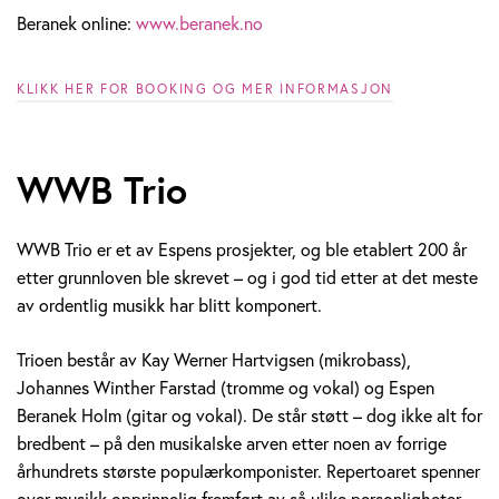
Beranek online:
www.beranek.no
KLIKK HER FOR BOOKING OG MER INFORMASJON
WWB Trio
WWB Trio er et av Espens prosjekter, og ble etablert 200 år
etter grunnloven ble skrevet – og i god tid etter at det meste
av ordentlig musikk har blitt komponert.
Trioen består av Kay Werner Hartvigsen (mikrobass),
Johannes Winther Farstad (tromme og vokal) og Espen
Beranek Holm (gitar og vokal). De står støtt – dog ikke alt for
bredbent – på den musikalske arven etter noen av forrige
århundrets største populærkomponister. Repertoaret spenner
over musikk opprinnelig fremført av så ulike personligheter