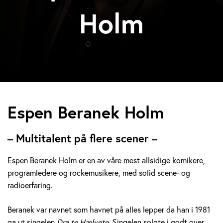
Holm
E
Espen Beranek Holm
s
– Multitalent på flere scener –
p
Espen Beranek Holm er en av våre mest allsidige komikere,
e
programledere og rockemusikere, med solid scene- og
radioerfaring.
n
B
Beranek var navnet som havnet på alles lepper da han i 1981
ga ut singelen
Dra te Hælvete.
Singelen solgte i godt over