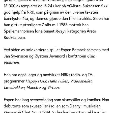
e
18.000 eksemplarer og lå 24 uker på VG-lista. Suksessen fikk
god hjelp fra NRK, som på grunn av den uvørne teksten
r
bannlyste låta, og dermed gjorde den til en snakkis. Siden har
a
han gitt ut ytterligere 7 album. I 1983 mottok han
Spellemannprisen for albumet
X-ray
i kategorien Årets
n
Rockealbum.
e
Ved siden av solokarrieren spiller Espen Beranek sammen med
k
Jan Swensson og Øystein Jevanord i krafttrioen
Oslo
Plektrum.
H
Han har også laget og medvirket NRKs radio- og TV-
o
programmer
Happy Hour, Hallo i uken, Videospeilet,
l
Løvebakken, Maestro
og
Virtuos.
m
Espen har lang sceneerfaring som skuespiller og komiker. Han
debuterte som skuespiller i rollen som Danny i musikalen
Grease
på Chat Noir i 1984. Siden har besatt en rekke roller;