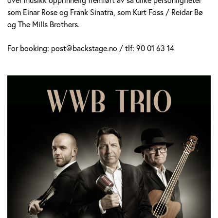
som Einar Rose og Frank Sinatra, som Kurt Foss / Reidar Bø
og The Mills Brothers.
For booking: post@backstage.no / tlf: 90 01 63 14