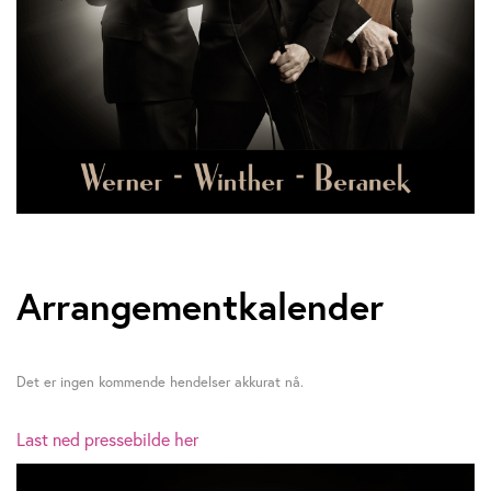
Arrangementkalender
Det er ingen kommende hendelser akkurat nå.
Last ned pressebilde her