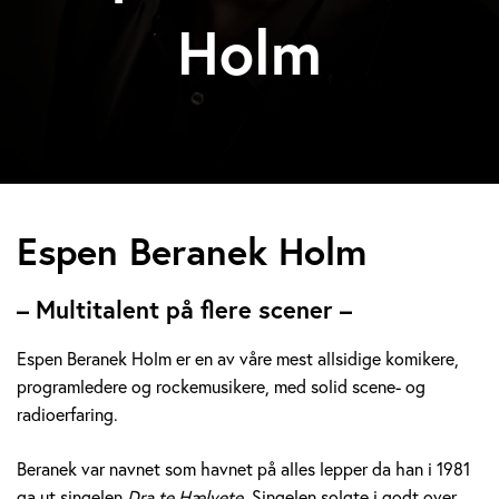
Holm
E
Espen Beranek Holm
s
– Multitalent på flere scener –
p
Espen Beranek Holm er en av våre mest allsidige komikere,
e
programledere og rockemusikere, med solid scene- og
radioerfaring.
n
B
Beranek var navnet som havnet på alles lepper da han i 1981
ga ut singelen
Dra te Hælvete.
Singelen solgte i godt over