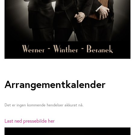
Arrangementkalender
Det er ingen kommende hendelser akkurat nå.
Last ned pressebilde her