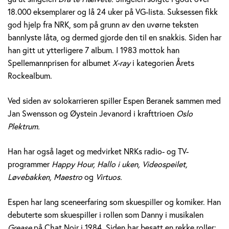
e
18.000 eksemplarer og lå 24 uker på VG-lista. Suksessen fikk
god hjelp fra NRK, som på grunn av den uvørne teksten
r
bannlyste låta, og dermed gjorde den til en snakkis. Siden har
a
han gitt ut ytterligere 7 album. I 1983 mottok han
Spellemannprisen for albumet
X-ray
i kategorien Årets
n
Rockealbum.
e
Ved siden av solokarrieren spiller Espen Beranek sammen med
k
Jan Swensson og Øystein Jevanord i krafttrioen
Oslo
Plektrum.
H
Han har også laget og medvirket NRKs radio- og TV-
o
programmer
Happy Hour, Hallo i uken, Videospeilet,
l
Løvebakken, Maestro
og
Virtuos.
m
Espen har lang sceneerfaring som skuespiller og komiker. Han
debuterte som skuespiller i rollen som Danny i musikalen
Grease
på Chat Noir i 1984. Siden har besatt en rekke roller;