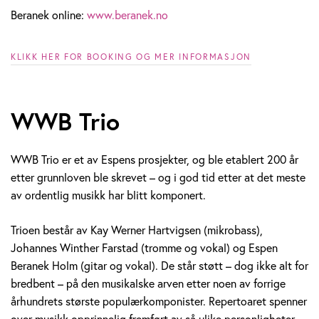
Beranek online:
www.beranek.no
KLIKK HER FOR BOOKING OG MER INFORMASJON
WWB Trio
WWB Trio er et av Espens prosjekter, og ble etablert 200 år
etter grunnloven ble skrevet – og i god tid etter at det meste
av ordentlig musikk har blitt komponert.
Trioen består av Kay Werner Hartvigsen (mikrobass),
Johannes Winther Farstad (tromme og vokal) og Espen
Beranek Holm (gitar og vokal). De står støtt – dog ikke alt for
bredbent – på den musikalske arven etter noen av forrige
århundrets største populærkomponister. Repertoaret spenner
over musikk opprinnelig fremført av så ulike personligheter