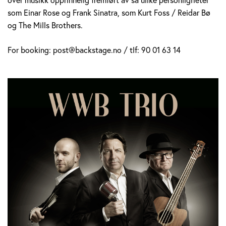
som Einar Rose og Frank Sinatra, som Kurt Foss / Reidar Bø
og The Mills Brothers.
For booking: post@backstage.no / tlf: 90 01 63 14