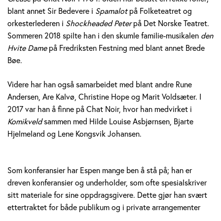
blant annet Sir Bedevere i
Spamalot
på Folketeatret og
orkesterlederen i
Shockheaded Peter
på Det Norske Teatret.
Sommeren 2018 spilte han i den skumle familie-musikalen
den
Hvite Dame
på Fredriksten Festning med blant annet Brede
Bøe.
Videre har han også samarbeidet med blant andre Rune
Andersen, Are Kalvø, Christine Hope og Marit Voldsæter. I
2017 var han å finne på Chat Noir, hvor han medvirket i
Komikveld
sammen med Hilde Louise Asbjørnsen, Bjarte
Hjelmeland og Lene Kongsvik Johansen.
Som konferansier har Espen mange ben å stå på; han er
dreven konferansier og underholder, som ofte spesialskriver
sitt materiale for sine oppdragsgivere. Dette gjør han svært
ettertraktet for både publikum og i private arrangementer