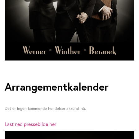
Arrangementkalender
Det er ingen kommende hendelser akkurat nå.
Last ned pressebilde her