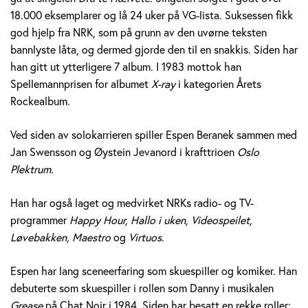
e
18.000 eksemplarer og lå 24 uker på VG-lista. Suksessen fikk
god hjelp fra NRK, som på grunn av den uvørne teksten
r
bannlyste låta, og dermed gjorde den til en snakkis. Siden har
a
han gitt ut ytterligere 7 album. I 1983 mottok han
Spellemannprisen for albumet
X-ray
i kategorien Årets
n
Rockealbum.
e
Ved siden av solokarrieren spiller Espen Beranek sammen med
k
Jan Swensson og Øystein Jevanord i krafttrioen
Oslo
Plektrum.
H
Han har også laget og medvirket NRKs radio- og TV-
o
programmer
Happy Hour, Hallo i uken, Videospeilet,
l
Løvebakken, Maestro
og
Virtuos.
m
Espen har lang sceneerfaring som skuespiller og komiker. Han
debuterte som skuespiller i rollen som Danny i musikalen
Grease
på Chat Noir i 1984. Siden har besatt en rekke roller;