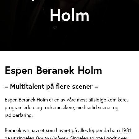
Holm
E
Espen Beranek Holm
s
– Multitalent på flere scener –
p
Espen Beranek Holm er en av våre mest allsidige komikere,
e
programledere og rockemusikere, med solid scene- og
radioerfaring.
n
B
Beranek var navnet som havnet på alles lepper da han i 1981
ga ut singelen
Dra te Hælvete.
Singelen solgte i godt over