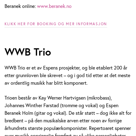
Beranek online:
www.beranek.no
KLIKK HER FOR BOOKING OG MER INFORMASJON
WWB Trio
WWB Trio er et av Espens prosjekter, og ble etablert 200 år
etter grunnloven ble skrevet – og i god tid etter at det meste
av ordentlig musikk har blitt komponert.
Trioen består av Kay Werner Hartvigsen (mikrobass),
Johannes Winther Farstad (tromme og vokal) og Espen
Beranek Holm (gitar og vokal). De står støtt – dog ikke alt for
bredbent – på den musikalske arven etter noen av forrige
århundrets største populærkomponister. Repertoaret spenner
over musikk opprinnelig fremført av så ulike personligheter