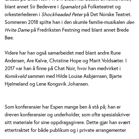
blant annet Sir Bedevere i
Spamalot
på Folketeatret og
orkesterlederen i
Shockheaded Peter
på Det Norske Teatret.
Sommeren 2018 spilte han i den skumle familie-musikalen
den
Hvite Dame
på Fredriksten Festning med blant annet Brede
Bøe.
Videre har han også samarbeidet med blant andre Rune
Andersen, Are Kalvø, Christine Hope og Marit Voldsæter. I
2017 var han å finne på Chat Noir, hvor han medvirket i
Komikveld
sammen med Hilde Louise Asbjørnsen, Bjarte
Hjelmeland og Lene Kongsvik Johansen.
Som konferansier har Espen mange ben å stå på; han er
dreven konferansier og underholder, som ofte spesialskriver
sitt materiale for sine oppdragsgivere. Dette gjør han svært
ettertraktet for både publikum og i private arrangementer