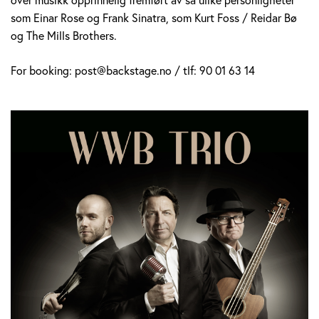
som Einar Rose og Frank Sinatra, som Kurt Foss / Reidar Bø
og The Mills Brothers.
For booking: post@backstage.no / tlf: 90 01 63 14