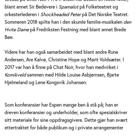
blant annet Sir Bedevere i
Spamalot
på Folketeatret og
orkesterlederen i
Shockheaded Peter
på Det Norske Teatret.
Sommeren 2018 spilte han i den skumle familie-musikalen
den
Hvite Dame
på Fredriksten Festning med blant annet Brede
Bøe.
Videre har han også samarbeidet med blant andre Rune
Andersen, Are Kalvø, Christine Hope og Marit Voldsæter. I
2017 var han å finne på Chat Noir, hvor han medvirket i
Komikveld
sammen med Hilde Louise Asbjørnsen, Bjarte
Hjelmeland og Lene Kongsvik Johansen.
Som konferansier har Espen mange ben å stå på; han er
dreven konferansier og underholder, som ofte spesialskriver
sitt materiale for sine oppdragsgivere. Dette gjør han svært
ettertraktet for både publikum og i private arrangementer