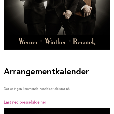
Arrangementkalender
Det er ingen kommende hendelser akkurat nå.
Last ned pressebilde her