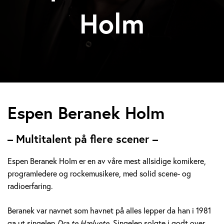
Holm
E
Espen Beranek Holm
s
– Multitalent på flere scener –
p
Espen Beranek Holm er en av våre mest allsidige komikere,
e
programledere og rockemusikere, med solid scene- og
radioerfaring.
n
B
Beranek var navnet som havnet på alles lepper da han i 1981
ga ut singelen
Dra te Hælvete.
Singelen solgte i godt over