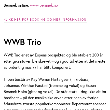
Beranek online:
www.beranek.no
KLIKK HER FOR BOOKING OG MER INFORMASJON
WWB Trio
WWB Trio er et av Espens prosjekter, og ble etablert 200 år
etter grunnloven ble skrevet – og i god tid etter at det meste
av ordentlig musikk har blitt komponert.
Trioen består av Kay Werner Hartvigsen (mikrobass),
Johannes Winther Farstad (tromme og vokal) og Espen
Beranek Holm (gitar og vokal). De står støtt – dog ikke alt for
bredbent – på den musikalske arven etter noen av forrige
århundrets største populærkomponister. Repertoaret spenner
over musikk opprinnelig fremført av så ulike personligheter