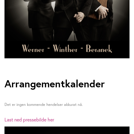
Arrangementkalender
Det er ingen kommende hendelser akkurat nå.
Last ned pressebilde her