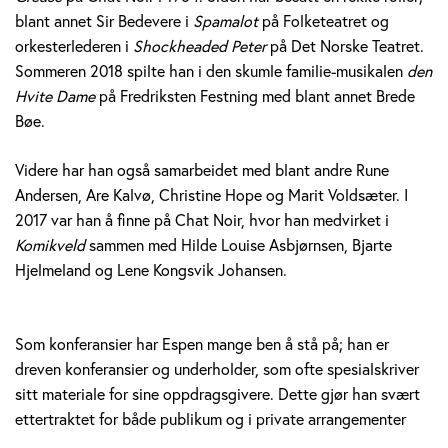
blant annet Sir Bedevere i
Spamalot
på Folketeatret og
orkesterlederen i
Shockheaded Peter
på Det Norske Teatret.
Sommeren 2018 spilte han i den skumle familie-musikalen
den
Hvite Dame
på Fredriksten Festning med blant annet Brede
Bøe.
Videre har han også samarbeidet med blant andre Rune
Andersen, Are Kalvø, Christine Hope og Marit Voldsæter. I
2017 var han å finne på Chat Noir, hvor han medvirket i
Komikveld
sammen med Hilde Louise Asbjørnsen, Bjarte
Hjelmeland og Lene Kongsvik Johansen.
Som konferansier har Espen mange ben å stå på; han er
dreven konferansier og underholder, som ofte spesialskriver
sitt materiale for sine oppdragsgivere. Dette gjør han svært
ettertraktet for både publikum og i private arrangementer