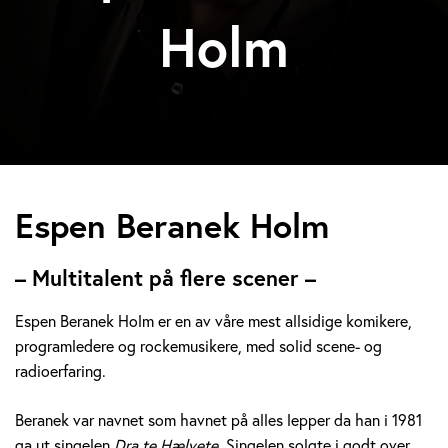
Holm
E
Espen Beranek Holm
s
– Multitalent på flere scener –
p
Espen Beranek Holm er en av våre mest allsidige komikere,
e
programledere og rockemusikere, med solid scene- og
radioerfaring.
n
B
Beranek var navnet som havnet på alles lepper da han i 1981
ga ut singelen
Dra te Hælvete.
Singelen solgte i godt over