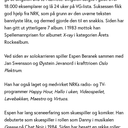
e
18.000 eksemplarer og lå 24 uker på VG-lista. Suksessen fikk
god hjelp fra NRK, som på grunn av den uvørne teksten
r
bannlyste låta, og dermed gjorde den til en snakkis. Siden har
a
han gitt ut ytterligere 7 album. I 1983 mottok han
Spellemannprisen for albumet
X-ray
i kategorien Årets
n
Rockealbum.
e
Ved siden av solokarrieren spiller Espen Beranek sammen med
k
Jan Swensson og Øystein Jevanord i krafttrioen
Oslo
Plektrum.
H
Han har også laget og medvirket NRKs radio- og TV-
o
programmer
Happy Hour, Hallo i uken, Videospeilet,
l
Løvebakken, Maestro
og
Virtuos.
m
Espen har lang sceneerfaring som skuespiller og komiker. Han
debuterte som skuespiller i rollen som Danny i musikalen
Grease
på Chat Noir i 1984. Siden har besatt en rekke roller;