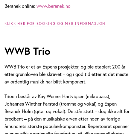
Beranek online:
www.beranek.no
KLIKK HER FOR BOOKING OG MER INFORMASJON
WWB Trio
WWB Trio er et av Espens prosjekter, og ble etablert 200 år
etter grunnloven ble skrevet – og i god tid etter at det meste
av ordentlig musikk har blitt komponert.
Trioen består av Kay Werner Hartvigsen (mikrobass),
Johannes Winther Farstad (tromme og vokal) og Espen
Beranek Holm (gitar og vokal). De står støtt – dog ikke alt for
bredbent – på den musikalske arven etter noen av forrige
århundrets største populærkomponister. Repertoaret spenner
over musikk opprinnelig fremført av så ulike personligheter