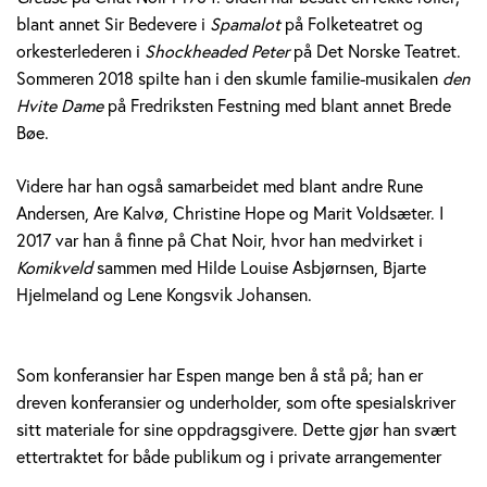
blant annet Sir Bedevere i
Spamalot
på Folketeatret og
orkesterlederen i
Shockheaded Peter
på Det Norske Teatret.
Sommeren 2018 spilte han i den skumle familie-musikalen
den
Hvite Dame
på Fredriksten Festning med blant annet Brede
Bøe.
Videre har han også samarbeidet med blant andre Rune
Andersen, Are Kalvø, Christine Hope og Marit Voldsæter. I
2017 var han å finne på Chat Noir, hvor han medvirket i
Komikveld
sammen med Hilde Louise Asbjørnsen, Bjarte
Hjelmeland og Lene Kongsvik Johansen.
Som konferansier har Espen mange ben å stå på; han er
dreven konferansier og underholder, som ofte spesialskriver
sitt materiale for sine oppdragsgivere. Dette gjør han svært
ettertraktet for både publikum og i private arrangementer