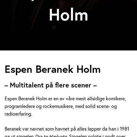
Holm
E
Espen Beranek Holm
s
– Multitalent på flere scener –
p
Espen Beranek Holm er en av våre mest allsidige komikere,
e
programledere og rockemusikere, med solid scene- og
radioerfaring.
n
B
Beranek var navnet som havnet på alles lepper da han i 1981
ga ut singelen
Dra te Hælvete.
Singelen solgte i godt over