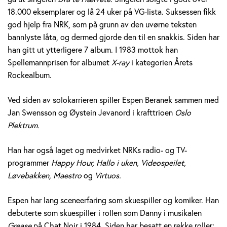
e
18.000 eksemplarer og lå 24 uker på VG-lista. Suksessen fikk
god hjelp fra NRK, som på grunn av den uvørne teksten
r
bannlyste låta, og dermed gjorde den til en snakkis. Siden har
a
han gitt ut ytterligere 7 album. I 1983 mottok han
Spellemannprisen for albumet
X-ray
i kategorien Årets
n
Rockealbum.
e
Ved siden av solokarrieren spiller Espen Beranek sammen med
k
Jan Swensson og Øystein Jevanord i krafttrioen
Oslo
Plektrum.
H
Han har også laget og medvirket NRKs radio- og TV-
o
programmer
Happy Hour, Hallo i uken, Videospeilet,
l
Løvebakken, Maestro
og
Virtuos.
m
Espen har lang sceneerfaring som skuespiller og komiker. Han
debuterte som skuespiller i rollen som Danny i musikalen
Grease
på Chat Noir i 1984. Siden har besatt en rekke roller;