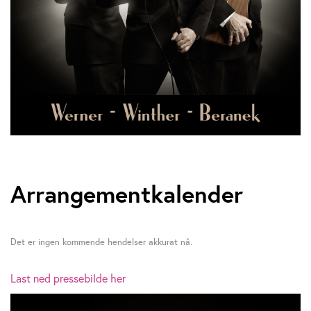
Arrangementkalender
Det er ingen kommende hendelser akkurat nå.
Last ned pressebilde her