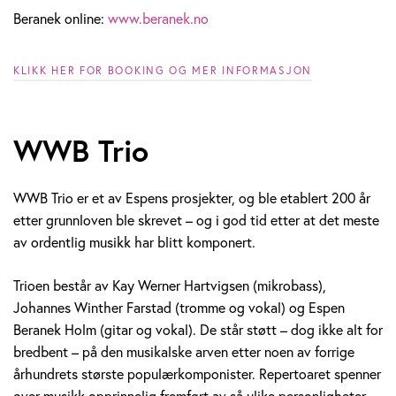
Beranek online:
www.beranek.no
KLIKK HER FOR BOOKING OG MER INFORMASJON
WWB Trio
WWB Trio er et av Espens prosjekter, og ble etablert 200 år
etter grunnloven ble skrevet – og i god tid etter at det meste
av ordentlig musikk har blitt komponert.
Trioen består av Kay Werner Hartvigsen (mikrobass),
Johannes Winther Farstad (tromme og vokal) og Espen
Beranek Holm (gitar og vokal). De står støtt – dog ikke alt for
bredbent – på den musikalske arven etter noen av forrige
århundrets største populærkomponister. Repertoaret spenner
over musikk opprinnelig fremført av så ulike personligheter