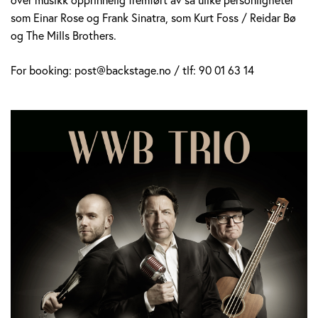
som Einar Rose og Frank Sinatra, som Kurt Foss / Reidar Bø
og The Mills Brothers.
For booking: post@backstage.no / tlf: 90 01 63 14