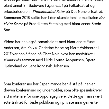
blant annet Sir Bedevere i
Spamalot
på Folketeatret og
orkesterlederen i
Shockheaded Peter
på Det Norske Teatret.
Sommeren 2018 spilte han i den skumle familie-musikalen
den
Hvite Dame
på Fredriksten Festning med blant annet Brede
Bøe.
Videre har han også samarbeidet med blant andre Rune
Andersen, Are Kalvø, Christine Hope og Marit Voldsæter. I
2017 var han å finne på Chat Noir, hvor han medvirket i
Komikveld
sammen med Hilde Louise Asbjørnsen, Bjarte
Hjelmeland og Lene Kongsvik Johansen.
Som konferansier har Espen mange ben å stå på; han er
dreven konferansier og underholder, som ofte spesialskriver
sitt materiale for sine oppdragsgivere. Dette gjør han svært
ettertraktet for både publikum og i private arrangementer