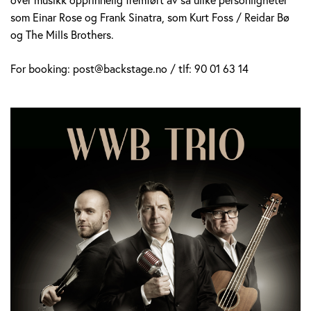
som Einar Rose og Frank Sinatra, som Kurt Foss / Reidar Bø
og The Mills Brothers.
For booking: post@backstage.no / tlf: 90 01 63 14