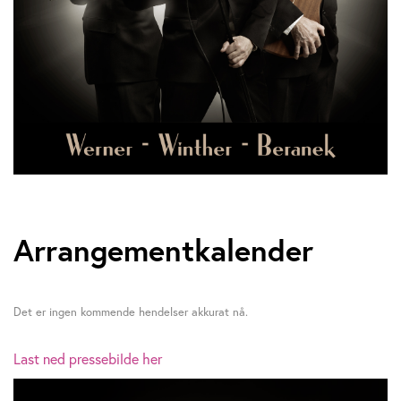
Arrangementkalender
Det er ingen kommende hendelser akkurat nå.
Last ned pressebilde her