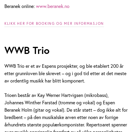
Beranek online:
www.beranek.no
KLIKK HER FOR BOOKING OG MER INFORMASJON
WWB Trio
WWB Trio er et av Espens prosjekter, og ble etablert 200 år
etter grunnloven ble skrevet – og i god tid etter at det meste
av ordentlig musikk har blitt komponert.
Trioen består av Kay Werner Hartvigsen (mikrobass),
Johannes Winther Farstad (tromme og vokal) og Espen
Beranek Holm (gitar og vokal). De står støtt – dog ikke alt for
bredbent – på den musikalske arven etter noen av forrige
århundrets største populærkomponister. Repertoaret spenner
over musikk opprinnelig fremført av så ulike personligheter