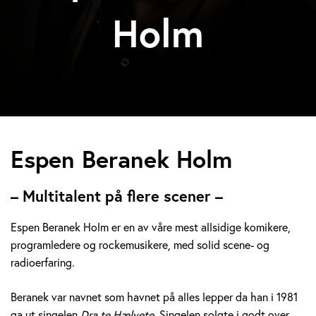
Holm
E
Espen Beranek Holm
s
– Multitalent på flere scener –
p
Espen Beranek Holm er en av våre mest allsidige komikere,
e
programledere og rockemusikere, med solid scene- og
radioerfaring.
n
B
Beranek var navnet som havnet på alles lepper da han i 1981
ga ut singelen
Dra te Hælvete.
Singelen solgte i godt over