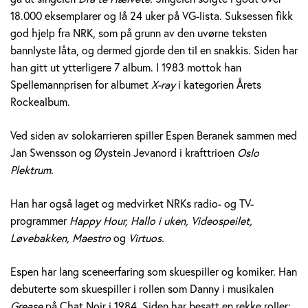
e
18.000 eksemplarer og lå 24 uker på VG-lista. Suksessen fikk
god hjelp fra NRK, som på grunn av den uvørne teksten
r
bannlyste låta, og dermed gjorde den til en snakkis. Siden har
a
han gitt ut ytterligere 7 album. I 1983 mottok han
Spellemannprisen for albumet
X-ray
i kategorien Årets
n
Rockealbum.
e
Ved siden av solokarrieren spiller Espen Beranek sammen med
k
Jan Swensson og Øystein Jevanord i krafttrioen
Oslo
Plektrum.
H
Han har også laget og medvirket NRKs radio- og TV-
o
programmer
Happy Hour, Hallo i uken, Videospeilet,
l
Løvebakken, Maestro
og
Virtuos.
m
Espen har lang sceneerfaring som skuespiller og komiker. Han
debuterte som skuespiller i rollen som Danny i musikalen
Grease
på Chat Noir i 1984. Siden har besatt en rekke roller;