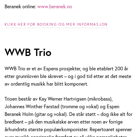
Beranek online:
www.beranek.no
KLIKK HER FOR BOOKING OG MER INFORMASJON
WWB Trio
WWB Trio er et av Espens prosjekter, og ble etablert 200 år
etter grunnloven ble skrevet – og i god tid etter at det meste
av ordentlig musikk har blitt komponert.
Trioen består av Kay Werner Hartvigsen (mikrobass),
Johannes Winther Farstad (tromme og vokal) og Espen
Beranek Holm (gitar og vokal). De står støtt – dog ikke alt for
bredbent – på den musikalske arven etter noen av forrige
århundrets største populærkomponister. Repertoaret spenner
over musikk opprinnelig fremført av så ulike personligheter