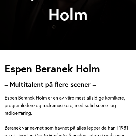
Holm
E
Espen Beranek Holm
s
– Multitalent på flere scener –
p
Espen Beranek Holm er en av våre mest allsidige komikere,
e
programledere og rockemusikere, med solid scene- og
radioerfaring.
n
B
Beranek var navnet som havnet på alles lepper da han i 1981
ga ut singelen
Dra te Hælvete.
Singelen solgte i godt over