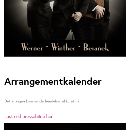
Arrangementkalender
Det er ingen kommende hendelser akkurat nå.
Last ned pressebilde her