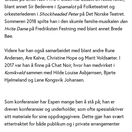
blant annet Sir Bedevere i
Spamalot
på Folketeatret og
orkesterlederen i
Shockheaded Peter
på Det Norske Teatret.
Sommeren 2018 spilte han i den skumle familie-musikalen
den
Hvite Dame
på Fredriksten Festning med blant annet Brede
Bøe.
Videre har han også samarbeidet med blant andre Rune
Andersen, Are Kalvø, Christine Hope og Marit Voldsæter. I
2017 var han å finne på Chat Noir, hvor han medvirket i
Komikveld
sammen med Hilde Louise Asbjørnsen, Bjarte
Hjelmeland og Lene Kongsvik Johansen.
Som konferansier har Espen mange ben å stå på; han er
dreven konferansier og underholder, som ofte spesialskriver
sitt materiale for sine oppdragsgivere. Dette gjør han svært
ettertraktet for både publikum og i private arrangementer