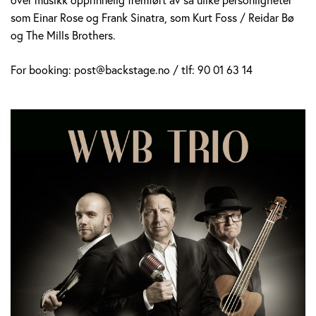
som Einar Rose og Frank Sinatra, som Kurt Foss / Reidar Bø
og The Mills Brothers.
For booking: post@backstage.no / tlf: 90 01 63 14