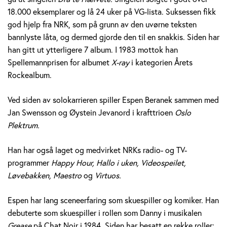
e
18.000 eksemplarer og lå 24 uker på VG-lista. Suksessen fikk
god hjelp fra NRK, som på grunn av den uvørne teksten
r
bannlyste låta, og dermed gjorde den til en snakkis. Siden har
a
han gitt ut ytterligere 7 album. I 1983 mottok han
Spellemannprisen for albumet
X-ray
i kategorien Årets
n
Rockealbum.
e
Ved siden av solokarrieren spiller Espen Beranek sammen med
k
Jan Swensson og Øystein Jevanord i krafttrioen
Oslo
Plektrum.
H
Han har også laget og medvirket NRKs radio- og TV-
o
programmer
Happy Hour, Hallo i uken, Videospeilet,
l
Løvebakken, Maestro
og
Virtuos.
m
Espen har lang sceneerfaring som skuespiller og komiker. Han
debuterte som skuespiller i rollen som Danny i musikalen
Grease
på Chat Noir i 1984. Siden har besatt en rekke roller;