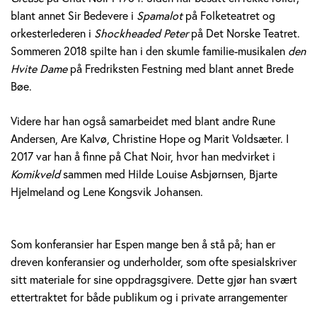
blant annet Sir Bedevere i
Spamalot
på Folketeatret og
orkesterlederen i
Shockheaded Peter
på Det Norske Teatret.
Sommeren 2018 spilte han i den skumle familie-musikalen
den
Hvite Dame
på Fredriksten Festning med blant annet Brede
Bøe.
Videre har han også samarbeidet med blant andre Rune
Andersen, Are Kalvø, Christine Hope og Marit Voldsæter. I
2017 var han å finne på Chat Noir, hvor han medvirket i
Komikveld
sammen med Hilde Louise Asbjørnsen, Bjarte
Hjelmeland og Lene Kongsvik Johansen.
Som konferansier har Espen mange ben å stå på; han er
dreven konferansier og underholder, som ofte spesialskriver
sitt materiale for sine oppdragsgivere. Dette gjør han svært
ettertraktet for både publikum og i private arrangementer