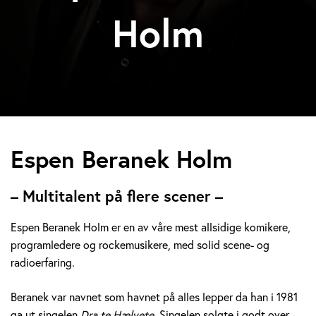
Holm
E
Espen Beranek Holm
s
– Multitalent på flere scener –
p
Espen Beranek Holm er en av våre mest allsidige komikere,
e
programledere og rockemusikere, med solid scene- og
radioerfaring.
n
B
Beranek var navnet som havnet på alles lepper da han i 1981
ga ut singelen
Dra te Hælvete.
Singelen solgte i godt over