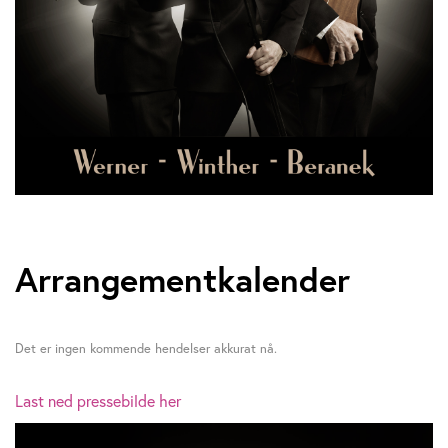
Arrangementkalender
Det er ingen kommende hendelser akkurat nå.
Last ned pressebilde her