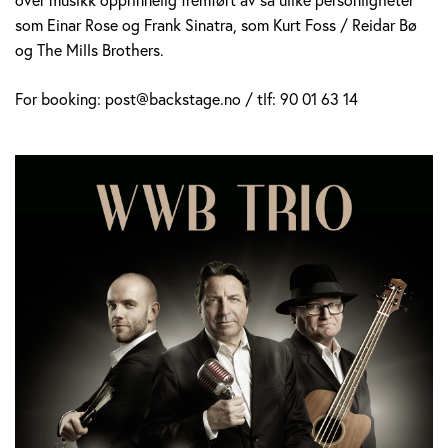
som Einar Rose og Frank Sinatra, som Kurt Foss / Reidar Bø
og The Mills Brothers.
For booking: post@backstage.no / tlf: 90 01 63 14