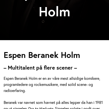
Holm
E
Espen Beranek Holm
s
– Multitalent på flere scener –
p
Espen Beranek Holm er en av våre mest allsidige komikere,
e
programledere og rockemusikere, med solid scene- og
radioerfaring.
n
B
Beranek var navnet som havnet på alles lepper da han i 1981
ga ut singelen
Dra te Hælvete.
Singelen solgte i godt over