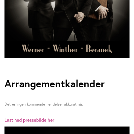
Arrangementkalender
Det er ingen kommende hendelser akkurat nå.
Last ned pressebilde her