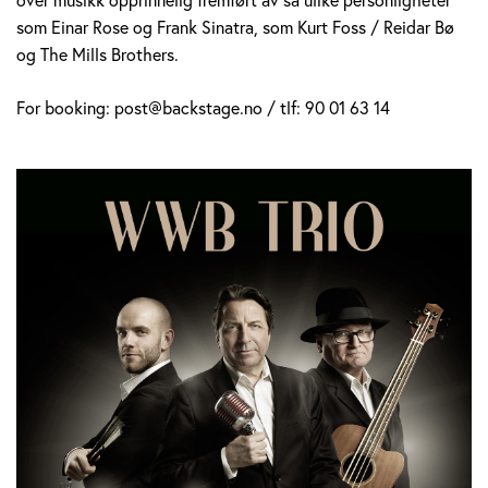
som Einar Rose og Frank Sinatra, som Kurt Foss / Reidar Bø
og The Mills Brothers.
For booking: post@backstage.no / tlf: 90 01 63 14