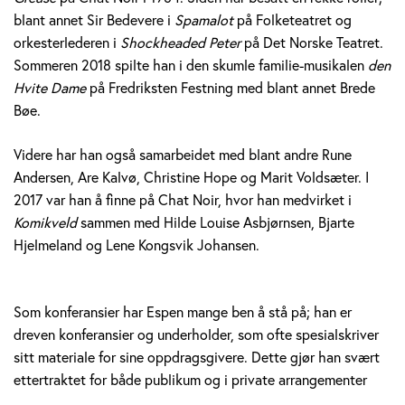
blant annet Sir Bedevere i
Spamalot
på Folketeatret og
orkesterlederen i
Shockheaded Peter
på Det Norske Teatret.
Sommeren 2018 spilte han i den skumle familie-musikalen
den
Hvite Dame
på Fredriksten Festning med blant annet Brede
Bøe.
Videre har han også samarbeidet med blant andre Rune
Andersen, Are Kalvø, Christine Hope og Marit Voldsæter. I
2017 var han å finne på Chat Noir, hvor han medvirket i
Komikveld
sammen med Hilde Louise Asbjørnsen, Bjarte
Hjelmeland og Lene Kongsvik Johansen.
Som konferansier har Espen mange ben å stå på; han er
dreven konferansier og underholder, som ofte spesialskriver
sitt materiale for sine oppdragsgivere. Dette gjør han svært
ettertraktet for både publikum og i private arrangementer