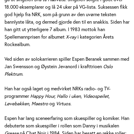
e
18.000 eksemplarer og lå 24 uker på VG-lista. Suksessen fikk
god hjelp fra NRK, som på grunn av den uvørne teksten
r
bannlyste låta, og dermed gjorde den til en snakkis. Siden har
a
han gitt ut ytterligere 7 album. I 1983 mottok han
Spellemannprisen for albumet
X-ray
i kategorien Årets
n
Rockealbum.
e
Ved siden av solokarrieren spiller Espen Beranek sammen med
k
Jan Swensson og Øystein Jevanord i krafttrioen
Oslo
Plektrum.
H
Han har også laget og medvirket NRKs radio- og TV-
o
programmer
Happy Hour, Hallo i uken, Videospeilet,
l
Løvebakken, Maestro
og
Virtuos.
m
Espen har lang sceneerfaring som skuespiller og komiker. Han
debuterte som skuespiller i rollen som Danny i musikalen
Grease
på Chat Noir i 1984. Siden har besatt en rekke roller;