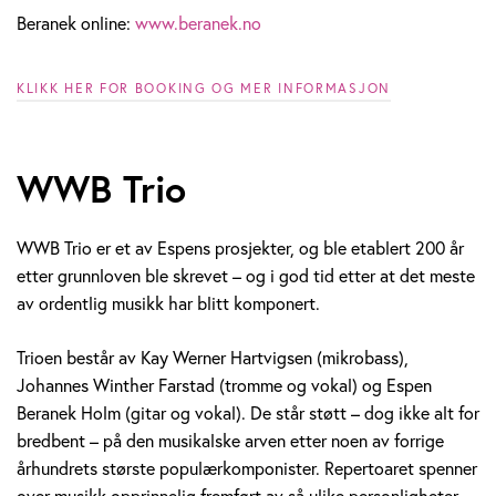
Beranek online:
www.beranek.no
KLIKK HER FOR BOOKING OG MER INFORMASJON
WWB Trio
WWB Trio er et av Espens prosjekter, og ble etablert 200 år
etter grunnloven ble skrevet – og i god tid etter at det meste
av ordentlig musikk har blitt komponert.
Trioen består av Kay Werner Hartvigsen (mikrobass),
Johannes Winther Farstad (tromme og vokal) og Espen
Beranek Holm (gitar og vokal). De står støtt – dog ikke alt for
bredbent – på den musikalske arven etter noen av forrige
århundrets største populærkomponister. Repertoaret spenner
over musikk opprinnelig fremført av så ulike personligheter