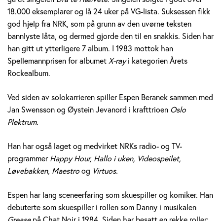
e
18.000 eksemplarer og lå 24 uker på VG-lista. Suksessen fikk
god hjelp fra NRK, som på grunn av den uvørne teksten
r
bannlyste låta, og dermed gjorde den til en snakkis. Siden har
a
han gitt ut ytterligere 7 album. I 1983 mottok han
Spellemannprisen for albumet
X-ray
i kategorien Årets
n
Rockealbum.
e
Ved siden av solokarrieren spiller Espen Beranek sammen med
k
Jan Swensson og Øystein Jevanord i krafttrioen
Oslo
Plektrum.
H
Han har også laget og medvirket NRKs radio- og TV-
o
programmer
Happy Hour, Hallo i uken, Videospeilet,
l
Løvebakken, Maestro
og
Virtuos.
m
Espen har lang sceneerfaring som skuespiller og komiker. Han
debuterte som skuespiller i rollen som Danny i musikalen
Grease
på Chat Noir i 1984. Siden har besatt en rekke roller;