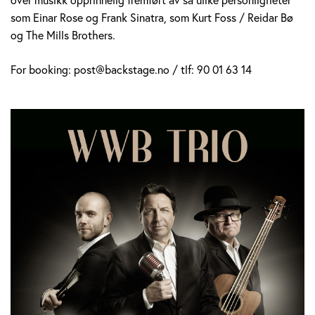
som Einar Rose og Frank Sinatra, som Kurt Foss / Reidar Bø
og The Mills Brothers.
For booking: post@backstage.no / tlf: 90 01 63 14