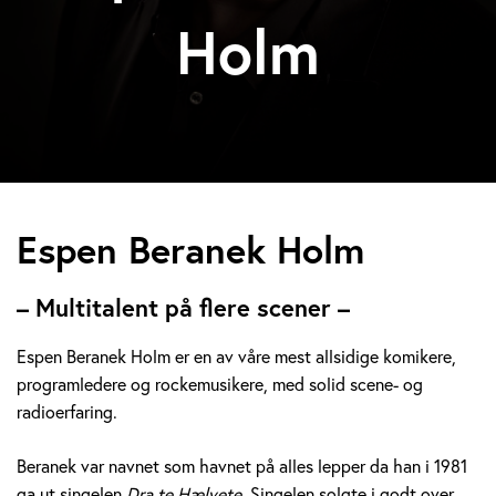
Holm
E
Espen Beranek Holm
s
– Multitalent på flere scener –
p
Espen Beranek Holm er en av våre mest allsidige komikere,
e
programledere og rockemusikere, med solid scene- og
radioerfaring.
n
B
Beranek var navnet som havnet på alles lepper da han i 1981
ga ut singelen
Dra te Hælvete.
Singelen solgte i godt over