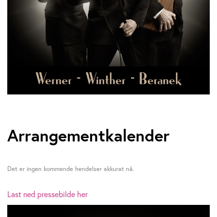
Arrangementkalender
Det er ingen kommende hendelser akkurat nå.
Last ned pressebilde her