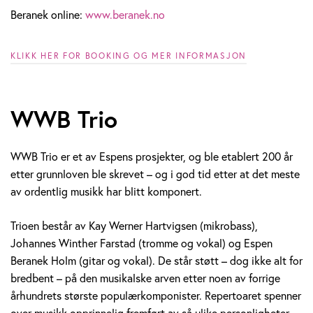
Beranek online:
www.beranek.no
KLIKK HER FOR BOOKING OG MER INFORMASJON
WWB Trio
WWB Trio er et av Espens prosjekter, og ble etablert 200 år
etter grunnloven ble skrevet – og i god tid etter at det meste
av ordentlig musikk har blitt komponert.
Trioen består av Kay Werner Hartvigsen (mikrobass),
Johannes Winther Farstad (tromme og vokal) og Espen
Beranek Holm (gitar og vokal). De står støtt – dog ikke alt for
bredbent – på den musikalske arven etter noen av forrige
århundrets største populærkomponister. Repertoaret spenner
over musikk opprinnelig fremført av så ulike personligheter