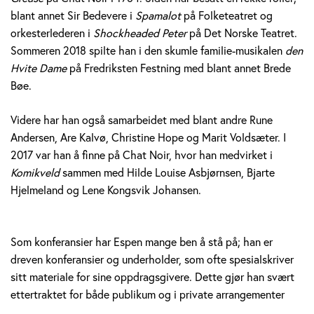
blant annet Sir Bedevere i
Spamalot
på Folketeatret og
orkesterlederen i
Shockheaded Peter
på Det Norske Teatret.
Sommeren 2018 spilte han i den skumle familie-musikalen
den
Hvite Dame
på Fredriksten Festning med blant annet Brede
Bøe.
Videre har han også samarbeidet med blant andre Rune
Andersen, Are Kalvø, Christine Hope og Marit Voldsæter. I
2017 var han å finne på Chat Noir, hvor han medvirket i
Komikveld
sammen med Hilde Louise Asbjørnsen, Bjarte
Hjelmeland og Lene Kongsvik Johansen.
Som konferansier har Espen mange ben å stå på; han er
dreven konferansier og underholder, som ofte spesialskriver
sitt materiale for sine oppdragsgivere. Dette gjør han svært
ettertraktet for både publikum og i private arrangementer