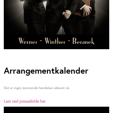
Arrangementkalender
Det er ingen kommende hendelser akkurat nå.
Last ned pressebilde her