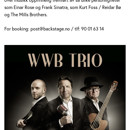
som Einar Rose og Frank Sinatra, som Kurt Foss / Reidar Bø
og The Mills Brothers.
For booking: post@backstage.no / tlf: 90 01 63 14