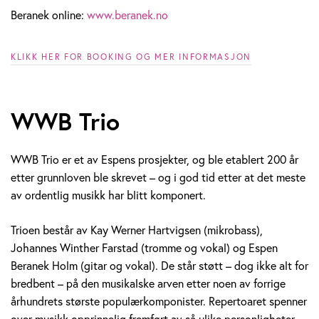
Beranek online:
www.beranek.no
KLIKK HER FOR BOOKING OG MER INFORMASJON
WWB Trio
WWB Trio er et av Espens prosjekter, og ble etablert 200 år
etter grunnloven ble skrevet – og i god tid etter at det meste
av ordentlig musikk har blitt komponert.
Trioen består av Kay Werner Hartvigsen (mikrobass),
Johannes Winther Farstad (tromme og vokal) og Espen
Beranek Holm (gitar og vokal). De står støtt – dog ikke alt for
bredbent – på den musikalske arven etter noen av forrige
århundrets største populærkomponister. Repertoaret spenner
over musikk opprinnelig fremført av så ulike personligheter