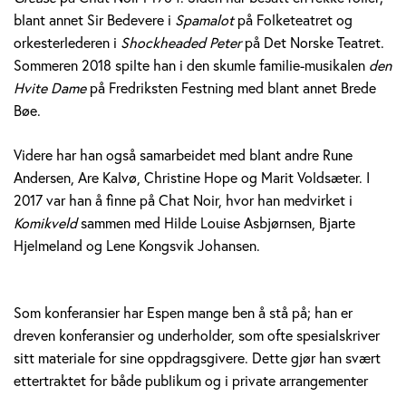
blant annet Sir Bedevere i
Spamalot
på Folketeatret og
orkesterlederen i
Shockheaded Peter
på Det Norske Teatret.
Sommeren 2018 spilte han i den skumle familie-musikalen
den
Hvite Dame
på Fredriksten Festning med blant annet Brede
Bøe.
Videre har han også samarbeidet med blant andre Rune
Andersen, Are Kalvø, Christine Hope og Marit Voldsæter. I
2017 var han å finne på Chat Noir, hvor han medvirket i
Komikveld
sammen med Hilde Louise Asbjørnsen, Bjarte
Hjelmeland og Lene Kongsvik Johansen.
Som konferansier har Espen mange ben å stå på; han er
dreven konferansier og underholder, som ofte spesialskriver
sitt materiale for sine oppdragsgivere. Dette gjør han svært
ettertraktet for både publikum og i private arrangementer