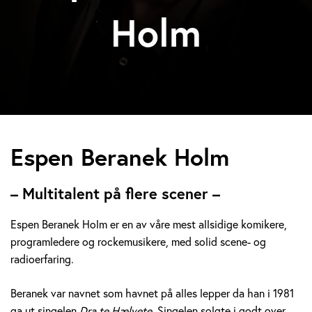
Holm
E
Espen Beranek Holm
s
– Multitalent på flere scener –
p
Espen Beranek Holm er en av våre mest allsidige komikere,
e
programledere og rockemusikere, med solid scene- og
radioerfaring.
n
B
Beranek var navnet som havnet på alles lepper da han i 1981
ga ut singelen
Dra te Hælvete.
Singelen solgte i godt over