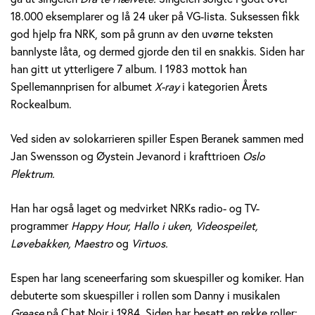
e
18.000 eksemplarer og lå 24 uker på VG-lista. Suksessen fikk
god hjelp fra NRK, som på grunn av den uvørne teksten
r
bannlyste låta, og dermed gjorde den til en snakkis. Siden har
a
han gitt ut ytterligere 7 album. I 1983 mottok han
Spellemannprisen for albumet
X-ray
i kategorien Årets
n
Rockealbum.
e
Ved siden av solokarrieren spiller Espen Beranek sammen med
k
Jan Swensson og Øystein Jevanord i krafttrioen
Oslo
Plektrum.
H
Han har også laget og medvirket NRKs radio- og TV-
o
programmer
Happy Hour, Hallo i uken, Videospeilet,
l
Løvebakken, Maestro
og
Virtuos.
m
Espen har lang sceneerfaring som skuespiller og komiker. Han
debuterte som skuespiller i rollen som Danny i musikalen
Grease
på Chat Noir i 1984. Siden har besatt en rekke roller;