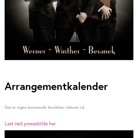
Arrangementkalender
Det er ingen kommende hendelser akkurat nå.
Last ned pressebilde her