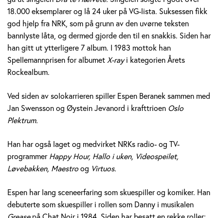
e
18.000 eksemplarer og lå 24 uker på VG-lista. Suksessen fikk
god hjelp fra NRK, som på grunn av den uvørne teksten
r
bannlyste låta, og dermed gjorde den til en snakkis. Siden har
a
han gitt ut ytterligere 7 album. I 1983 mottok han
Spellemannprisen for albumet
X-ray
i kategorien Årets
n
Rockealbum.
e
Ved siden av solokarrieren spiller Espen Beranek sammen med
k
Jan Swensson og Øystein Jevanord i krafttrioen
Oslo
Plektrum.
H
Han har også laget og medvirket NRKs radio- og TV-
o
programmer
Happy Hour, Hallo i uken, Videospeilet,
l
Løvebakken, Maestro
og
Virtuos.
m
Espen har lang sceneerfaring som skuespiller og komiker. Han
debuterte som skuespiller i rollen som Danny i musikalen
Grease
på Chat Noir i 1984. Siden har besatt en rekke roller;