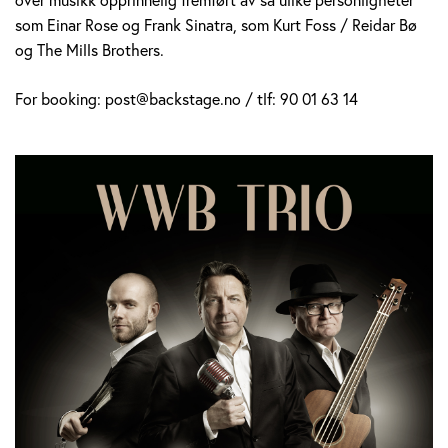
som Einar Rose og Frank Sinatra, som Kurt Foss / Reidar Bø
og The Mills Brothers.
For booking: post@backstage.no / tlf: 90 01 63 14