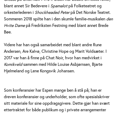
blant annet Sir Bedevere i
Spamalot
på Folketeatret og
orkesterlederen i
Shockheaded Peter
på Det Norske Teatret.
Sommeren 2018 spilte han i den skumle familie-musikalen
den
Hvite Dame
på Fredriksten Festning med blant annet Brede
Bøe.
Videre har han også samarbeidet med blant andre Rune
Andersen, Are Kalvø, Christine Hope og Marit Voldsæter. I
2017 var han å finne på Chat Noir, hvor han medvirket i
Komikveld
sammen med Hilde Louise Asbjørnsen, Bjarte
Hjelmeland og Lene Kongsvik Johansen.
Som konferansier har Espen mange ben å stå på; han er
dreven konferansier og underholder, som ofte spesialskriver
sitt materiale for sine oppdragsgivere. Dette gjør han svært
ettertraktet for både publikum og i private arrangementer