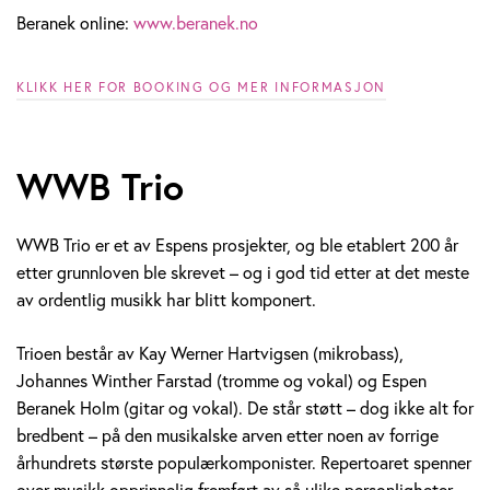
Beranek online:
www.beranek.no
KLIKK HER FOR BOOKING OG MER INFORMASJON
WWB Trio
WWB Trio er et av Espens prosjekter, og ble etablert 200 år
etter grunnloven ble skrevet – og i god tid etter at det meste
av ordentlig musikk har blitt komponert.
Trioen består av Kay Werner Hartvigsen (mikrobass),
Johannes Winther Farstad (tromme og vokal) og Espen
Beranek Holm (gitar og vokal). De står støtt – dog ikke alt for
bredbent – på den musikalske arven etter noen av forrige
århundrets største populærkomponister. Repertoaret spenner
over musikk opprinnelig fremført av så ulike personligheter