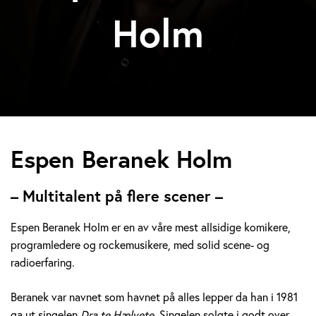
Holm
E
Espen Beranek Holm
s
– Multitalent på flere scener –
p
Espen Beranek Holm er en av våre mest allsidige komikere,
e
programledere og rockemusikere, med solid scene- og
radioerfaring.
n
B
Beranek var navnet som havnet på alles lepper da han i 1981
ga ut singelen
Dra te Hælvete.
Singelen solgte i godt over