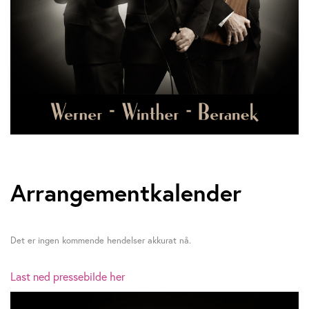
Arrangementkalender
Det er ingen kommende hendelser akkurat nå.
Last ned pressebilde her