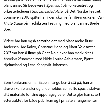
blant annet Sir Bedevere i
Spamalot
på Folketeatret og
orkesterlederen i
Shockheaded Peter
på Det Norske Teatret.
Sommeren 2018 spilte han i den skumle familie-musikalen
den
Hvite Dame
på Fredriksten Festning med blant annet Brede
Bøe.
Videre har han også samarbeidet med blant andre Rune
Andersen, Are Kalvø, Christine Hope og Marit Voldsæter. I
2017 var han å finne på Chat Noir, hvor han medvirket i
Komikveld
sammen med Hilde Louise Asbjørnsen, Bjarte
Hjelmeland og Lene Kongsvik Johansen.
Som konferansier har Espen mange ben å stå på; han er
dreven konferansier og underholder, som ofte spesialskriver
sitt materiale for sine oppdragsgivere. Dette gjør han svært
ettertraktet for både publikum og i private arrangementer