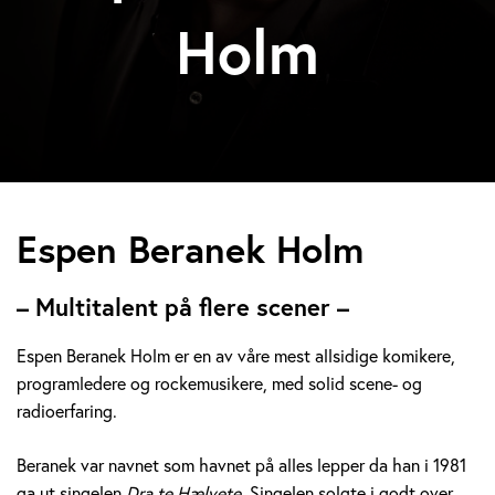
Holm
E
Espen Beranek Holm
s
– Multitalent på flere scener –
p
Espen Beranek Holm er en av våre mest allsidige komikere,
e
programledere og rockemusikere, med solid scene- og
radioerfaring.
n
B
Beranek var navnet som havnet på alles lepper da han i 1981
ga ut singelen
Dra te Hælvete.
Singelen solgte i godt over