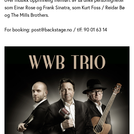
som Einar Rose og Frank Sinatra, som Kurt Foss / Reidar Bø
og The Mills Brothers.
For booking: post@backstage.no / tlf: 90 01 63 14