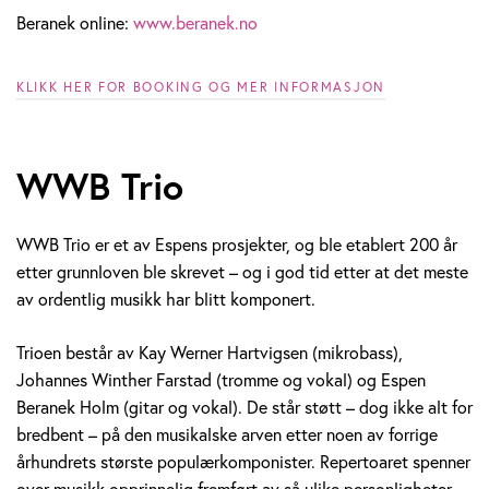
Beranek online:
www.beranek.no
KLIKK HER FOR BOOKING OG MER INFORMASJON
WWB Trio
WWB Trio er et av Espens prosjekter, og ble etablert 200 år
etter grunnloven ble skrevet – og i god tid etter at det meste
av ordentlig musikk har blitt komponert.
Trioen består av Kay Werner Hartvigsen (mikrobass),
Johannes Winther Farstad (tromme og vokal) og Espen
Beranek Holm (gitar og vokal). De står støtt – dog ikke alt for
bredbent – på den musikalske arven etter noen av forrige
århundrets største populærkomponister. Repertoaret spenner
over musikk opprinnelig fremført av så ulike personligheter