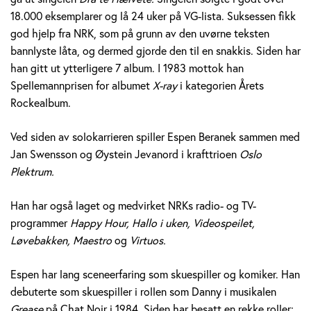
e
18.000 eksemplarer og lå 24 uker på VG-lista. Suksessen fikk
god hjelp fra NRK, som på grunn av den uvørne teksten
r
bannlyste låta, og dermed gjorde den til en snakkis. Siden har
a
han gitt ut ytterligere 7 album. I 1983 mottok han
Spellemannprisen for albumet
X-ray
i kategorien Årets
n
Rockealbum.
e
Ved siden av solokarrieren spiller Espen Beranek sammen med
k
Jan Swensson og Øystein Jevanord i krafttrioen
Oslo
Plektrum.
H
Han har også laget og medvirket NRKs radio- og TV-
o
programmer
Happy Hour, Hallo i uken, Videospeilet,
l
Løvebakken, Maestro
og
Virtuos.
m
Espen har lang sceneerfaring som skuespiller og komiker. Han
debuterte som skuespiller i rollen som Danny i musikalen
Grease
på Chat Noir i 1984. Siden har besatt en rekke roller;