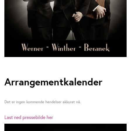
Arrangementkalender
Det er ingen kommende hendelser akkurat nå.
Last ned pressebilde her