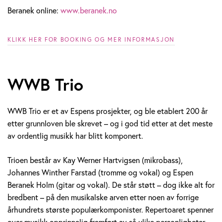
Beranek online:
www.beranek.no
KLIKK HER FOR BOOKING OG MER INFORMASJON
WWB Trio
WWB Trio er et av Espens prosjekter, og ble etablert 200 år
etter grunnloven ble skrevet – og i god tid etter at det meste
av ordentlig musikk har blitt komponert.
Trioen består av Kay Werner Hartvigsen (mikrobass),
Johannes Winther Farstad (tromme og vokal) og Espen
Beranek Holm (gitar og vokal). De står støtt – dog ikke alt for
bredbent – på den musikalske arven etter noen av forrige
århundrets største populærkomponister. Repertoaret spenner
over musikk opprinnelig fremført av så ulike personligheter