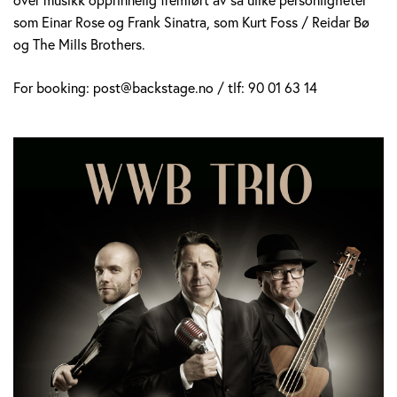
som Einar Rose og Frank Sinatra, som Kurt Foss / Reidar Bø
og The Mills Brothers.
For booking: post@backstage.no / tlf: 90 01 63 14