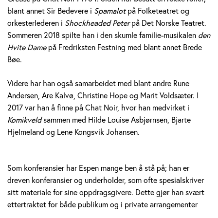
blant annet Sir Bedevere i
Spamalot
på Folketeatret og
orkesterlederen i
Shockheaded Peter
på Det Norske Teatret.
Sommeren 2018 spilte han i den skumle familie-musikalen
den
Hvite Dame
på Fredriksten Festning med blant annet Brede
Bøe.
Videre har han også samarbeidet med blant andre Rune
Andersen, Are Kalvø, Christine Hope og Marit Voldsæter. I
2017 var han å finne på Chat Noir, hvor han medvirket i
Komikveld
sammen med Hilde Louise Asbjørnsen, Bjarte
Hjelmeland og Lene Kongsvik Johansen.
Som konferansier har Espen mange ben å stå på; han er
dreven konferansier og underholder, som ofte spesialskriver
sitt materiale for sine oppdragsgivere. Dette gjør han svært
ettertraktet for både publikum og i private arrangementer