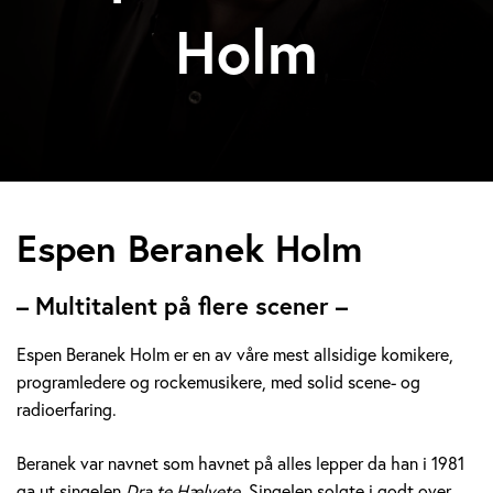
Holm
E
Espen Beranek Holm
s
– Multitalent på flere scener –
p
Espen Beranek Holm er en av våre mest allsidige komikere,
e
programledere og rockemusikere, med solid scene- og
radioerfaring.
n
B
Beranek var navnet som havnet på alles lepper da han i 1981
ga ut singelen
Dra te Hælvete.
Singelen solgte i godt over