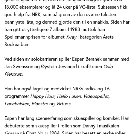
e
18.000 eksemplarer og lå 24 uker på VG-lista. Suksessen fikk
god hjelp fra NRK, som på grunn av den uvørne teksten
r
bannlyste låta, og dermed gjorde den til en snakkis. Siden har
a
han gitt ut ytterligere 7 album. I 1983 mottok han
Spellemannprisen for albumet
X-ray
i kategorien Årets
n
Rockealbum.
e
Ved siden av solokarrieren spiller Espen Beranek sammen med
k
Jan Swensson og Øystein Jevanord i krafttrioen
Oslo
Plektrum.
H
Han har også laget og medvirket NRKs radio- og TV-
o
programmer
Happy Hour, Hallo i uken, Videospeilet,
l
Løvebakken, Maestro
og
Virtuos.
m
Espen har lang sceneerfaring som skuespiller og komiker. Han
debuterte som skuespiller i rollen som Danny i musikalen
Grease
på Chat Noir i 1984. Siden har besatt en rekke roller;