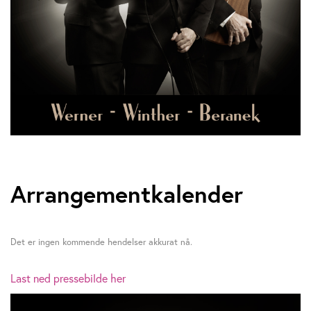
Arrangementkalender
Det er ingen kommende hendelser akkurat nå.
Last ned pressebilde her