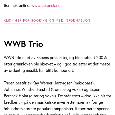
Beranek online:
www.beranek.no
KLIKK HER FOR BOOKING OG MER INFORMASJON
WWB Trio
WWB Trio er et av Espens prosjekter, og ble etablert 200 år
etter grunnloven ble skrevet – og i god tid etter at det meste
av ordentlig musikk har blitt komponert.
Trioen består av Kay Werner Hartvigsen (mikrobass),
Johannes Winther Farstad (tromme og vokal) og Espen
Beranek Holm (gitar og vokal). De står støtt – dog ikke alt for
bredbent – på den musikalske arven etter noen av forrige
århundrets største populærkomponister. Repertoaret spenner
over musikk opprinnelig fremført av så ulike personligheter