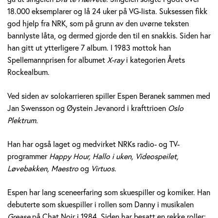
e
18.000 eksemplarer og lå 24 uker på VG-lista. Suksessen fikk
god hjelp fra NRK, som på grunn av den uvørne teksten
r
bannlyste låta, og dermed gjorde den til en snakkis. Siden har
a
han gitt ut ytterligere 7 album. I 1983 mottok han
Spellemannprisen for albumet
X-ray
i kategorien Årets
n
Rockealbum.
e
Ved siden av solokarrieren spiller Espen Beranek sammen med
k
Jan Swensson og Øystein Jevanord i krafttrioen
Oslo
Plektrum.
H
Han har også laget og medvirket NRKs radio- og TV-
o
programmer
Happy Hour, Hallo i uken, Videospeilet,
l
Løvebakken, Maestro
og
Virtuos.
m
Espen har lang sceneerfaring som skuespiller og komiker. Han
debuterte som skuespiller i rollen som Danny i musikalen
Grease
på Chat Noir i 1984. Siden har besatt en rekke roller;