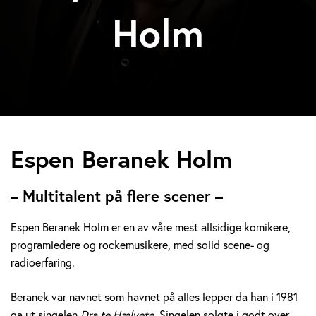
Holm
E
Espen Beranek Holm
s
– Multitalent på flere scener –
p
Espen Beranek Holm er en av våre mest allsidige komikere,
e
programledere og rockemusikere, med solid scene- og
radioerfaring.
n
B
Beranek var navnet som havnet på alles lepper da han i 1981
ga ut singelen
Dra te Hælvete.
Singelen solgte i godt over