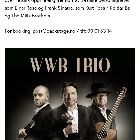
som Einar Rose og Frank Sinatra, som Kurt Foss / Reidar Bø
og The Mills Brothers.
For booking: post@backstage.no / tlf: 90 01 63 14