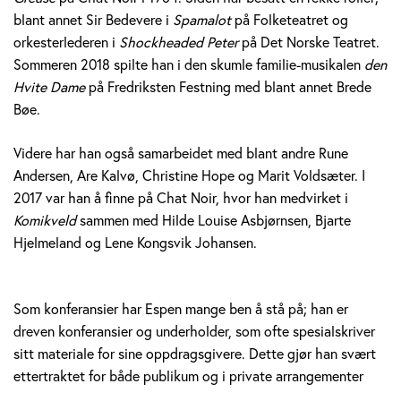
blant annet Sir Bedevere i
Spamalot
på Folketeatret og
orkesterlederen i
Shockheaded Peter
på Det Norske Teatret.
Sommeren 2018 spilte han i den skumle familie-musikalen
den
Hvite Dame
på Fredriksten Festning med blant annet Brede
Bøe.
Videre har han også samarbeidet med blant andre Rune
Andersen, Are Kalvø, Christine Hope og Marit Voldsæter. I
2017 var han å finne på Chat Noir, hvor han medvirket i
Komikveld
sammen med Hilde Louise Asbjørnsen, Bjarte
Hjelmeland og Lene Kongsvik Johansen.
Som konferansier har Espen mange ben å stå på; han er
dreven konferansier og underholder, som ofte spesialskriver
sitt materiale for sine oppdragsgivere. Dette gjør han svært
ettertraktet for både publikum og i private arrangementer