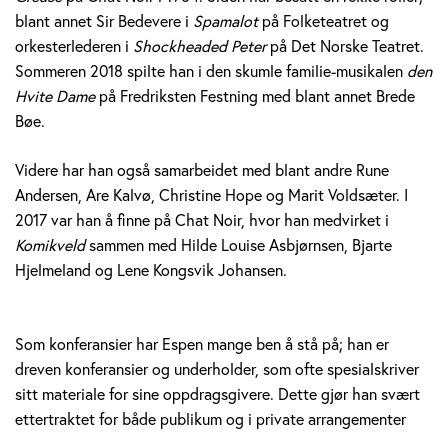
blant annet Sir Bedevere i
Spamalot
på Folketeatret og
orkesterlederen i
Shockheaded Peter
på Det Norske Teatret.
Sommeren 2018 spilte han i den skumle familie-musikalen
den
Hvite Dame
på Fredriksten Festning med blant annet Brede
Bøe.
Videre har han også samarbeidet med blant andre Rune
Andersen, Are Kalvø, Christine Hope og Marit Voldsæter. I
2017 var han å finne på Chat Noir, hvor han medvirket i
Komikveld
sammen med Hilde Louise Asbjørnsen, Bjarte
Hjelmeland og Lene Kongsvik Johansen.
Som konferansier har Espen mange ben å stå på; han er
dreven konferansier og underholder, som ofte spesialskriver
sitt materiale for sine oppdragsgivere. Dette gjør han svært
ettertraktet for både publikum og i private arrangementer