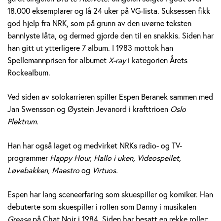
e
18.000 eksemplarer og lå 24 uker på VG-lista. Suksessen fikk
god hjelp fra NRK, som på grunn av den uvørne teksten
r
bannlyste låta, og dermed gjorde den til en snakkis. Siden har
a
han gitt ut ytterligere 7 album. I 1983 mottok han
Spellemannprisen for albumet
X-ray
i kategorien Årets
n
Rockealbum.
e
Ved siden av solokarrieren spiller Espen Beranek sammen med
k
Jan Swensson og Øystein Jevanord i krafttrioen
Oslo
Plektrum.
H
Han har også laget og medvirket NRKs radio- og TV-
o
programmer
Happy Hour, Hallo i uken, Videospeilet,
l
Løvebakken, Maestro
og
Virtuos.
m
Espen har lang sceneerfaring som skuespiller og komiker. Han
debuterte som skuespiller i rollen som Danny i musikalen
Grease
på Chat Noir i 1984. Siden har besatt en rekke roller;