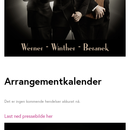
Arrangementkalender
Det er ingen kommende hendelser akkurat nå.
Last ned pressebilde her