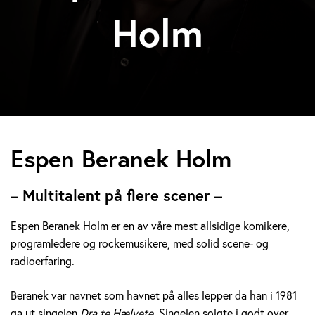
Holm
E
Espen Beranek Holm
s
– Multitalent på flere scener –
p
Espen Beranek Holm er en av våre mest allsidige komikere,
e
programledere og rockemusikere, med solid scene- og
radioerfaring.
n
B
Beranek var navnet som havnet på alles lepper da han i 1981
ga ut singelen
Dra te Hælvete.
Singelen solgte i godt over