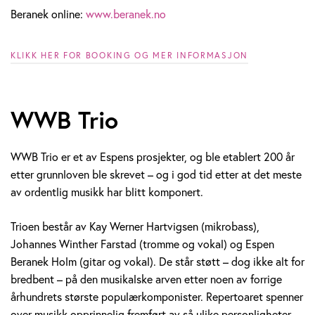
Beranek online:
www.beranek.no
KLIKK HER FOR BOOKING OG MER INFORMASJON
WWB Trio
WWB Trio er et av Espens prosjekter, og ble etablert 200 år
etter grunnloven ble skrevet – og i god tid etter at det meste
av ordentlig musikk har blitt komponert.
Trioen består av Kay Werner Hartvigsen (mikrobass),
Johannes Winther Farstad (tromme og vokal) og Espen
Beranek Holm (gitar og vokal). De står støtt – dog ikke alt for
bredbent – på den musikalske arven etter noen av forrige
århundrets største populærkomponister. Repertoaret spenner
over musikk opprinnelig fremført av så ulike personligheter