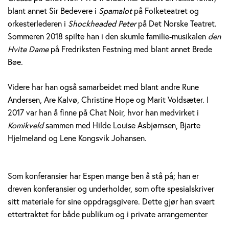
blant annet Sir Bedevere i
Spamalot
på Folketeatret og
orkesterlederen i
Shockheaded Peter
på Det Norske Teatret.
Sommeren 2018 spilte han i den skumle familie-musikalen
den
Hvite Dame
på Fredriksten Festning med blant annet Brede
Bøe.
Videre har han også samarbeidet med blant andre Rune
Andersen, Are Kalvø, Christine Hope og Marit Voldsæter. I
2017 var han å finne på Chat Noir, hvor han medvirket i
Komikveld
sammen med Hilde Louise Asbjørnsen, Bjarte
Hjelmeland og Lene Kongsvik Johansen.
Som konferansier har Espen mange ben å stå på; han er
dreven konferansier og underholder, som ofte spesialskriver
sitt materiale for sine oppdragsgivere. Dette gjør han svært
ettertraktet for både publikum og i private arrangementer