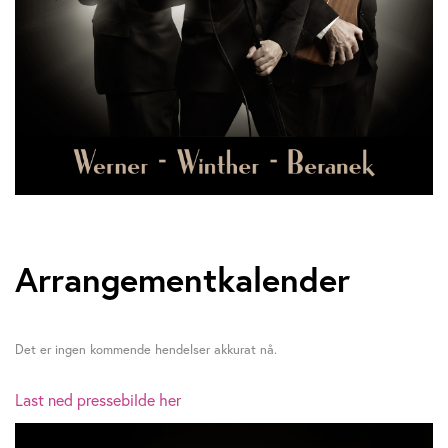
Arrangementkalender
Det er ingen kommende hendelser akkurat nå.
Last ned pressebilde her