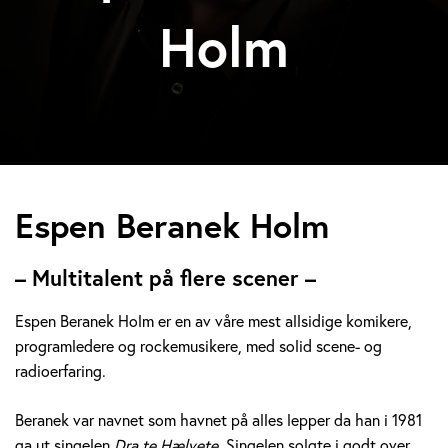
Holm
E
Espen Beranek Holm
s
– Multitalent på flere scener –
p
Espen Beranek Holm er en av våre mest allsidige komikere,
e
programledere og rockemusikere, med solid scene- og
radioerfaring.
n
B
Beranek var navnet som havnet på alles lepper da han i 1981
ga ut singelen
Dra te Hælvete.
Singelen solgte i godt over