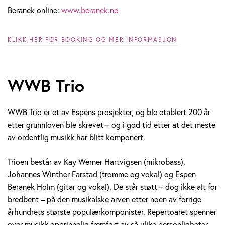
Beranek online:
www.beranek.no
KLIKK HER FOR BOOKING OG MER INFORMASJON
WWB Trio
WWB Trio er et av Espens prosjekter, og ble etablert 200 år
etter grunnloven ble skrevet – og i god tid etter at det meste
av ordentlig musikk har blitt komponert.
Trioen består av Kay Werner Hartvigsen (mikrobass),
Johannes Winther Farstad (tromme og vokal) og Espen
Beranek Holm (gitar og vokal). De står støtt – dog ikke alt for
bredbent – på den musikalske arven etter noen av forrige
århundrets største populærkomponister. Repertoaret spenner
over musikk opprinnelig fremført av så ulike personligheter