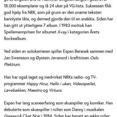
e
18.000 eksemplarer og lå 24 uker på VG-lista. Suksessen fikk
god hjelp fra NRK, som på grunn av den uvørne teksten
r
bannlyste låta, og dermed gjorde den til en snakkis. Siden har
a
han gitt ut ytterligere 7 album. I 1983 mottok han
Spellemannprisen for albumet
X-ray
i kategorien Årets
n
Rockealbum.
e
Ved siden av solokarrieren spiller Espen Beranek sammen med
k
Jan Swensson og Øystein Jevanord i krafttrioen
Oslo
Plektrum.
H
Han har også laget og medvirket NRKs radio- og TV-
o
programmer
Happy Hour, Hallo i uken, Videospeilet,
l
Løvebakken, Maestro
og
Virtuos.
m
Espen har lang sceneerfaring som skuespiller og komiker. Han
debuterte som skuespiller i rollen som Danny i musikalen
Grease
på Chat Noir i 1984. Siden har besatt en rekke roller;