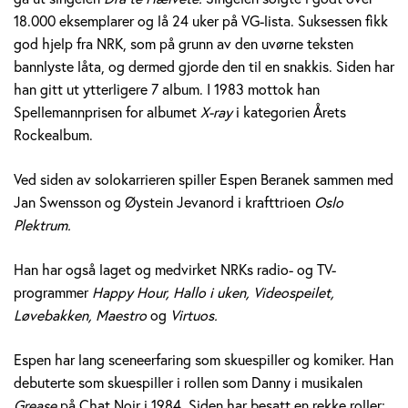
e
18.000 eksemplarer og lå 24 uker på VG-lista. Suksessen fikk
god hjelp fra NRK, som på grunn av den uvørne teksten
r
bannlyste låta, og dermed gjorde den til en snakkis. Siden har
a
han gitt ut ytterligere 7 album. I 1983 mottok han
Spellemannprisen for albumet
X-ray
i kategorien Årets
n
Rockealbum.
e
Ved siden av solokarrieren spiller Espen Beranek sammen med
k
Jan Swensson og Øystein Jevanord i krafttrioen
Oslo
Plektrum.
H
Han har også laget og medvirket NRKs radio- og TV-
o
programmer
Happy Hour, Hallo i uken, Videospeilet,
l
Løvebakken, Maestro
og
Virtuos.
m
Espen har lang sceneerfaring som skuespiller og komiker. Han
debuterte som skuespiller i rollen som Danny i musikalen
Grease
på Chat Noir i 1984. Siden har besatt en rekke roller;