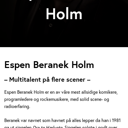
Holm
E
Espen Beranek Holm
s
– Multitalent på flere scener –
p
Espen Beranek Holm er en av våre mest allsidige komikere,
e
programledere og rockemusikere, med solid scene- og
radioerfaring.
n
B
Beranek var navnet som havnet på alles lepper da han i 1981
ga ut singelen
Dra te Hælvete.
Singelen solgte i godt over