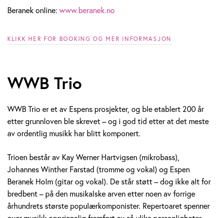
Beranek online:
www.beranek.no
KLIKK HER FOR BOOKING OG MER INFORMASJON
WWB Trio
WWB Trio er et av Espens prosjekter, og ble etablert 200 år
etter grunnloven ble skrevet – og i god tid etter at det meste
av ordentlig musikk har blitt komponert.
Trioen består av Kay Werner Hartvigsen (mikrobass),
Johannes Winther Farstad (tromme og vokal) og Espen
Beranek Holm (gitar og vokal). De står støtt – dog ikke alt for
bredbent – på den musikalske arven etter noen av forrige
århundrets største populærkomponister. Repertoaret spenner
over musikk opprinnelig fremført av så ulike personligheter