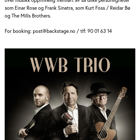
som Einar Rose og Frank Sinatra, som Kurt Foss / Reidar Bø
og The Mills Brothers.
For booking: post@backstage.no / tlf: 90 01 63 14