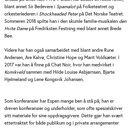
blant annet Sir Bedevere i
Spamalot
på Folketeatret og
orkesterlederen i
Shockheaded Peter
på Det Norske Teatret.
Sommeren 2018 spilte han i den skumle familie-musikalen
den
Hvite Dame
på Fredriksten Festning med blant annet Brede
Bøe.
Videre har han også samarbeidet med blant andre Rune
Andersen, Are Kalvø, Christine Hope og Marit Voldsæter. I
2017 var han å finne på Chat Noir, hvor han medvirket i
Komikveld
sammen med Hilde Louise Asbjørnsen, Bjarte
Hjelmeland og Lene Kongsvik Johansen.
Som konferansier har Espen mange ben å stå på; han er
dreven konferansier og underholder, som ofte spesialskriver
sitt materiale for sine oppdragsgivere. Dette gjør han svært
ettertraktet for både publikum og i private arrangementer