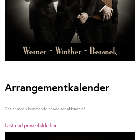
Arrangementkalender
Det er ingen kommende hendelser akkurat nå.
Last ned pressebilde her