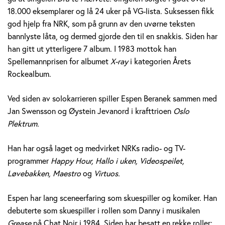
e
18.000 eksemplarer og lå 24 uker på VG-lista. Suksessen fikk
god hjelp fra NRK, som på grunn av den uvørne teksten
r
bannlyste låta, og dermed gjorde den til en snakkis. Siden har
a
han gitt ut ytterligere 7 album. I 1983 mottok han
Spellemannprisen for albumet
X-ray
i kategorien Årets
n
Rockealbum.
e
Ved siden av solokarrieren spiller Espen Beranek sammen med
k
Jan Swensson og Øystein Jevanord i krafttrioen
Oslo
Plektrum.
H
Han har også laget og medvirket NRKs radio- og TV-
o
programmer
Happy Hour, Hallo i uken, Videospeilet,
l
Løvebakken, Maestro
og
Virtuos.
m
Espen har lang sceneerfaring som skuespiller og komiker. Han
debuterte som skuespiller i rollen som Danny i musikalen
Grease
på Chat Noir i 1984. Siden har besatt en rekke roller;