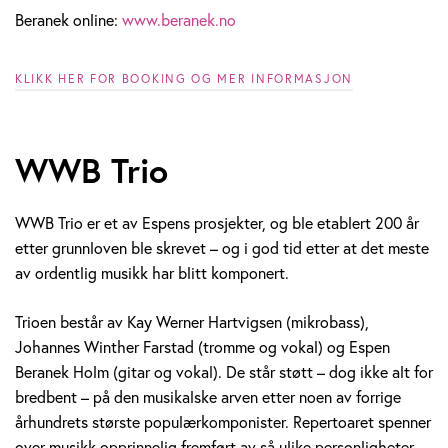
Beranek online:
www.beranek.no
KLIKK HER FOR BOOKING OG MER INFORMASJON
WWB Trio
WWB Trio er et av Espens prosjekter, og ble etablert 200 år
etter grunnloven ble skrevet – og i god tid etter at det meste
av ordentlig musikk har blitt komponert.
Trioen består av Kay Werner Hartvigsen (mikrobass),
Johannes Winther Farstad (tromme og vokal) og Espen
Beranek Holm (gitar og vokal). De står støtt – dog ikke alt for
bredbent – på den musikalske arven etter noen av forrige
århundrets største populærkomponister. Repertoaret spenner
over musikk opprinnelig fremført av så ulike personligheter