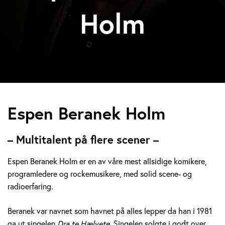
Holm
E
Espen Beranek Holm
s
– Multitalent på flere scener –
p
Espen Beranek Holm er en av våre mest allsidige komikere,
e
programledere og rockemusikere, med solid scene- og
radioerfaring.
n
B
Beranek var navnet som havnet på alles lepper da han i 1981
ga ut singelen
Dra te Hælvete.
Singelen solgte i godt over