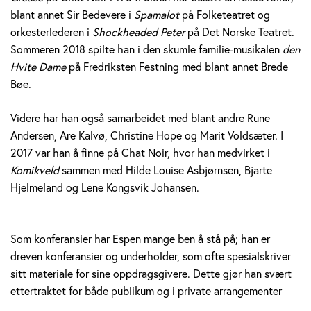
blant annet Sir Bedevere i
Spamalot
på Folketeatret og
orkesterlederen i
Shockheaded Peter
på Det Norske Teatret.
Sommeren 2018 spilte han i den skumle familie-musikalen
den
Hvite Dame
på Fredriksten Festning med blant annet Brede
Bøe.
Videre har han også samarbeidet med blant andre Rune
Andersen, Are Kalvø, Christine Hope og Marit Voldsæter. I
2017 var han å finne på Chat Noir, hvor han medvirket i
Komikveld
sammen med Hilde Louise Asbjørnsen, Bjarte
Hjelmeland og Lene Kongsvik Johansen.
Som konferansier har Espen mange ben å stå på; han er
dreven konferansier og underholder, som ofte spesialskriver
sitt materiale for sine oppdragsgivere. Dette gjør han svært
ettertraktet for både publikum og i private arrangementer