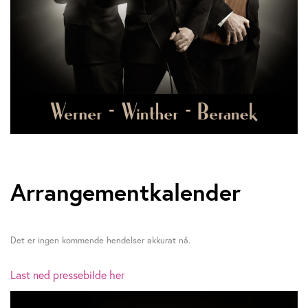
Arrangementkalender
Det er ingen kommende hendelser akkurat nå.
Last ned pressebilde her