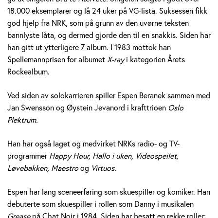
e
18.000 eksemplarer og lå 24 uker på VG-lista. Suksessen fikk
god hjelp fra NRK, som på grunn av den uvørne teksten
r
bannlyste låta, og dermed gjorde den til en snakkis. Siden har
a
han gitt ut ytterligere 7 album. I 1983 mottok han
Spellemannprisen for albumet
X-ray
i kategorien Årets
n
Rockealbum.
e
Ved siden av solokarrieren spiller Espen Beranek sammen med
k
Jan Swensson og Øystein Jevanord i krafttrioen
Oslo
Plektrum.
H
Han har også laget og medvirket NRKs radio- og TV-
o
programmer
Happy Hour, Hallo i uken, Videospeilet,
l
Løvebakken, Maestro
og
Virtuos.
m
Espen har lang sceneerfaring som skuespiller og komiker. Han
debuterte som skuespiller i rollen som Danny i musikalen
Grease
på Chat Noir i 1984. Siden har besatt en rekke roller;