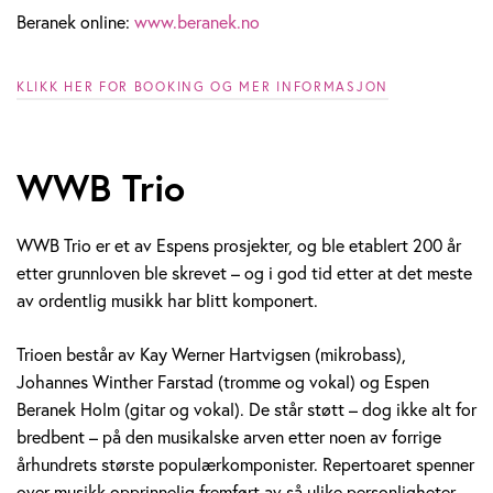
Beranek online:
www.beranek.no
KLIKK HER FOR BOOKING OG MER INFORMASJON
WWB Trio
WWB Trio er et av Espens prosjekter, og ble etablert 200 år
etter grunnloven ble skrevet – og i god tid etter at det meste
av ordentlig musikk har blitt komponert.
Trioen består av Kay Werner Hartvigsen (mikrobass),
Johannes Winther Farstad (tromme og vokal) og Espen
Beranek Holm (gitar og vokal). De står støtt – dog ikke alt for
bredbent – på den musikalske arven etter noen av forrige
århundrets største populærkomponister. Repertoaret spenner
over musikk opprinnelig fremført av så ulike personligheter