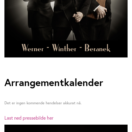
Arrangementkalender
Det er ingen kommende hendelser akkurat nå.
Last ned pressebilde her