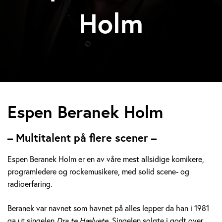
Holm
E
Espen Beranek Holm
s
– Multitalent på flere scener –
p
Espen Beranek Holm er en av våre mest allsidige komikere,
e
programledere og rockemusikere, med solid scene- og
radioerfaring.
n
B
Beranek var navnet som havnet på alles lepper da han i 1981
ga ut singelen
Dra te Hælvete.
Singelen solgte i godt over