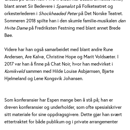
blant annet Sir Bedevere i
Spamalot
på Folketeatret og
orkesterlederen i
Shockheaded Peter
på Det Norske Teatret.
Sommeren 2018 spilte han i den skumle familie-musikalen
den
Hvite Dame
på Fredriksten Festning med blant annet Brede
Bøe.
Videre har han også samarbeidet med blant andre Rune
Andersen, Are Kalvø, Christine Hope og Marit Voldsæter. I
2017 var han å finne på Chat Noir, hvor han medvirket i
Komikveld
sammen med Hilde Louise Asbjørnsen, Bjarte
Hjelmeland og Lene Kongsvik Johansen.
Som konferansier har Espen mange ben å stå på; han er
dreven konferansier og underholder, som ofte spesialskriver
sitt materiale for sine oppdragsgivere. Dette gjør han svært
ettertraktet for både publikum og i private arrangementer