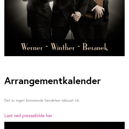
Arrangementkalender
Det er ingen kommende hendelser akkurat nå.
Last ned pressebilde her