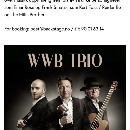
som Einar Rose og Frank Sinatra, som Kurt Foss / Reidar Bø
og The Mills Brothers.
For booking: post@backstage.no / tlf: 90 01 63 14