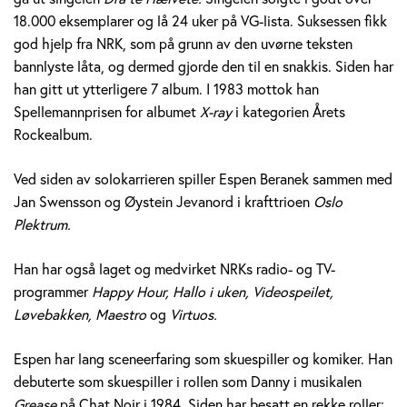
e
18.000 eksemplarer og lå 24 uker på VG-lista. Suksessen fikk
god hjelp fra NRK, som på grunn av den uvørne teksten
r
bannlyste låta, og dermed gjorde den til en snakkis. Siden har
a
han gitt ut ytterligere 7 album. I 1983 mottok han
Spellemannprisen for albumet
X-ray
i kategorien Årets
n
Rockealbum.
e
Ved siden av solokarrieren spiller Espen Beranek sammen med
k
Jan Swensson og Øystein Jevanord i krafttrioen
Oslo
Plektrum.
H
Han har også laget og medvirket NRKs radio- og TV-
o
programmer
Happy Hour, Hallo i uken, Videospeilet,
l
Løvebakken, Maestro
og
Virtuos.
m
Espen har lang sceneerfaring som skuespiller og komiker. Han
debuterte som skuespiller i rollen som Danny i musikalen
Grease
på Chat Noir i 1984. Siden har besatt en rekke roller;