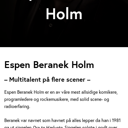
Holm
E
Espen Beranek Holm
s
– Multitalent på flere scener –
p
Espen Beranek Holm er en av våre mest allsidige komikere,
e
programledere og rockemusikere, med solid scene- og
radioerfaring.
n
B
Beranek var navnet som havnet på alles lepper da han i 1981
ga ut singelen
Dra te Hælvete.
Singelen solgte i godt over