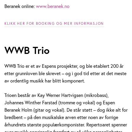
Beranek online:
www.beranek.no
KLIKK HER FOR BOOKING OG MER INFORMASJON
WWB Trio
WWB Trio er et av Espens prosjekter, og ble etablert 200 år
etter grunnloven ble skrevet – og i god tid etter at det meste
av ordentlig musikk har blitt komponert.
Trioen består av Kay Werner Hartvigsen (mikrobass),
Johannes Winther Farstad (tromme og vokal) og Espen
Beranek Holm (gitar og vokal). De står støtt – dog ikke alt for
bredbent – på den musikalske arven etter noen av forrige
århundrets største populærkomponister. Repertoaret spenner
over musikk opprinnelig fremført av så ulike personligheter