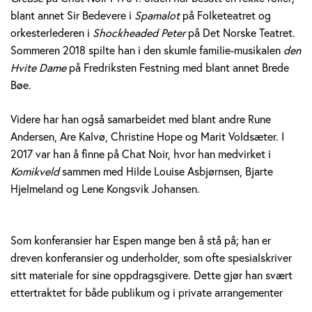
blant annet Sir Bedevere i
Spamalot
på Folketeatret og
orkesterlederen i
Shockheaded Peter
på Det Norske Teatret.
Sommeren 2018 spilte han i den skumle familie-musikalen
den
Hvite Dame
på Fredriksten Festning med blant annet Brede
Bøe.
Videre har han også samarbeidet med blant andre Rune
Andersen, Are Kalvø, Christine Hope og Marit Voldsæter. I
2017 var han å finne på Chat Noir, hvor han medvirket i
Komikveld
sammen med Hilde Louise Asbjørnsen, Bjarte
Hjelmeland og Lene Kongsvik Johansen.
Som konferansier har Espen mange ben å stå på; han er
dreven konferansier og underholder, som ofte spesialskriver
sitt materiale for sine oppdragsgivere. Dette gjør han svært
ettertraktet for både publikum og i private arrangementer