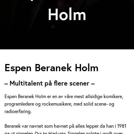
Holm
E
Espen Beranek Holm
s
– Multitalent på flere scener –
p
Espen Beranek Holm er en av våre mest allsidige komikere,
e
programledere og rockemusikere, med solid scene- og
radioerfaring.
n
B
Beranek var navnet som havnet på alles lepper da han i 1981
ga ut singelen
Dra te Hælvete.
Singelen solgte i godt over