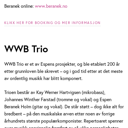
Beranek online:
www.beranek.no
KLIKK HER FOR BOOKING OG MER INFORMASJON
WWB Trio
WWB Trio er et av Espens prosjekter, og ble etablert 200 år
etter grunnloven ble skrevet – og i god tid etter at det meste
av ordentlig musikk har blitt komponert.
Trioen består av Kay Werner Hartvigsen (mikrobass),
Johannes Winther Farstad (tromme og vokal) og Espen
Beranek Holm (gitar og vokal). De står støtt – dog ikke alt for
bredbent – på den musikalske arven etter noen av forrige
århundrets største populærkomponister. Repertoaret spenner
over musikk opprinnelig fremført av så ulike personligheter