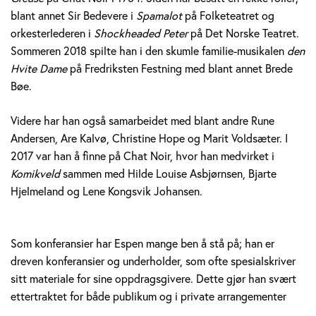
blant annet Sir Bedevere i
Spamalot
på Folketeatret og
orkesterlederen i
Shockheaded Peter
på Det Norske Teatret.
Sommeren 2018 spilte han i den skumle familie-musikalen
den
Hvite Dame
på Fredriksten Festning med blant annet Brede
Bøe.
Videre har han også samarbeidet med blant andre Rune
Andersen, Are Kalvø, Christine Hope og Marit Voldsæter. I
2017 var han å finne på Chat Noir, hvor han medvirket i
Komikveld
sammen med Hilde Louise Asbjørnsen, Bjarte
Hjelmeland og Lene Kongsvik Johansen.
Som konferansier har Espen mange ben å stå på; han er
dreven konferansier og underholder, som ofte spesialskriver
sitt materiale for sine oppdragsgivere. Dette gjør han svært
ettertraktet for både publikum og i private arrangementer