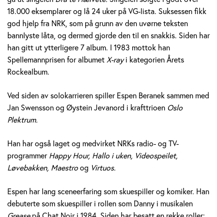
e
18.000 eksemplarer og lå 24 uker på VG-lista. Suksessen fikk
god hjelp fra NRK, som på grunn av den uvørne teksten
r
bannlyste låta, og dermed gjorde den til en snakkis. Siden har
a
han gitt ut ytterligere 7 album. I 1983 mottok han
Spellemannprisen for albumet
X-ray
i kategorien Årets
n
Rockealbum.
e
Ved siden av solokarrieren spiller Espen Beranek sammen med
k
Jan Swensson og Øystein Jevanord i krafttrioen
Oslo
Plektrum.
H
Han har også laget og medvirket NRKs radio- og TV-
o
programmer
Happy Hour, Hallo i uken, Videospeilet,
l
Løvebakken, Maestro
og
Virtuos.
m
Espen har lang sceneerfaring som skuespiller og komiker. Han
debuterte som skuespiller i rollen som Danny i musikalen
Grease
på Chat Noir i 1984. Siden har besatt en rekke roller;