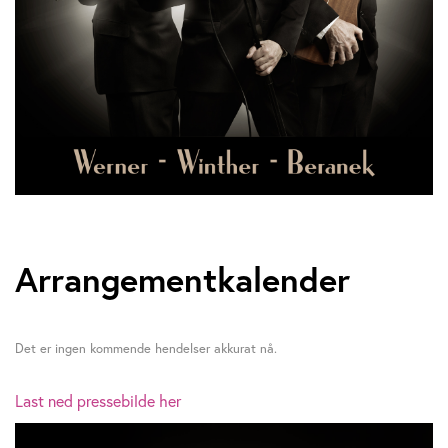
Arrangementkalender
Det er ingen kommende hendelser akkurat nå.
Last ned pressebilde her