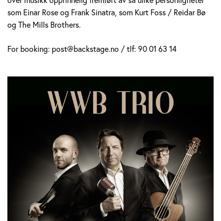
som Einar Rose og Frank Sinatra, som Kurt Foss / Reidar Bø
og The Mills Brothers.
For booking: post@backstage.no / tlf: 90 01 63 14