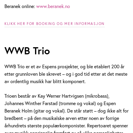
Beranek online:
www.beranek.no
KLIKK HER FOR BOOKING OG MER INFORMASJON
WWB Trio
WWB Trio er et av Espens prosjekter, og ble etablert 200 år
etter grunnloven ble skrevet – og i god tid etter at det meste
av ordentlig musikk har blitt komponert.
Trioen består av Kay Werner Hartvigsen (mikrobass),
Johannes Winther Farstad (tromme og vokal) og Espen
Beranek Holm (gitar og vokal). De står støtt – dog ikke alt for
bredbent – på den musikalske arven etter noen av forrige
århundrets største populærkomponister. Repertoaret spenner
over musikk opprinnelig fremført av så ulike personligheter