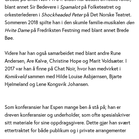
blant annet Sir Bedevere i
Spamalot
på Folketeatret og
orkesterlederen i
Shockheaded Peter
på Det Norske Teatret.
Sommeren 2018 spilte han i den skumle familie-musikalen
den
Hvite Dame
på Fredriksten Festning med blant annet Brede
Bøe.
Videre har han også samarbeidet med blant andre Rune
Andersen, Are Kalvø, Christine Hope og Marit Voldsæter. I
2017 var han å finne på Chat Noir, hvor han medvirket i
Komikveld
sammen med Hilde Louise Asbjørnsen, Bjarte
Hjelmeland og Lene Kongsvik Johansen.
Som konferansier har Espen mange ben å stå på; han er
dreven konferansier og underholder, som ofte spesialskriver
sitt materiale for sine oppdragsgivere. Dette gjør han svært
ettertraktet for både publikum og i private arrangementer