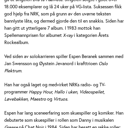
e
18.000 eksemplarer og lå 24 uker på VG-lista. Suksessen fikk
god hjelp fra NRK, som på grunn av den uvørne teksten
r
bannlyste låta, og dermed gjorde den til en snakkis. Siden har
a
han gitt ut ytterligere 7 album. I 1983 mottok han
Spellemannprisen for albumet
X-ray
i kategorien Årets
n
Rockealbum.
e
Ved siden av solokarrieren spiller Espen Beranek sammen med
k
Jan Swensson og Øystein Jevanord i krafttrioen
Oslo
Plektrum.
H
Han har også laget og medvirket NRKs radio- og TV-
o
programmer
Happy Hour, Hallo i uken, Videospeilet,
l
Løvebakken, Maestro
og
Virtuos.
m
Espen har lang sceneerfaring som skuespiller og komiker. Han
debuterte som skuespiller i rollen som Danny i musikalen
Grease
på Chat Noir i 1984. Siden har besatt en rekke roller;