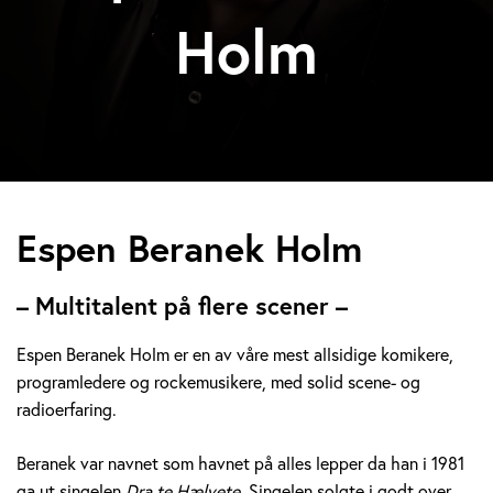
Holm
E
Espen Beranek Holm
s
– Multitalent på flere scener –
p
Espen Beranek Holm er en av våre mest allsidige komikere,
e
programledere og rockemusikere, med solid scene- og
radioerfaring.
n
B
Beranek var navnet som havnet på alles lepper da han i 1981
ga ut singelen
Dra te Hælvete.
Singelen solgte i godt over