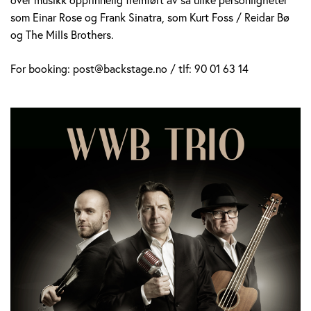
som Einar Rose og Frank Sinatra, som Kurt Foss / Reidar Bø
og The Mills Brothers.
For booking: post@backstage.no / tlf: 90 01 63 14