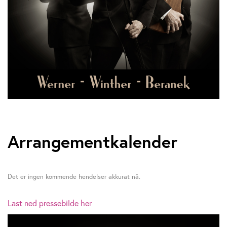
Arrangementkalender
Det er ingen kommende hendelser akkurat nå.
Last ned pressebilde her