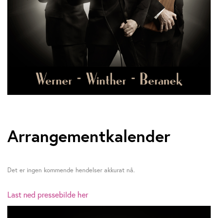
Arrangementkalender
Det er ingen kommende hendelser akkurat nå.
Last ned pressebilde her