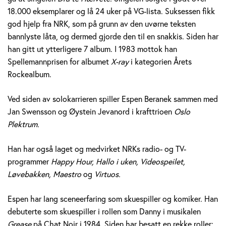
e
18.000 eksemplarer og lå 24 uker på VG-lista. Suksessen fikk
god hjelp fra NRK, som på grunn av den uvørne teksten
r
bannlyste låta, og dermed gjorde den til en snakkis. Siden har
a
han gitt ut ytterligere 7 album. I 1983 mottok han
Spellemannprisen for albumet
X-ray
i kategorien Årets
n
Rockealbum.
e
Ved siden av solokarrieren spiller Espen Beranek sammen med
k
Jan Swensson og Øystein Jevanord i krafttrioen
Oslo
Plektrum.
H
Han har også laget og medvirket NRKs radio- og TV-
o
programmer
Happy Hour, Hallo i uken, Videospeilet,
l
Løvebakken, Maestro
og
Virtuos.
m
Espen har lang sceneerfaring som skuespiller og komiker. Han
debuterte som skuespiller i rollen som Danny i musikalen
Grease
på Chat Noir i 1984. Siden har besatt en rekke roller;