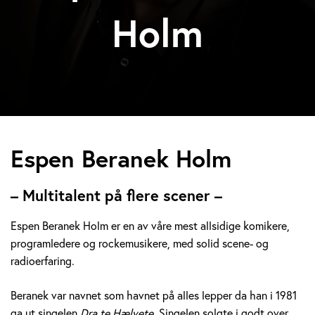
Holm
E
Espen Beranek Holm
s
– Multitalent på flere scener –
p
Espen Beranek Holm er en av våre mest allsidige komikere,
e
programledere og rockemusikere, med solid scene- og
radioerfaring.
n
B
Beranek var navnet som havnet på alles lepper da han i 1981
ga ut singelen
Dra te Hælvete.
Singelen solgte i godt over