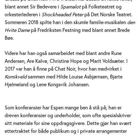
blant annet Sir Bedevere i
Spamalot
på Folketeatret og
orkesterlederen i
Shockheaded Peter
på Det Norske Teatret.
Sommeren 2018 spilte han i den skumle familie-musikalen
den
Hvite Dame
på Fredriksten Festning med blant annet Brede
Bøe.
Videre har han også samarbeidet med blant andre Rune
Andersen, Are Kalvø, Christine Hope og Marit Voldsæter. I
2017 var han å finne på Chat Noir, hvor han medvirket i
Komikveld
sammen med Hilde Louise Asbjørnsen, Bjarte
Hjelmeland og Lene Kongsvik Johansen.
Som konferansier har Espen mange ben å stå på; han er
dreven konferansier og underholder, som ofte spesialskriver
sitt materiale for sine oppdragsgivere. Dette gjør han svært
ettertraktet for både publikum og i private arrangementer