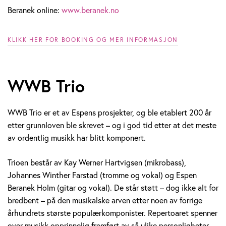
Beranek online:
www.beranek.no
KLIKK HER FOR BOOKING OG MER INFORMASJON
WWB Trio
WWB Trio er et av Espens prosjekter, og ble etablert 200 år
etter grunnloven ble skrevet – og i god tid etter at det meste
av ordentlig musikk har blitt komponert.
Trioen består av Kay Werner Hartvigsen (mikrobass),
Johannes Winther Farstad (tromme og vokal) og Espen
Beranek Holm (gitar og vokal). De står støtt – dog ikke alt for
bredbent – på den musikalske arven etter noen av forrige
århundrets største populærkomponister. Repertoaret spenner
over musikk opprinnelig fremført av så ulike personligheter