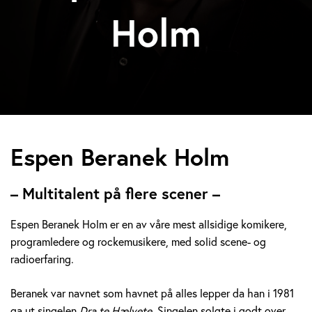
Holm
E
Espen Beranek Holm
s
– Multitalent på flere scener –
p
Espen Beranek Holm er en av våre mest allsidige komikere,
e
programledere og rockemusikere, med solid scene- og
radioerfaring.
n
B
Beranek var navnet som havnet på alles lepper da han i 1981
ga ut singelen
Dra te Hælvete.
Singelen solgte i godt over