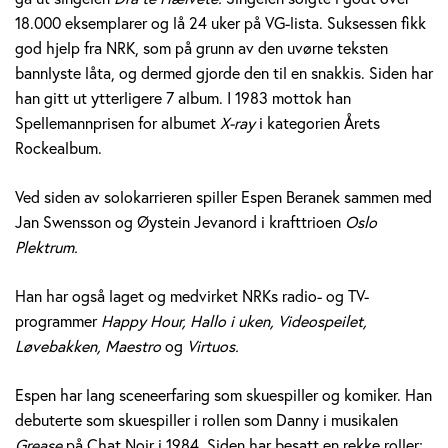
e
18.000 eksemplarer og lå 24 uker på VG-lista. Suksessen fikk
god hjelp fra NRK, som på grunn av den uvørne teksten
r
bannlyste låta, og dermed gjorde den til en snakkis. Siden har
a
han gitt ut ytterligere 7 album. I 1983 mottok han
Spellemannprisen for albumet
X-ray
i kategorien Årets
n
Rockealbum.
e
Ved siden av solokarrieren spiller Espen Beranek sammen med
k
Jan Swensson og Øystein Jevanord i krafttrioen
Oslo
Plektrum.
H
Han har også laget og medvirket NRKs radio- og TV-
o
programmer
Happy Hour, Hallo i uken, Videospeilet,
l
Løvebakken, Maestro
og
Virtuos.
m
Espen har lang sceneerfaring som skuespiller og komiker. Han
debuterte som skuespiller i rollen som Danny i musikalen
Grease
på Chat Noir i 1984. Siden har besatt en rekke roller;