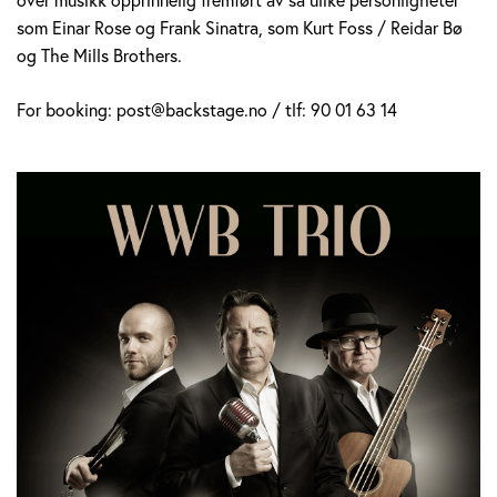
som Einar Rose og Frank Sinatra, som Kurt Foss / Reidar Bø
og The Mills Brothers.
For booking: post@backstage.no / tlf: 90 01 63 14