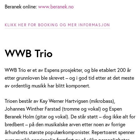
Beranek online:
www.beranek.no
KLIKK HER FOR BOOKING OG MER INFORMASJON
WWB Trio
WWB Trio er et av Espens prosjekter, og ble etablert 200 år
etter grunnloven ble skrevet – og i god tid etter at det meste
av ordentlig musikk har blitt komponert.
Trioen består av Kay Werner Hartvigsen (mikrobass),
Johannes Winther Farstad (tromme og vokal) og Espen
Beranek Holm (gitar og vokal). De står støtt – dog ikke alt for
bredbent – på den musikalske arven etter noen av forrige
århundrets største populærkomponister. Repertoaret spenner
over musikk opprinnelig fremført av så ulike personligheter