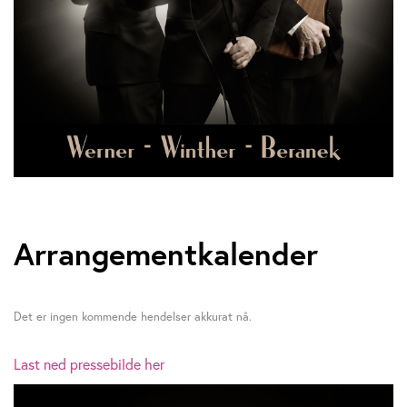
Arrangementkalender
Det er ingen kommende hendelser akkurat nå.
Last ned pressebilde her