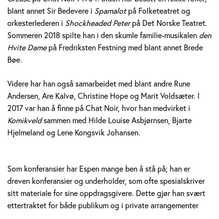
blant annet Sir Bedevere i
Spamalot
på Folketeatret og
orkesterlederen i
Shockheaded Peter
på Det Norske Teatret.
Sommeren 2018 spilte han i den skumle familie-musikalen
den
Hvite Dame
på Fredriksten Festning med blant annet Brede
Bøe.
Videre har han også samarbeidet med blant andre Rune
Andersen, Are Kalvø, Christine Hope og Marit Voldsæter. I
2017 var han å finne på Chat Noir, hvor han medvirket i
Komikveld
sammen med Hilde Louise Asbjørnsen, Bjarte
Hjelmeland og Lene Kongsvik Johansen.
Som konferansier har Espen mange ben å stå på; han er
dreven konferansier og underholder, som ofte spesialskriver
sitt materiale for sine oppdragsgivere. Dette gjør han svært
ettertraktet for både publikum og i private arrangementer