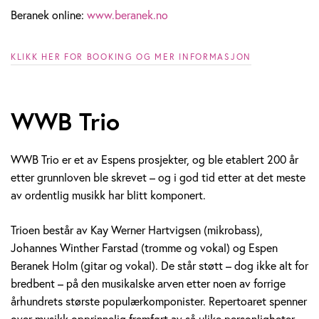
Beranek online:
www.beranek.no
KLIKK HER FOR BOOKING OG MER INFORMASJON
WWB Trio
WWB Trio er et av Espens prosjekter, og ble etablert 200 år
etter grunnloven ble skrevet – og i god tid etter at det meste
av ordentlig musikk har blitt komponert.
Trioen består av Kay Werner Hartvigsen (mikrobass),
Johannes Winther Farstad (tromme og vokal) og Espen
Beranek Holm (gitar og vokal). De står støtt – dog ikke alt for
bredbent – på den musikalske arven etter noen av forrige
århundrets største populærkomponister. Repertoaret spenner
over musikk opprinnelig fremført av så ulike personligheter