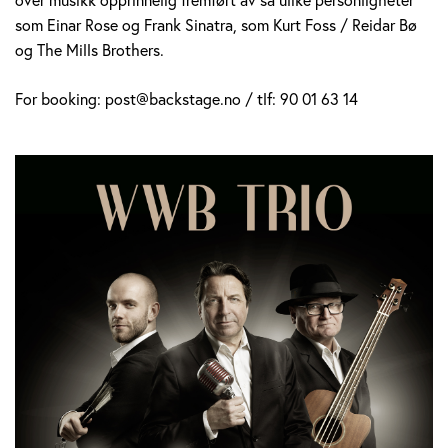
som Einar Rose og Frank Sinatra, som Kurt Foss / Reidar Bø
og The Mills Brothers.
For booking: post@backstage.no / tlf: 90 01 63 14