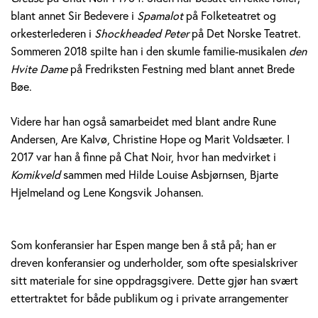
blant annet Sir Bedevere i
Spamalot
på Folketeatret og
orkesterlederen i
Shockheaded Peter
på Det Norske Teatret.
Sommeren 2018 spilte han i den skumle familie-musikalen
den
Hvite Dame
på Fredriksten Festning med blant annet Brede
Bøe.
Videre har han også samarbeidet med blant andre Rune
Andersen, Are Kalvø, Christine Hope og Marit Voldsæter. I
2017 var han å finne på Chat Noir, hvor han medvirket i
Komikveld
sammen med Hilde Louise Asbjørnsen, Bjarte
Hjelmeland og Lene Kongsvik Johansen.
Som konferansier har Espen mange ben å stå på; han er
dreven konferansier og underholder, som ofte spesialskriver
sitt materiale for sine oppdragsgivere. Dette gjør han svært
ettertraktet for både publikum og i private arrangementer