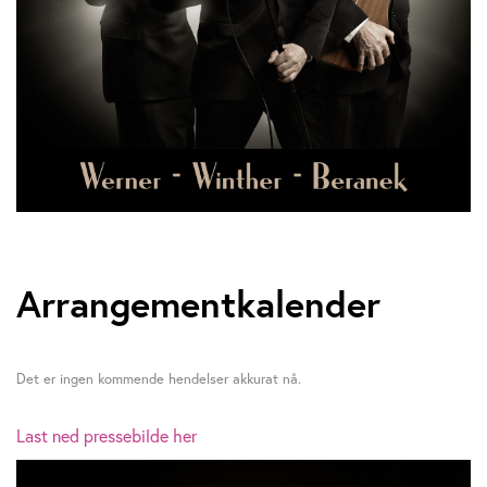
Arrangementkalender
Det er ingen kommende hendelser akkurat nå.
Last ned pressebilde her