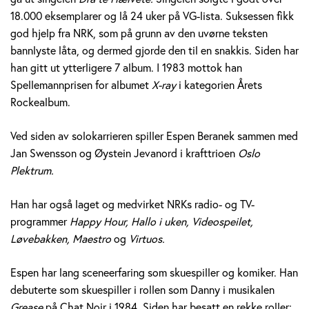
e
18.000 eksemplarer og lå 24 uker på VG-lista. Suksessen fikk
god hjelp fra NRK, som på grunn av den uvørne teksten
r
bannlyste låta, og dermed gjorde den til en snakkis. Siden har
a
han gitt ut ytterligere 7 album. I 1983 mottok han
Spellemannprisen for albumet
X-ray
i kategorien Årets
n
Rockealbum.
e
Ved siden av solokarrieren spiller Espen Beranek sammen med
k
Jan Swensson og Øystein Jevanord i krafttrioen
Oslo
Plektrum.
H
Han har også laget og medvirket NRKs radio- og TV-
o
programmer
Happy Hour, Hallo i uken, Videospeilet,
l
Løvebakken, Maestro
og
Virtuos.
m
Espen har lang sceneerfaring som skuespiller og komiker. Han
debuterte som skuespiller i rollen som Danny i musikalen
Grease
på Chat Noir i 1984. Siden har besatt en rekke roller;