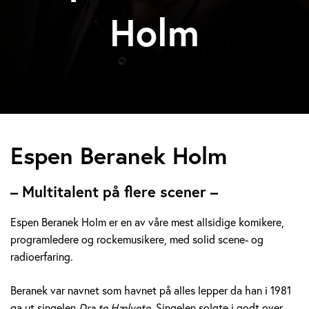
Holm
E
Espen Beranek Holm
s
– Multitalent på flere scener –
p
Espen Beranek Holm er en av våre mest allsidige komikere,
e
programledere og rockemusikere, med solid scene- og
radioerfaring.
n
B
Beranek var navnet som havnet på alles lepper da han i 1981
ga ut singelen
Dra te Hælvete.
Singelen solgte i godt over