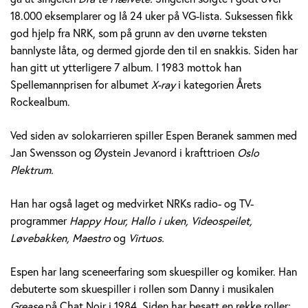
e
18.000 eksemplarer og lå 24 uker på VG-lista. Suksessen fikk
god hjelp fra NRK, som på grunn av den uvørne teksten
r
bannlyste låta, og dermed gjorde den til en snakkis. Siden har
a
han gitt ut ytterligere 7 album. I 1983 mottok han
Spellemannprisen for albumet
X-ray
i kategorien Årets
n
Rockealbum.
e
Ved siden av solokarrieren spiller Espen Beranek sammen med
k
Jan Swensson og Øystein Jevanord i krafttrioen
Oslo
Plektrum.
H
Han har også laget og medvirket NRKs radio- og TV-
o
programmer
Happy Hour, Hallo i uken, Videospeilet,
l
Løvebakken, Maestro
og
Virtuos.
m
Espen har lang sceneerfaring som skuespiller og komiker. Han
debuterte som skuespiller i rollen som Danny i musikalen
Grease
på Chat Noir i 1984. Siden har besatt en rekke roller;