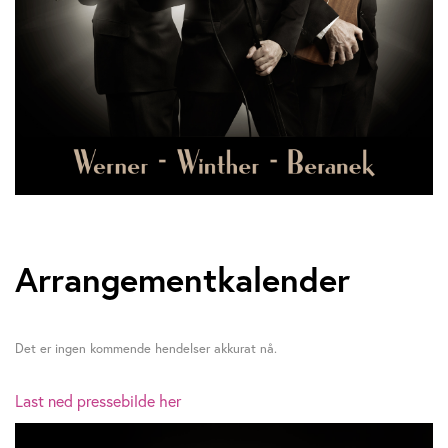
Arrangementkalender
Det er ingen kommende hendelser akkurat nå.
Last ned pressebilde her