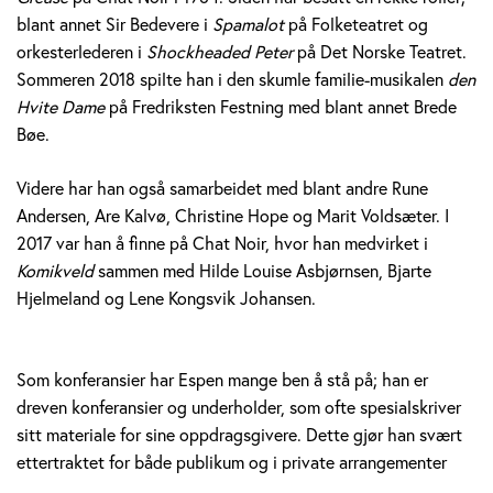
blant annet Sir Bedevere i
Spamalot
på Folketeatret og
orkesterlederen i
Shockheaded Peter
på Det Norske Teatret.
Sommeren 2018 spilte han i den skumle familie-musikalen
den
Hvite Dame
på Fredriksten Festning med blant annet Brede
Bøe.
Videre har han også samarbeidet med blant andre Rune
Andersen, Are Kalvø, Christine Hope og Marit Voldsæter. I
2017 var han å finne på Chat Noir, hvor han medvirket i
Komikveld
sammen med Hilde Louise Asbjørnsen, Bjarte
Hjelmeland og Lene Kongsvik Johansen.
Som konferansier har Espen mange ben å stå på; han er
dreven konferansier og underholder, som ofte spesialskriver
sitt materiale for sine oppdragsgivere. Dette gjør han svært
ettertraktet for både publikum og i private arrangementer