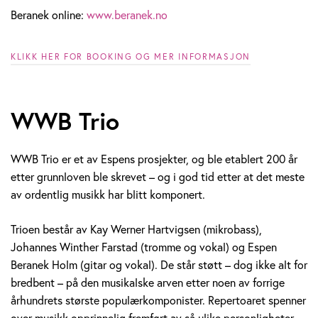
Beranek online:
www.beranek.no
KLIKK HER FOR BOOKING OG MER INFORMASJON
WWB Trio
WWB Trio er et av Espens prosjekter, og ble etablert 200 år
etter grunnloven ble skrevet – og i god tid etter at det meste
av ordentlig musikk har blitt komponert.
Trioen består av Kay Werner Hartvigsen (mikrobass),
Johannes Winther Farstad (tromme og vokal) og Espen
Beranek Holm (gitar og vokal). De står støtt – dog ikke alt for
bredbent – på den musikalske arven etter noen av forrige
århundrets største populærkomponister. Repertoaret spenner
over musikk opprinnelig fremført av så ulike personligheter