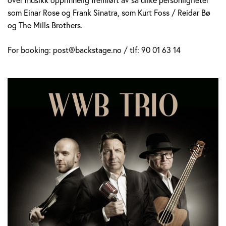
som Einar Rose og Frank Sinatra, som Kurt Foss / Reidar Bø
og The Mills Brothers.
For booking: post@backstage.no / tlf: 90 01 63 14