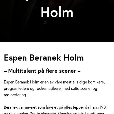
Holm
E
Espen Beranek Holm
s
– Multitalent på flere scener –
p
Espen Beranek Holm er en av våre mest allsidige komikere,
e
programledere og rockemusikere, med solid scene- og
radioerfaring.
n
B
Beranek var navnet som havnet på alles lepper da han i 1981
ga ut singelen
Dra te Hælvete.
Singelen solgte i godt over