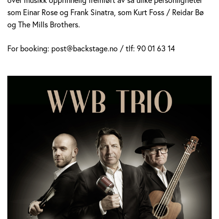
som Einar Rose og Frank Sinatra, som Kurt Foss / Reidar Bø
og The Mills Brothers.
For booking: post@backstage.no / tlf: 90 01 63 14