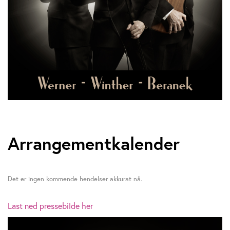
Arrangementkalender
Det er ingen kommende hendelser akkurat nå.
Last ned pressebilde her