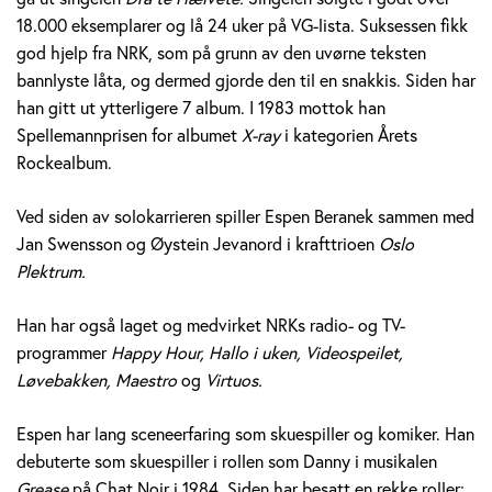
e
18.000 eksemplarer og lå 24 uker på VG-lista. Suksessen fikk
god hjelp fra NRK, som på grunn av den uvørne teksten
r
bannlyste låta, og dermed gjorde den til en snakkis. Siden har
a
han gitt ut ytterligere 7 album. I 1983 mottok han
Spellemannprisen for albumet
X-ray
i kategorien Årets
n
Rockealbum.
e
Ved siden av solokarrieren spiller Espen Beranek sammen med
k
Jan Swensson og Øystein Jevanord i krafttrioen
Oslo
Plektrum.
H
Han har også laget og medvirket NRKs radio- og TV-
o
programmer
Happy Hour, Hallo i uken, Videospeilet,
l
Løvebakken, Maestro
og
Virtuos.
m
Espen har lang sceneerfaring som skuespiller og komiker. Han
debuterte som skuespiller i rollen som Danny i musikalen
Grease
på Chat Noir i 1984. Siden har besatt en rekke roller;