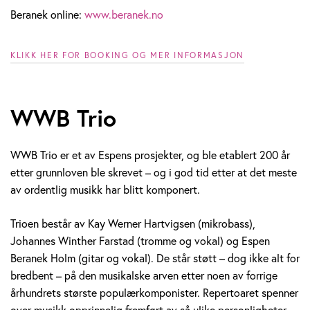
Beranek online:
www.beranek.no
KLIKK HER FOR BOOKING OG MER INFORMASJON
WWB Trio
WWB Trio er et av Espens prosjekter, og ble etablert 200 år
etter grunnloven ble skrevet – og i god tid etter at det meste
av ordentlig musikk har blitt komponert.
Trioen består av Kay Werner Hartvigsen (mikrobass),
Johannes Winther Farstad (tromme og vokal) og Espen
Beranek Holm (gitar og vokal). De står støtt – dog ikke alt for
bredbent – på den musikalske arven etter noen av forrige
århundrets største populærkomponister. Repertoaret spenner
over musikk opprinnelig fremført av så ulike personligheter