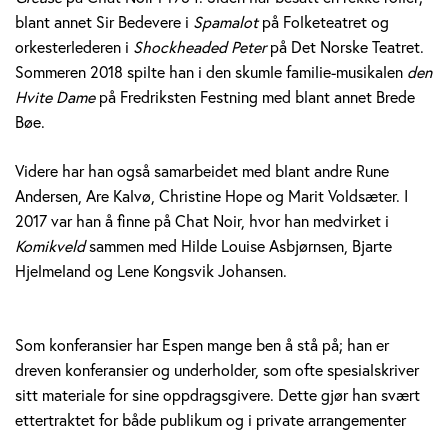
blant annet Sir Bedevere i
Spamalot
på Folketeatret og
orkesterlederen i
Shockheaded Peter
på Det Norske Teatret.
Sommeren 2018 spilte han i den skumle familie-musikalen
den
Hvite Dame
på Fredriksten Festning med blant annet Brede
Bøe.
Videre har han også samarbeidet med blant andre Rune
Andersen, Are Kalvø, Christine Hope og Marit Voldsæter. I
2017 var han å finne på Chat Noir, hvor han medvirket i
Komikveld
sammen med Hilde Louise Asbjørnsen, Bjarte
Hjelmeland og Lene Kongsvik Johansen.
Som konferansier har Espen mange ben å stå på; han er
dreven konferansier og underholder, som ofte spesialskriver
sitt materiale for sine oppdragsgivere. Dette gjør han svært
ettertraktet for både publikum og i private arrangementer