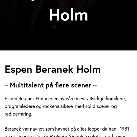
Holm
E
Espen Beranek Holm
s
– Multitalent på flere scener –
p
Espen Beranek Holm er en av våre mest allsidige komikere,
e
programledere og rockemusikere, med solid scene- og
radioerfaring.
n
B
Beranek var navnet som havnet på alles lepper da han i 1981
ga ut singelen
Dra te Hælvete.
Singelen solgte i godt over