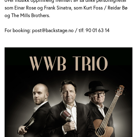
som Einar Rose og Frank Sinatra, som Kurt Foss / Reidar Bø
og The Mills Brothers.
For booking: post@backstage.no / tlf: 90 01 63 14