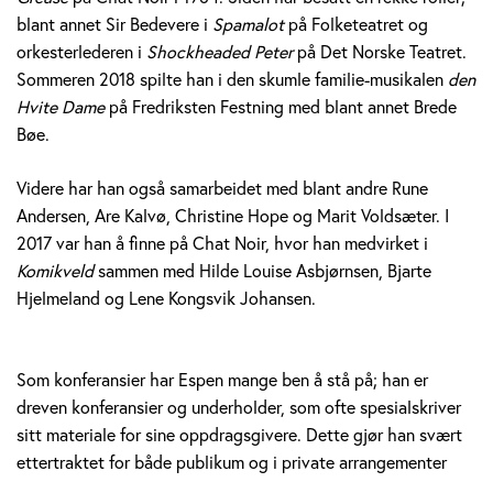
blant annet Sir Bedevere i
Spamalot
på Folketeatret og
orkesterlederen i
Shockheaded Peter
på Det Norske Teatret.
Sommeren 2018 spilte han i den skumle familie-musikalen
den
Hvite Dame
på Fredriksten Festning med blant annet Brede
Bøe.
Videre har han også samarbeidet med blant andre Rune
Andersen, Are Kalvø, Christine Hope og Marit Voldsæter. I
2017 var han å finne på Chat Noir, hvor han medvirket i
Komikveld
sammen med Hilde Louise Asbjørnsen, Bjarte
Hjelmeland og Lene Kongsvik Johansen.
Som konferansier har Espen mange ben å stå på; han er
dreven konferansier og underholder, som ofte spesialskriver
sitt materiale for sine oppdragsgivere. Dette gjør han svært
ettertraktet for både publikum og i private arrangementer