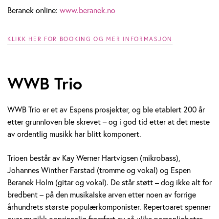
Beranek online:
www.beranek.no
KLIKK HER FOR BOOKING OG MER INFORMASJON
WWB Trio
WWB Trio er et av Espens prosjekter, og ble etablert 200 år
etter grunnloven ble skrevet – og i god tid etter at det meste
av ordentlig musikk har blitt komponert.
Trioen består av Kay Werner Hartvigsen (mikrobass),
Johannes Winther Farstad (tromme og vokal) og Espen
Beranek Holm (gitar og vokal). De står støtt – dog ikke alt for
bredbent – på den musikalske arven etter noen av forrige
århundrets største populærkomponister. Repertoaret spenner
over musikk opprinnelig fremført av så ulike personligheter