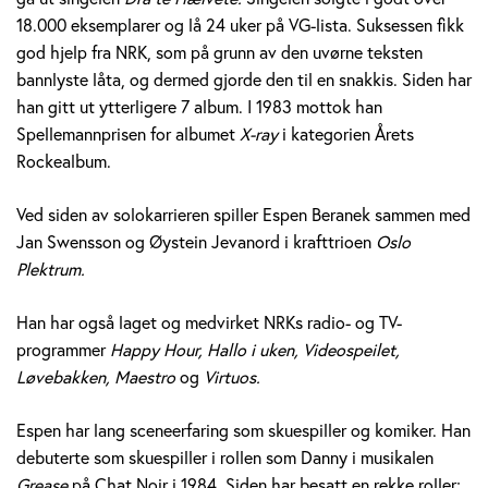
e
18.000 eksemplarer og lå 24 uker på VG-lista. Suksessen fikk
god hjelp fra NRK, som på grunn av den uvørne teksten
r
bannlyste låta, og dermed gjorde den til en snakkis. Siden har
a
han gitt ut ytterligere 7 album. I 1983 mottok han
Spellemannprisen for albumet
X-ray
i kategorien Årets
n
Rockealbum.
e
Ved siden av solokarrieren spiller Espen Beranek sammen med
k
Jan Swensson og Øystein Jevanord i krafttrioen
Oslo
Plektrum.
H
Han har også laget og medvirket NRKs radio- og TV-
o
programmer
Happy Hour, Hallo i uken, Videospeilet,
l
Løvebakken, Maestro
og
Virtuos.
m
Espen har lang sceneerfaring som skuespiller og komiker. Han
debuterte som skuespiller i rollen som Danny i musikalen
Grease
på Chat Noir i 1984. Siden har besatt en rekke roller;