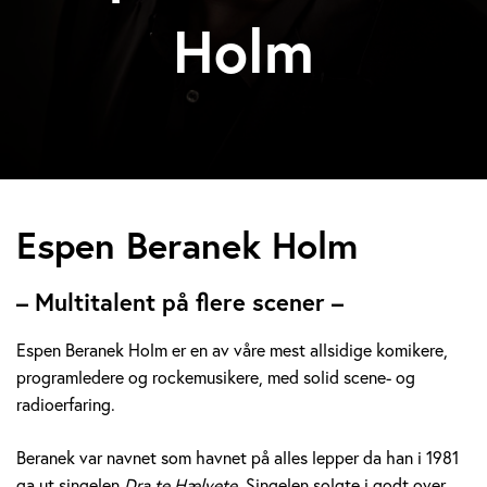
Holm
E
Espen Beranek Holm
s
– Multitalent på flere scener –
p
Espen Beranek Holm er en av våre mest allsidige komikere,
e
programledere og rockemusikere, med solid scene- og
radioerfaring.
n
B
Beranek var navnet som havnet på alles lepper da han i 1981
ga ut singelen
Dra te Hælvete.
Singelen solgte i godt over