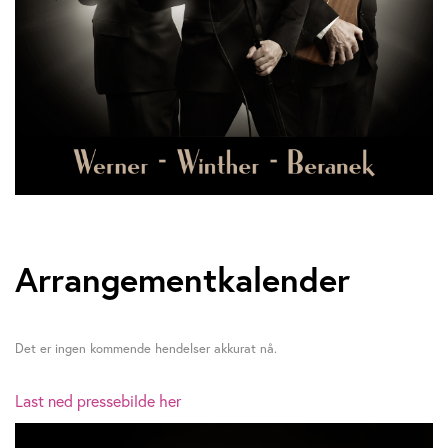
Arrangementkalender
Det er ingen kommende hendelser akkurat nå.
Last ned pressebilde her