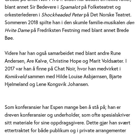
blant annet Sir Bedevere i
Spamalot
på Folketeatret og
orkesterlederen i
Shockheaded Peter
på Det Norske Teatret.
Sommeren 2018 spilte han i den skumle familie-musikalen
den
Hvite Dame
på Fredriksten Festning med blant annet Brede
Bøe.
Videre har han også samarbeidet med blant andre Rune
Andersen, Are Kalvø, Christine Hope og Marit Voldsæter. I
2017 var han å finne på Chat Noir, hvor han medvirket i
Komikveld
sammen med Hilde Louise Asbjørnsen, Bjarte
Hjelmeland og Lene Kongsvik Johansen.
Som konferansier har Espen mange ben å stå på; han er
dreven konferansier og underholder, som ofte spesialskriver
sitt materiale for sine oppdragsgivere. Dette gjør han svært
ettertraktet for både publikum og i private arrangementer