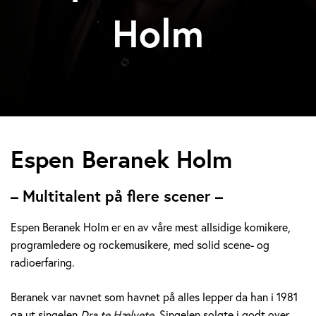
Holm
E
Espen Beranek Holm
s
– Multitalent på flere scener –
p
Espen Beranek Holm er en av våre mest allsidige komikere,
e
programledere og rockemusikere, med solid scene- og
radioerfaring.
n
B
Beranek var navnet som havnet på alles lepper da han i 1981
ga ut singelen
Dra te Hælvete.
Singelen solgte i godt over