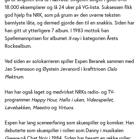
e
18.000 eksemplarer og lå 24 uker på VG-lista. Suksessen fikk
god hjelp fra NRK, som på grunn av den uvørne teksten
r
bannlyste låta, og dermed gjorde den til en snakkis. Siden har
a
han gitt ut ytterligere 7 album. I 1983 mottok han
Spellemannprisen for albumet
X-ray
i kategorien Årets
n
Rockealbum.
e
Ved siden av solokarrieren spiller Espen Beranek sammen med
k
Jan Swensson og Øystein Jevanord i krafttrioen
Oslo
Plektrum.
H
Han har også laget og medvirket NRKs radio- og TV-
o
programmer
Happy Hour, Hallo i uken, Videospeilet,
l
Løvebakken, Maestro
og
Virtuos.
m
Espen har lang sceneerfaring som skuespiller og komiker. Han
debuterte som skuespiller i rollen som Danny i musikalen
Grease
på Chat Noir i 1984. Siden har besatt en rekke roller;