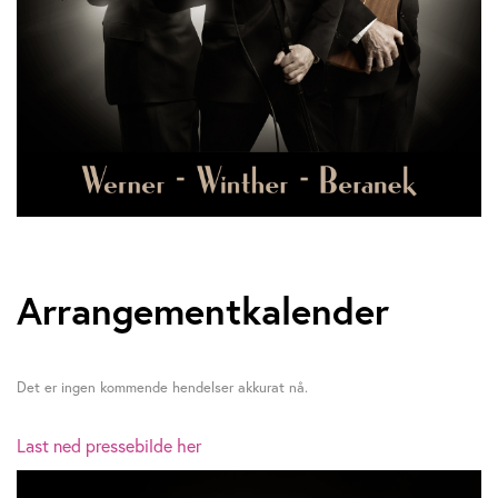
Arrangementkalender
Det er ingen kommende hendelser akkurat nå.
Last ned pressebilde her