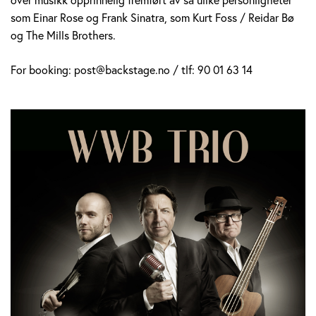
som Einar Rose og Frank Sinatra, som Kurt Foss / Reidar Bø
og The Mills Brothers.
For booking: post@backstage.no / tlf: 90 01 63 14