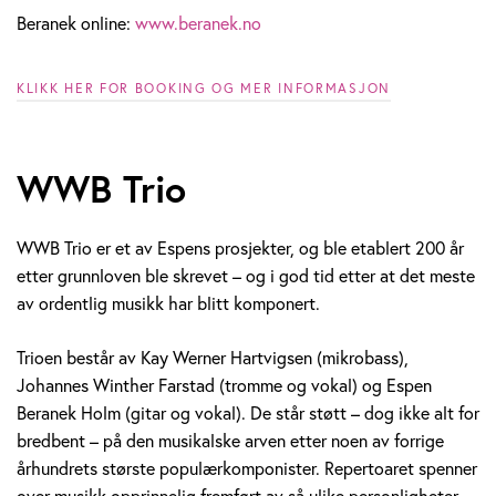
Beranek online:
www.beranek.no
KLIKK HER FOR BOOKING OG MER INFORMASJON
WWB Trio
WWB Trio er et av Espens prosjekter, og ble etablert 200 år
etter grunnloven ble skrevet – og i god tid etter at det meste
av ordentlig musikk har blitt komponert.
Trioen består av Kay Werner Hartvigsen (mikrobass),
Johannes Winther Farstad (tromme og vokal) og Espen
Beranek Holm (gitar og vokal). De står støtt – dog ikke alt for
bredbent – på den musikalske arven etter noen av forrige
århundrets største populærkomponister. Repertoaret spenner
over musikk opprinnelig fremført av så ulike personligheter