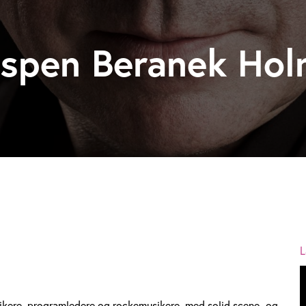
spen Beranek Ho
L
ikere, programledere og rockemusikere, med solid scene- og