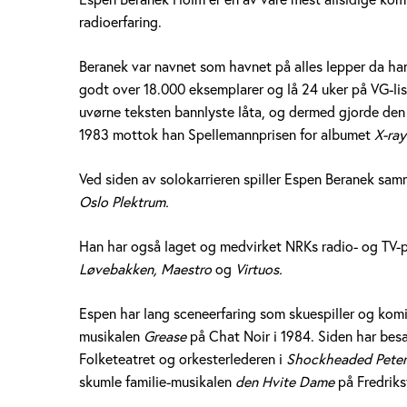
e
radioerfaring.
n
Beranek var navnet som havnet på alles lepper da han
B
godt over 18.000 eksemplarer og lå 24 uker på VG-lis
uvørne teksten bannlyste låta, og dermed gjorde den ti
e
1983 mottok han Spellemannprisen for albumet
X-ra
r
Ved siden av solokarrieren spiller Espen Beranek sa
a
Oslo Plektrum.
n
Han har også laget og medvirket NRKs radio- og TV
Løvebakken, Maestro
og
Virtuos.
e
k
Espen har lang sceneerfaring som skuespiller og komi
musikalen
Grease
på Chat Noir i 1984. Siden har besa
H
Folketeatret og orkesterlederen i
Shockheaded Pete
skumle familie-musikalen
den Hvite Dame
på Fredriks
o