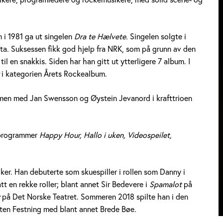
 i 1981 ga ut singelen
Dra te Hælvete.
Singelen solgte i
ta. Suksessen fikk god hjelp fra NRK, som på grunn av den
l en snakkis. Siden har han gitt ut ytterligere 7 album. I
y
i kategorien Årets Rockealbum.
mmen med Jan Swensson og Øystein Jevanord i krafttrioen
-programmer
Happy Hour, Hallo i uken, Videospeilet,
ker. Han debuterte som skuespiller i rollen som Danny i
tt en rekke roller; blant annet Sir Bedevere i
Spamalot
på
r
på Det Norske Teatret. Sommeren 2018 spilte han i den
ten Festning med blant annet Brede Bøe.