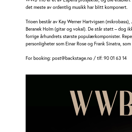
det meste av ordentlig musikk har blitt komponert.
Trioen består av Kay Werner Hartvigsen (mikrobass)
Beranek Holm (gitar og vokal). De står støtt – dog ik
forrige århundrets største populærkomponister. Reper
personligheter som Einar Rose og Frank Sinatra, som 
For booking: post@backstage.no / tlf: 90 01 63 14