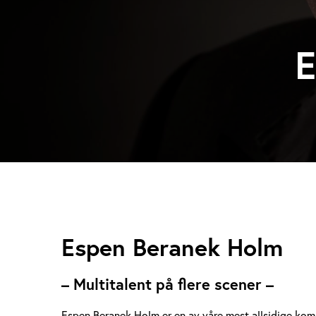
E
E
Espen Beranek Holm
s
– Multitalent på flere scener –
p
Espen Beranek Holm er en av våre mest allsidige kom