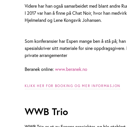
l
Videre har han også samarbeidet med blant andre Run
I 2017 var han å finne på Chat Noir, hvor han medvirk
m
Hjelmeland og Lene Kongsvik Johansen.
Som konferansier har Espen mange ben å stå på; han 
spesialskriver sitt materiale for sine oppdragsgivere.
private arrangementer
Beranek online:
www.beranek.no
KLIKK HER FOR BOOKING OG MER INFORMASJON
WWB Trio
WWB Trio er et av Espens prosjekter, og ble etablert 