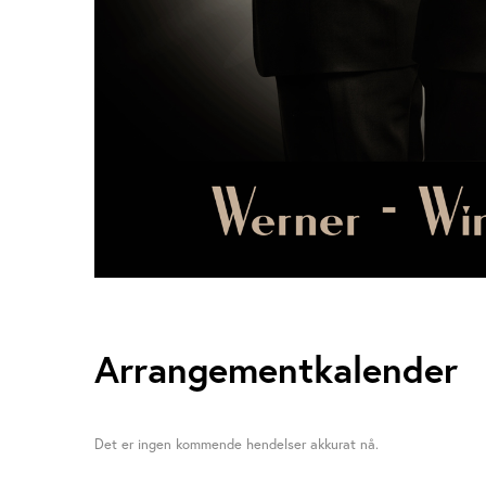
Arrangementkalender
Det er ingen kommende hendelser akkurat nå.