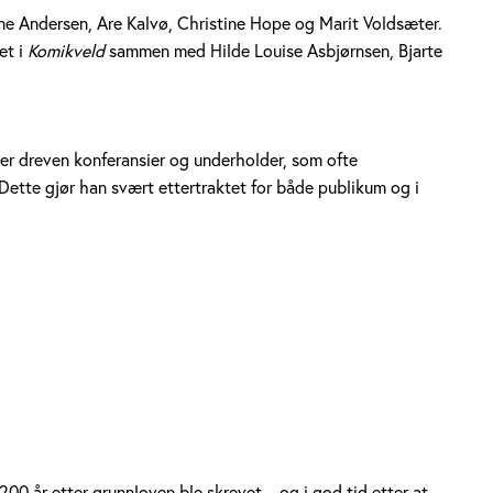
e Andersen, Are Kalvø, Christine Hope og Marit Voldsæter.
et i
Komikveld
sammen med Hilde Louise Asbjørnsen, Bjarte
er dreven konferansier og underholder, som ofte
 Dette gjør han svært ettertraktet for både publikum og i
200 år etter grunnloven ble skrevet – og i god tid etter at