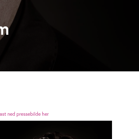
lm
ast ned pressebilde her