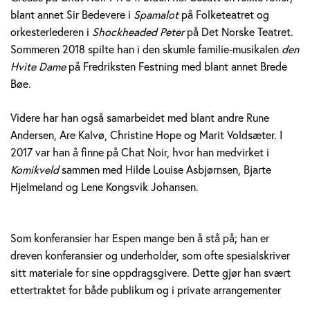
blant annet Sir Bedevere i
Spamalot
på Folketeatret og
orkesterlederen i
Shockheaded Peter
på Det Norske Teatret.
Sommeren 2018 spilte han i den skumle familie-musikalen
den
Hvite Dame
på Fredriksten Festning med blant annet Brede
Bøe.
Videre har han også samarbeidet med blant andre Rune
Andersen, Are Kalvø, Christine Hope og Marit Voldsæter. I
2017 var han å finne på Chat Noir, hvor han medvirket i
Komikveld
sammen med Hilde Louise Asbjørnsen, Bjarte
Hjelmeland og Lene Kongsvik Johansen.
Som konferansier har Espen mange ben å stå på; han er
dreven konferansier og underholder, som ofte spesialskriver
sitt materiale for sine oppdragsgivere. Dette gjør han svært
ettertraktet for både publikum og i private arrangementer