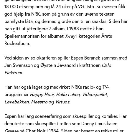
e
18.000 eksemplarer og lå 24 uker på VG-lista. Suksessen fikk
god hjelp fra NRK, som på grunn av den uvørne teksten
r
bannlyste låta, og dermed gjorde den til en snakkis. Siden har
a
han gitt ut ytterligere 7 album. I 1983 mottok han
Spellemannprisen for albumet
X-ray
i kategorien Årets
n
Rockealbum.
e
Ved siden av solokarrieren spiller Espen Beranek sammen med
k
Jan Swensson og Øystein Jevanord i krafttrioen
Oslo
Plektrum.
H
Han har også laget og medvirket NRKs radio- og TV-
o
programmer
Happy Hour, Hallo i uken, Videospeilet,
l
Løvebakken, Maestro
og
Virtuos.
m
Espen har lang sceneerfaring som skuespiller og komiker. Han
debuterte som skuespiller i rollen som Danny i musikalen
Grease
på Chat Noir i 1984. Siden har besatt en rekke roller;