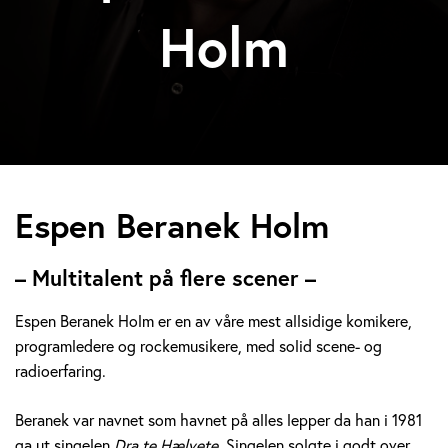
Holm
E
Espen Beranek Holm
s
– Multitalent på flere scener –
p
Espen Beranek Holm er en av våre mest allsidige komikere,
e
programledere og rockemusikere, med solid scene- og
radioerfaring.
n
B
Beranek var navnet som havnet på alles lepper da han i 1981
ga ut singelen
Dra te Hælvete.
Singelen solgte i godt over