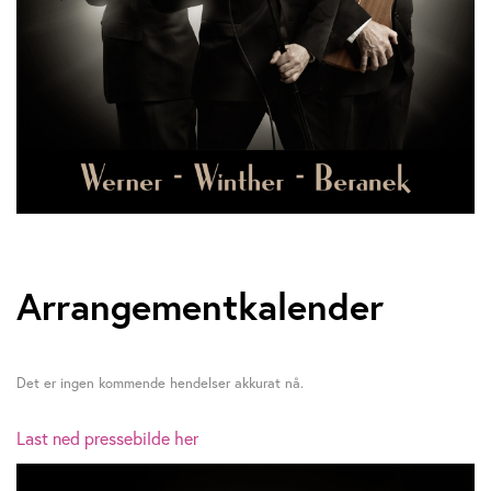
Arrangementkalender
Det er ingen kommende hendelser akkurat nå.
Last ned pressebilde her