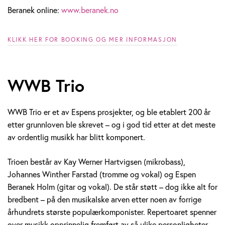
Beranek online:
www.beranek.no
KLIKK HER FOR BOOKING OG MER INFORMASJON
WWB Trio
WWB Trio er et av Espens prosjekter, og ble etablert 200 år
etter grunnloven ble skrevet – og i god tid etter at det meste
av ordentlig musikk har blitt komponert.
Trioen består av Kay Werner Hartvigsen (mikrobass),
Johannes Winther Farstad (tromme og vokal) og Espen
Beranek Holm (gitar og vokal). De står støtt – dog ikke alt for
bredbent – på den musikalske arven etter noen av forrige
århundrets største populærkomponister. Repertoaret spenner
over musikk opprinnelig fremført av så ulike personligheter