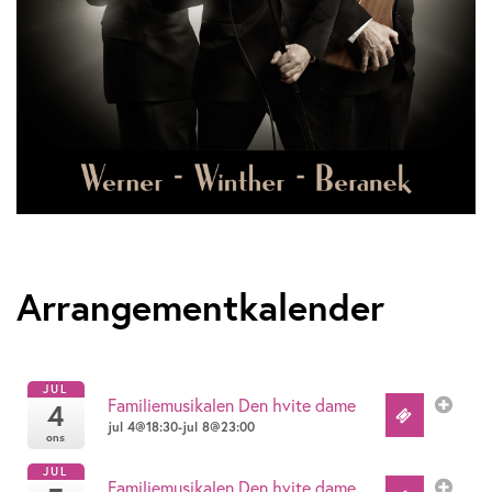
Arrangementkalender
JUL
Familiemusikalen Den hvite dame
4
jul 4@18:30-jul 8@23:00
ons
JUL
Familiemusikalen Den hvite dame