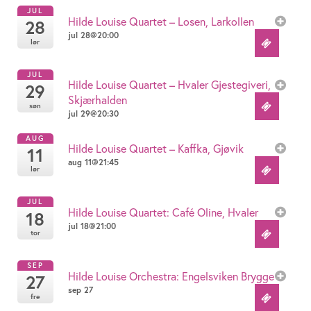
JUL
Hilde Louise Quartet – Losen, Larkollen
28
jul 28@20:00
lør
JUL
Hilde Louise Quartet – Hvaler Gjestegiveri,
29
Skjærhalden
søn
jul 29@20:30
AUG
Hilde Louise Quartet – Kaffka, Gjøvik
11
aug 11@21:45
lør
JUL
Hilde Louise Quartet: Café Oline, Hvaler
18
jul 18@21:00
tor
SEP
Hilde Louise Orchestra: Engelsviken Brygge
27
sep 27
fre