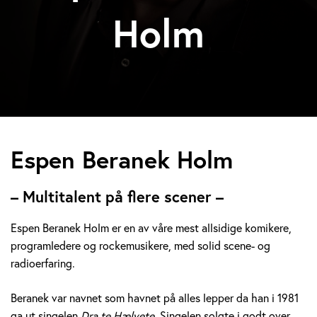
Holm
E
Espen Beranek Holm
s
– Multitalent på flere scener –
p
Espen Beranek Holm er en av våre mest allsidige komikere,
e
programledere og rockemusikere, med solid scene- og
radioerfaring.
n
B
Beranek var navnet som havnet på alles lepper da han i 1981
ga ut singelen
Dra te Hælvete.
Singelen solgte i godt over