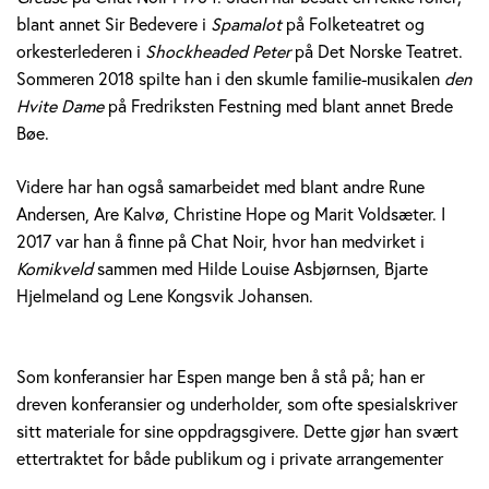
blant annet Sir Bedevere i
Spamalot
på Folketeatret og
orkesterlederen i
Shockheaded Peter
på Det Norske Teatret.
Sommeren 2018 spilte han i den skumle familie-musikalen
den
Hvite Dame
på Fredriksten Festning med blant annet Brede
Bøe.
Videre har han også samarbeidet med blant andre Rune
Andersen, Are Kalvø, Christine Hope og Marit Voldsæter. I
2017 var han å finne på Chat Noir, hvor han medvirket i
Komikveld
sammen med Hilde Louise Asbjørnsen, Bjarte
Hjelmeland og Lene Kongsvik Johansen.
Som konferansier har Espen mange ben å stå på; han er
dreven konferansier og underholder, som ofte spesialskriver
sitt materiale for sine oppdragsgivere. Dette gjør han svært
ettertraktet for både publikum og i private arrangementer