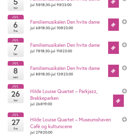
5
jul 5@18:30-jul 9@23:00
tor
JUL
Familiemusikalen Den hvite dame
6
jul 6@18:30-jul 10@23:00
fre
JUL
Familiemusikalen Den hvite dame
7
jul 7@18:30-jul 11@23:00
lør
JUL
Familiemusikalen Den hvite dame
8
jul 8@18:30-jul 12@23:00
søn
JUL
Hilde Louise Quartet – Parkjazz,
26
Brekkeparken
tor
jul 26@19:00
JUL
Hilde Louise Quartet – Museumshaven
27
Café og kulturscene
fre
jul 27@20:00