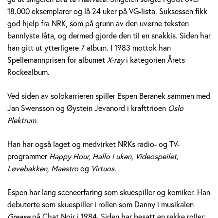
e
18.000 eksemplarer og lå 24 uker på VG-lista. Suksessen fikk
god hjelp fra NRK, som på grunn av den uvørne teksten
r
bannlyste låta, og dermed gjorde den til en snakkis. Siden har
a
han gitt ut ytterligere 7 album. I 1983 mottok han
Spellemannprisen for albumet
X-ray
i kategorien Årets
n
Rockealbum.
e
Ved siden av solokarrieren spiller Espen Beranek sammen med
k
Jan Swensson og Øystein Jevanord i krafttrioen
Oslo
Plektrum.
H
Han har også laget og medvirket NRKs radio- og TV-
o
programmer
Happy Hour, Hallo i uken, Videospeilet,
l
Løvebakken, Maestro
og
Virtuos.
m
Espen har lang sceneerfaring som skuespiller og komiker. Han
debuterte som skuespiller i rollen som Danny i musikalen
Grease
på Chat Noir i 1984. Siden har besatt en rekke roller;