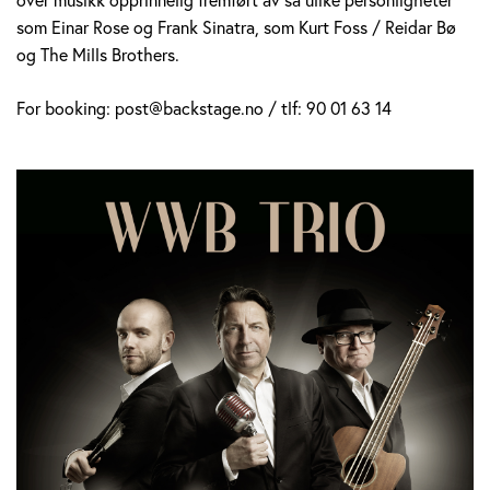
som Einar Rose og Frank Sinatra, som Kurt Foss / Reidar Bø
og The Mills Brothers.
For booking: post@backstage.no / tlf: 90 01 63 14