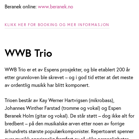
Beranek online:
www.beranek.no
KLIKK HER FOR BOOKING OG MER INFORMASJON
WWB Trio
WWB Trio er et av Espens prosjekter, og ble etablert 200 år
etter grunnloven ble skrevet – og i god tid etter at det meste
av ordentlig musikk har blitt komponert.
Trioen består av Kay Werner Hartvigsen (mikrobass),
Johannes Winther Farstad (tromme og vokal) og Espen
Beranek Holm (gitar og vokal). De står støtt – dog ikke alt for
bredbent – på den musikalske arven etter noen av forrige
århundrets største populærkomponister. Repertoaret spenner
over musikk opprinnelig fremført av så ulike personligheter