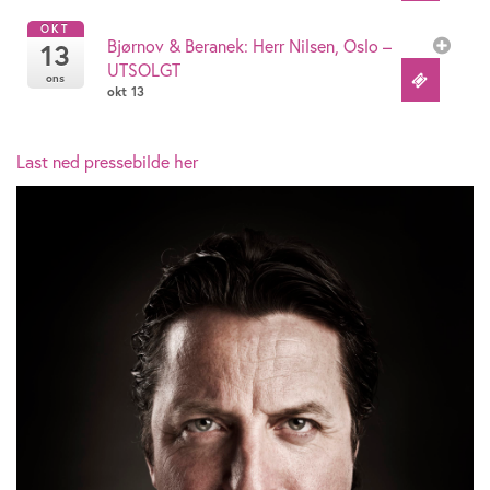
OKT
Bjørnov & Beranek: Herr Nilsen, Oslo –
13
UTSOLGT
ons
okt 13
Last ned pressebilde her